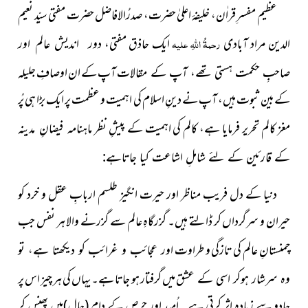
عظیم مفسرِ قراٰن، خلیفۂ اعلیٰ حضرت، صدرُالافاضل حضرت
مفتی سیّد نعیم
الدین مراد آبادی
رحمۃُ اللہِ علیہ
ایک حاذق مفتی،
دور اندیش عالم اور
آپ کے ان اوصافِ جلیلہ
صاحبِ حکمت ہستی تھے، آپ کے مقالات
کےبین ثبوت ہیں، آپ نے دینِ اسلام کی اہمیت و عظمت پر ایک بڑا ہی پُر
مغز کالم تحریر فرمایا ہے، کالم کی اہمیت کے پیشِ نظر
ماہنامہ فیضانِ مدینہ
کے قارئین کے لئے شاملِ اشاعت کیا جاتاہے:
دنیا کے دل فریب مناظر اور حیرت انگیز طلسم اربابِ عقل و خرد کو
حیران و سرگرداں کر ڈالتے ہیں۔ گزرگاہِ عالم سے گزرنے والا ہر نفس جب
چمنستانِ عالم کی تازگی و طراوت
اور عجائب و غرائب کو دیکھتا ہے، تو
میں گرفتار ہو جاتا ہے۔ یہاں کی ہر چیز اس پر
وہ سرشار ہوکر اسی کے عشق
جادو سے زیادہ اثر کرتی ہے۔ اُمید اور حرص کے دام
(جال)
میں پھنس کر