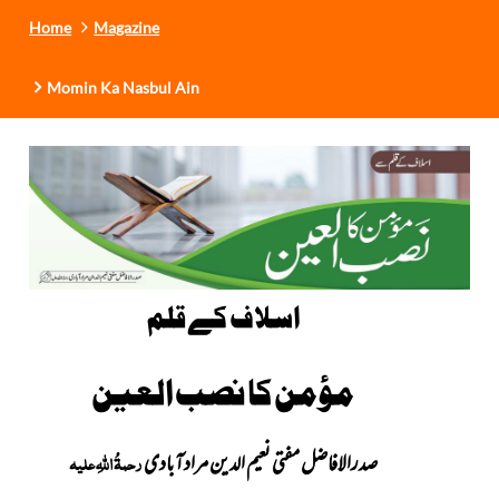
Home
Magazine
Momin Ka Nasbul Ain
اسلاف کے قلم
مؤمن کا نصب العین
صدرالافاضل مفتی نعیم الدین مرادآبادی
رحمۃُ اللہِ علیہ