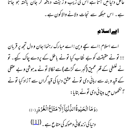
عاقل دنیا میں آتا ہے اس کی زیب و
زینت دیکھ کر جان باختہ ہو جاتا
والاکون ہے۔
ہے۔ اس مہلکہ سے نجات دلانے
اے اسلام
اے اسلام ! اے سچے دین ! اے مبارک رہنما! جان و دل تجھ پر قربان
!!! تو نے حقیقت کو بے نقاب کیا تو نے باطل کے پردے چاک کیے۔ تو
نے غلطی کے قعر ِعمیق
(گہرے گڑھے)
سے نکالا تو نے مدہوشی و بے عقلی
کے قید و بند سے رہائی دی تو نے عشقِ دنیا کی قیدِ گراں سے آزاد کیا تو نے
آنکھوں میں بینائی دی تو نے بتایا:
(
وَ مَا الْحَیٰوةُ الدُّنْیَاۤ اِلَّا مَتَاعُ الْغُرُوْرِ(
۲۰
)
)
)
(
[1]
دنیا کی زندگانی دھوکہ کی متاع ہے۔