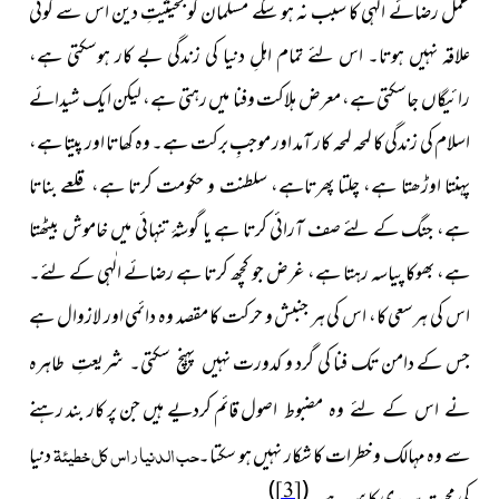
عمل رضائے الٰہی کا سبب نہ ہو سکے مسلمان کو بحیثیتِ دین اس سے کوئی
علاقہ نہیں ہوتا۔ اس لئے تمام اہلِ دنیا کی زندگی بے کار ہوسکتی ہے،
رائیگاں جاسکتی ہے، معرض ہلاکت وفنا میں رہتی ہے، لیکن ایک شیدائے
اسلام کی زندگی کا لمحہ لمحہ کار آمد اور موجبِ برکت ہے۔ وہ کھاتا اور پیتا ہے،
پہنتا اوڑھتا ہے، چلتا پھرتاہے، سلطنت و حکومت کرتا ہے، قلعے بناتا
ہے، جنگ کے لئے صف آرائی کرتا ہے یا گوشۂ تنہائی میں خاموش بیٹھتا
ہے، بھوکا پیاسہ رہتا ہے، غرض جو کچھ کرتا ہے رضائے الٰہی کے لئے۔
اس کی ہرسعی کا، اس کی ہر جنبش و حرکت کا مقصد وہ دائمی اور لازوال ہے
جس کے دامن تک فنا کی گرد و کدورت
نہیں پہنچ سکتی۔ شریعتِ طاہرہ
قائم کردیے ہیں جن پر کار بند رہنے
نے اس کے لئے وہ مضبوط اصول
حب الدنياراس كل خطيئة
سے وہ مہالک و خطرات کا شکار نہیں ہو سکتا۔
دنیا
)
(
[3]