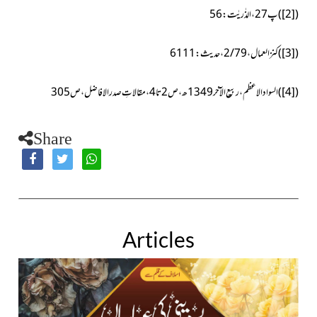
(
[2]
)پ27،الذٰریٰت:56
(
[3]
)کنز العمال،2/79،حدیث :6111
(
[4]
)السواد الاعظم، ربیع الآخر1349ھ، ص
2
تا
4،
مقالاتِ صدرالافاضل، ص305
Share
Articles