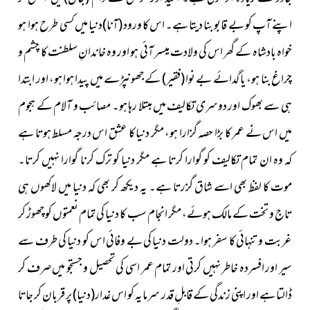
اپنے آپ کو بے قابو بنا دیتا ہے۔ اس کا ورود
(آنا)
دنیا میں کسی طرح ہوا ہو
خواہ بادشاہ کے گھر اس کی ولادت میسر آئی ہو اور وہ خاندانِ سلطنت کا چشم و
چراغ بنا ہو، یا گدائے بے نوا
(فقیر)
کے جھونپڑے میں پیدا ہوا ہو، اور ابتدا
ہی سے بھوک اور دوسری تکالیف میں مبتلا رہا ہو۔ مصائب و آلام کے ہجوم
میں اس نے عمر کا بڑا حصہ گزارا ہو، مگر دنیا کا عشق اس درجہ مسلط ہوتا ہے
کہ وہ ان تمام تکالیف کو گوارا کرتا ہے مگر دنیا کو ترک کرنا گوارا نہیں کرتا۔
موت کا لفظ بھی اسے شاق گزرتا ہے۔ یہ دیکھ کر بھی کہ دنیا میں لاکھوں ہی
تاج و تخت کے مالک ہوئے، مگر انجام سب کا دنیا کی تمام نعمتوں کو چھوڑ کر
غربت و تنہائی کا سفر ہوا۔ دولت دنیا کی بے وفائی اس کو دنیا کی طرف سے
سیر اور افسردہ خاطر نہیں کرتی اور تمام عمر اسی کی تحصیل و جستجو میں صرف کر
ڈالتا ہے اور اپنی زندگی کے قابلِ قدر سرمایہ کو اس غدار
(دنیا)
پر قربان کر جاتا