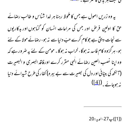
کی محبت ہر بدی کا سر ہے۔
یہ وہ زریں اصول ہے جس کا ملحوظ رہنا ہر خدا شناس و طالبِ
رضائے
اور بدکاریوں
حق کا اولین فرض اور جس کی مراعات انسان کو گناہوں
سے نجات دیتی ہے جو کام کرے حبِّ دنیا سے نہ ہو، رضائے مولا کے لئے
ہو، ہرگز وہ کام فاسد نہ ہوگا، خراب نہ ہوگا۔ مومن کے لئے یہ ضرور ہے کہ
وہ اپنا نصب العین رضائے الٰہی مقرر کرے اورفاقد البصری و البصیرت
(آنکھ کی بینائی اور دل کی بصیرت سے بے بہرہ)
کفار کی طرح شیدائے دنیا
)
(
[4]
نہ ہوجائے۔
(
[1]
)پ27،الحدید:20