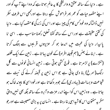
ہے۔ دنیا کے ساتھ عشق و وارفتگی کا یہ عالم ہوتا ہے کہ وہ اپنے آپ کو اور
اپنے مقصدِ حیات کو عمر بھر فراموش کیے رہتا ہے اورکبھی اس طرف نظر
نہیں ڈالتا کہ وہ خود کس کام کی چیز ہے اور اس کی زندگی کا مقصد کیا ہے۔ دنیا
کی کتنی حقیقت ہے اور اس کے ساتھ کتنا تعلق رکھنا مناسب
ہے۔ اسی نا
سے جنگ کرتا
پائیدار دنیا کی محبت میں اندھا ہو کر عزیزوں قریبوں
ہے۔ ابنائے جنس
(ہم قبیلہ افراد)
کے خون بہاتا ہے۔ زمین کے ایک قطعہ
(ٹکڑے)
پر لڑ مرتا ہے۔ فوج کشی ہوتی ہے۔ زمین انسانی خونوں سے گل
رنگ
(سرخ)
بنا دی جاتی ہے جو اس زمین پر قبضہ کرنے کی نیت سے
شجاعت و بسالت
(بہادری)
کے جوہر دکھاتا ہے اور خود اسی کا پیوند خاک ہو
جاتا ہے۔ وہ زمین اس کو اپنے اندر عزت و آبرو کے ساتھ جگہ بھی
نہیں دیتی
مگر یہ مفتون اس کا شیداہی بنا رہتا ہے۔ انسان پر یہ بڑی مصیبت ہے اور جو