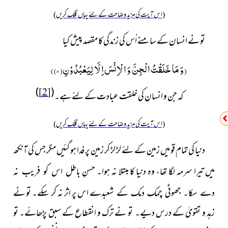
(اس آیت کی مزید وضاحت کے لئے یہاں کلک کریں)
تو نے انسان کے سامنے اُس کی زندگی کا مقصد پیش کیا
)
وَ مَا خَلَقْتُ الْجِنَّ وَ الْاِنْسَ اِلَّا لِیَعْبُدُوْنِ(
۵۶
)
(
)
(
[2]
کہ جن و انسان کی خلقت عبادت کے لئے ہے۔
(اس آیت کی مزید وضاحت کے لئے یہاں کلک کریں)
دنیا کی تمام قو میں زمین کے لئے لڑ لڑ کر زمین پر فدا ہو گئیں
مگر جس کی آنکھ
میں تیرا سرمہ لگا تھا، وہ دنیا کا مبتلا نہ ہوا۔ حسنِ
باطل اس کو فریب نہ
اس پر اثر نہ کر سکے۔ تو نے
دے سکا۔ جھوٹی چمک دمک کے شعبدے
زہد و تقویٰ کے درس دیے۔ تو نے ترک و انقطاع کے سبق پڑھائے۔ تو