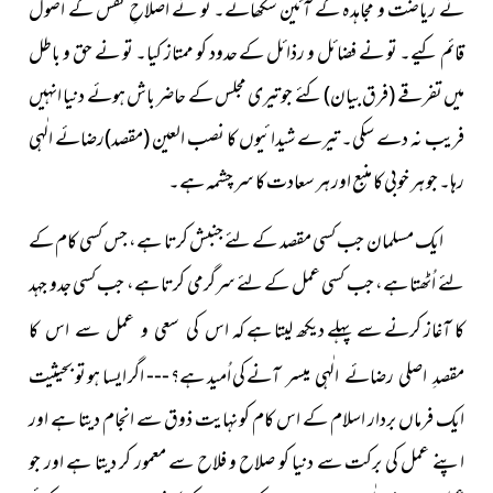
نے ریاضت و مجاہدہ کے آئین سکھائے۔ تو نے اصلاحِ نفس کے اصول
قائم کیے۔ تو نے فضائل و رذائل کے حدود کو ممتاز کیا۔ تو نے حق و باطل
میں تفرقے
(فرق بیان)
کئے جو تیری مجلس کے حاضر باش ہوئے دنیا انہیں
فریب نہ دے سکی۔ تیرے شیدائیوں کا نصب العین
(مقصد)
رضائے الٰہی
رہا۔ جو ہر خوبی کا منبع اور ہر سعادت کا سر چشمہ ہے۔
ایک مسلمان جب کسی مقصد کے لئے جنبش کرتا ہے، جس
کسی کام کے
لئے اُٹھتا ہے، جب کسی عمل کے لئے سرگرمی کرتا ہے، جب کسی جدو جہد
کا آغاز کرنے سے پہلے دیکھ لیتا ہے کہ
اس کی سعی و عمل سے اس کا
کی اُمید ہے؟ --- اگر ایسا ہو تو بحیثیت
مقصدِ اصلی رضائے الٰہی میسر آنے
ایک فرماں بردار اسلام کے اس کام کو نہایت ذوق سے انجام دیتا ہے اور
اپنے عمل کی برکت سے دنیا کو صلاح و فلاح سے معمور کر دیتا ہے اور جو