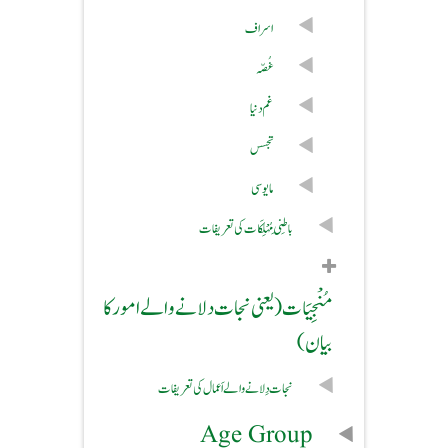
اسراف
غُصّہ
غم دنیا
تجسس
مایوسی
باطِنِی مُہْلِکَات کی تعریفات
مُنْجِیَات (یعنی نجات دلانے والے امور کا
بیان)
نجات دِلانے والے اَعمال کی تعریفات
Age Group