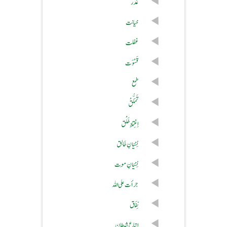
غَدَر
خیانت
غفلت
قَسْوَت
طمع
تَمَلُّقْ
اِعْتِمَادِ خَلْق
نِسْیَانِ خَالِق
نِسْیَانِ مَوت
جرأت علی اللہ
نِفَاق
اتباع شیطان