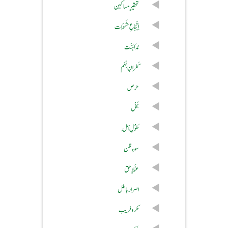
تحقیرِمساکین
اِتِّبَاعِ شَہَوَات
مُدَاہَنَت
کُفرانِ نِعَم
حرص
بُخْل
طُوْلِ اَمَل
سوءِ ظن
عِنَادِ ِ حق
اصرار باطل
مکروفریب