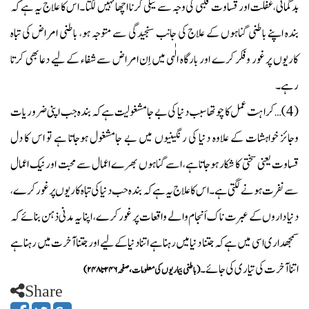
بدگمانی
غفلت اور قساوت قلبی کی وجہ سے نیکی کرنا اچھا نہیں لگتا ۔اس کا علاج یہ ہے کہ
،
بندہ
اپنے باطنی گناہوں کے علاج کی جانب سنجیدگی سے متوجہ ہو
باطنی امراض کی تباہ
،
کاریوں پر غور وفکر کرے اور بارگاہ الٰہی میں اِن امراض سے شفاء کے لیے دعا بھی کرتا
رہے۔
(
4
)… کراہت عمل کا چوتھا سبب دنیا کی بے جامشغولیت ہے کہ بندہ جب اپنی ضروریات
وجائز خواہشات کے علاوہ دنیا کی رنگینیوں میں بے جامشغول ہوجاتا ہے تو اس کا دل
قساوت یعنی سختی کا شکار ہوجاتاہے
اسے گناہوں بھرے اعمال سے محبت اور نیک اعمال
،
سے نفرت ہونے لگتی ہے۔اس کا علاج یہ ہے کہ بندہ حب دنیا کی تباہ کاریوں پر غور کرے
،
دنیا داروں کے عبرت ناک اَنجام والے واقعات پر غور کرے
اپنا یہ مدنی ذہن بنائے کہ
،
سمجھداری اسی میں ہے کہ جتنا دنیا میں رہنا ہے اتنا دنیا کے لیے اور جتنا آخرت میں رہنا ہے
اتنا آخرت کی تیاری کی جائے۔
(باطنی بیماریوں کی معلومات،صفحہ۲۴۶تا۲۴۸)
Share