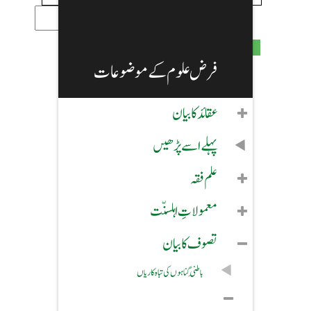
Post Comment
فرض علوم کے موضوعات
عقائد کا بیان
پہلے اسے پڑھیں
علم فقہ
معمولاتِ اہلسنّت
تصوف کا بیان
باطِنی گناہوں کی تباہ کاریاں