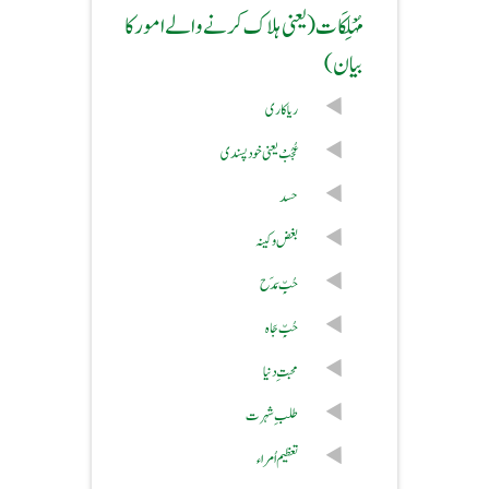
مُہْلِکَات (یعنی ہلاک کرنے والے امور کا
بیان)
ریا کاری
عُجُبْ یعنی خود پسندی
حسد
بغض و کینہ
حُبِّ مَدَح
حُبِّ جَاہ
محبتِ دنیا
طلبِ شہرت
تعظیم اُمراء