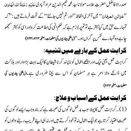
عَلَیْہِ رَحْمَۃُ اللہِ الْہَادِی
صدر الافاضل حضرتِ علامہ مولانا سید محمد نعیم الدین مراد آبادی
خزائن العرفان
’’
‘‘ میں آخری الفاظ ’’اور تم نہیں جانتے‘‘ کے تحت فرماتے ہیں :’’ کہ
تمہارے حق میں کیا بہتر ہے تو تم پر لازم ہے کہ حکم الہٰی کی اطاعت کرو اور اسی کو بہتر سمجھو
چاہے وہ تمہارے نفس پر گراں ہو۔‘‘
(باطنی بیماریوں کی معلومات،صفحہ
۲۴۳،۲۴۴)
کراہت عمل کے بارے میں تنبیہ:
کراہت عمل یعنی نیک اور اچھے اعمال کو ناپسند کرنا شیطان کا ایک بہت بڑا وار اور ہلاکت
میں ڈالنے والا امر ہے ہر مسلمان کو اس سے بچنا ضروری ہے۔
(باطنی بیماریوں کی
معلومات،صفحہ
۲۴۴)
کراہت عمل کے اسبا ب و علاج:
(
1
)… کراہت عمل کاپہلا سبب بدعمل لوگوں کی صحبت ہے کہ بندہ جب ایسے لوگوں کی
صحبت اختیار کرتا ہے جو نیک اعمال نہ تو خود کرتے ہیں اور نہ ہی اپنے قریب رہنے والوں کو