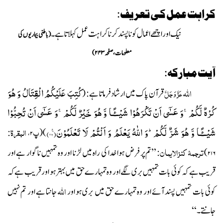
کراہت عمل کی تعریف:
نیک اور اچھے اعمال کو ناپسند کرنا کراہت عمل کہلاتا ہے۔
(باطنی بیماریوں کی
معلومات،صفحہ
۲۴۳)
آیت مبارکہ:
اللہ
كُتِبَ عَلَیْكُمُ الْقِتَالُ وَ هُوَ
عَزَّ وَجَلَّ
قرآن پاک میں ارشاد فرماتا ہے:
(
كُرْهٌ لَّكُمْۚ-وَ عَسٰۤى اَنْ تَكْرَهُوْا شَیْــٴًـا وَّ هُوَ خَیْرٌ لَّكُمْۚ-وَ عَسٰۤى اَنْ تُحِبُّوْا
شَیْــٴًـا وَّ هُوَ شَرٌّ لَّكُمْؕ-وَ اللّٰهُ یَعْلَمُ وَ اَنْتُمْ لَا تَعْلَمُوْنَ۠(
۲۱۶)
پ
البقرۃ
:
(
)
،
۲
ترجمۂ کنزالایمان
)
: ’’تم پر فرض ہوا خدا کی راہ میں لڑنا اور وہ تمہیں ناگوار ہے اور
۲۱۶
قریب ہے کہ کوئی بات تمہیں بری لگے اور وہ تمہارے حق میں بہتر ہو اور قریب ہے کہ
اللہ
کوئی بات تمہیں پسند آئے اور وہ تمہارے حق میں بری ہو اور
جانتا ہے اور تم نہیں
جانتے۔‘‘