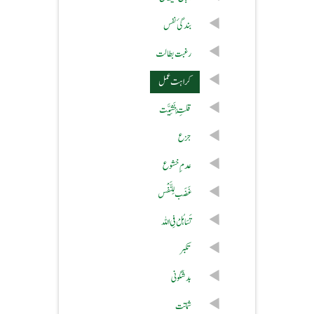
بندگیٔ نفس
رغبت بطالت
کراہت عمل
قِلَّتِ خَشِیَّت
جزع
عدم ِ خشوع
غَضَب لِلنَّفْس
تَسَاہُلْ فِی اللہ
تکبر
بدشگونی
شماتت