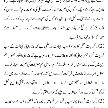
کرنے دیتے ہیں تو آہستہ آہستہ بندہ کراہت عمل جیسے قبیح مرض میں مبتلا ہوجاتا ہے۔ اس کا
علاج یہ ہے کہ بندہ نیک لوگوں کی صحبت اختیار کرے۔ نیکی کی دعوت عام کرنے والوں کو
دوست بنائے
فاسق
بدعمل اور بدعقیدہ لوگوں کی صحبت سے اپنے آپ کو دور رکھے۔
،
،
دَامَتْ بَرَکَاتُہُمُ الْعَالِیَہ
نیک بننے کے لیے شیخ طریقت امیر اہلسنت
کے رسالے ’’نیک بننے کا
نسخہ‘‘ کا مطالعہ نہایت مفید ہے۔
(
2
)… کراہت عمل کا دوسرا سبب جہالت ولاعلمی ہے کہ بندہ اپنی جہالت کےسبب
کراہت عمل جیسی برائی کا شکار ہوجاتا ہے۔ اس کا علاج یہ ہے کہ بندہ فی الفور حصول علم
دین میں لگ جائے
مفتیان کرام
علمائے کرام اور اہل علم حضرات کی صحبت اختیار کرے
،
،
،
سنتوں بھرے اجتماعات میں شرکت کرے
دینی کتب کا مطالعہ کرے تاکہ جنت میں لے
،
جانے والے اعمال اور جہنم میں لے جانے والے اعمال سے واقفیت ہو
جنتی اعمال پر عمل
،
کی کوشش کرے اور جہنمی اعمال سے بچنے کی تدابیر اختیار کرے۔
(
3
)… کراہت عمل کا چھٹاسبب باطنی امراض ہیں۔کیوں کہ بغض و کینہ
حسد
غیبت
،
،
،