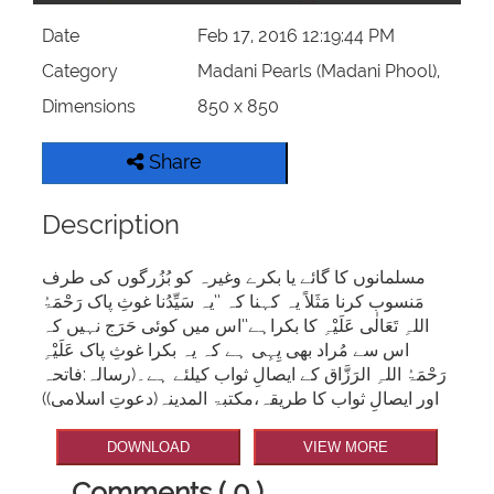
Date
Feb 17, 2016 12:19:44 PM
Category
Madani Pearls (Madani Phool),
Dimensions
850 x 850
Share
Description
مسلمانوں کا گائے یا بکرے وغیرہ کو بُزُرگوں کی طرف
مَنسوب کرنا مَثَلاً یہ کہنا کہ ’’یہ سَیِّدُنا غوثِ پاک رَحْمَۃُ
اللہِ تَعَالٰی عَلَیْہِ کا بکراہے‘‘اس میں کوئی حَرَج نہیں کہ
اس سے مُراد بھی یِہِی ہے کہ یہ بکرا غوثِ پاک عَلَیْہِ
رَحْمَۃُ اللہِ الرَزَّاق کے ایصالِ ثواب کیلئے ہے۔(رسالہ:فاتحہ
اور ایصالِ ثواب کا طریقہ،مکتبۃ المدینہ(دعوتِ اسلامی))
DOWNLOAD
VIEW MORE
Comments ( 0 )