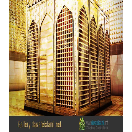
Our Websites
More