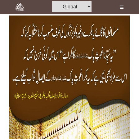
Home
Al-Quran
Books
Media
Madani Channel
Volunteer Portal
Rohani Ilaj
Donation
Blog
Magazine
Departments