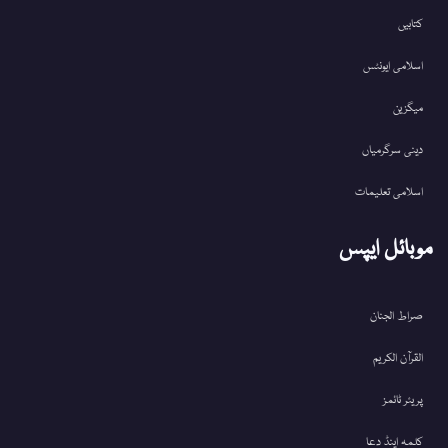
کتابیں
اسلامی ایونٹس
میگزین
دینی سرگرمیاں
اسلامی تعلیمات
موبائل ایپس
صراط الجنان
القرآن الکریم
پریئر ٹائمز
کلمہ اینڈ دعا