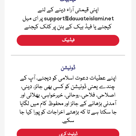
اپنی قیمتی آراء دینے کے لئے
support@dawateislami.net پر ای میل
کیجئے یا فیڈ بیک کے بٹن پر کلک کیجئے
فیڈبیک
ڈونیشن
اپنے عطیات دعوت اسلامی کو دیجئے، آپ کے
چندے یعنی ڈونیشن کو کسی بھی جائز، دینی،
اصلاحی، فلاحی، روحانی، خیرخواہی، بھلائی اور
آمدنی بڑھانے کے جائز اور محفوظ کام میں لگایا
جا سکتا ہے تا کہ بڑھتے اخراجات کو پورا کیا جا
سکے.
ڈونیٹ کریں