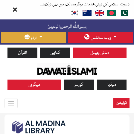
دعوت اسلامی کی دینی خدمات دیگر ممالک میں بھی دیکھئے
ویب سائٹس
اردو
مدنی چینل
کتابیں
القرآن
میڈیا
کورسز
میگزین
ڈونیشن