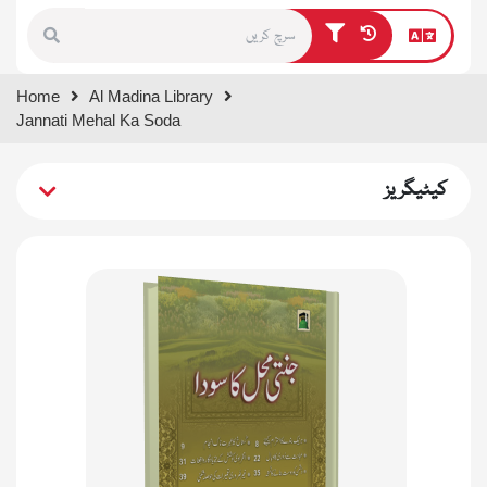
Type 1 or more characters for
Home
Al Madina Library
results.
Jannati Mehal Ka Soda
کیٹیگریز