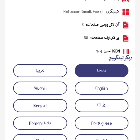
کیٹیگری:
Fazail
,
Haftawar Rasail
آن لائن پڑھیں صفحات:
6
پی ڈی ایف صفحات:
50
ISBN نمبر:
N/A
دیگر لینگوجز:
Urdu
العربية
ڈاؤن لوڈ کریں
آڈیو چلائیں
Swahili
English
Bengali
中文
Roman Urdu
Portuguese