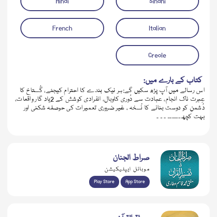
Hindi
Sindhi
French
Italian
Creole
کتاب کے بارے میں:
اس رسالے میں آپ پڑھ سکیں گے:ہر نیک بندے کا احترام کیجئے، گُستاخ کا
عِبرت ناک انجام، عبادت سے دُوری کاوبال، انفرادی کوشش کے 2یاد گار واقعات،
دُشمن کو دوست بنانے کا نُسخہ ، غیر ضروری تعمیرات کی حوصلہ شکنی اور
بہت کچھ۔۔۔۔۔۔ ۔ ۔ ۔
صراط الجنان
موبائل ایپلیکیشن
Play Store
App Store