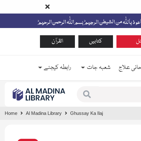
ل
کتابیں
القرآن
حانی علاج
شعبہ جات
رابطہ کیجئے
Type 1 or more characte
Home
Al Madina Library
Ghussay Ka Ilaj