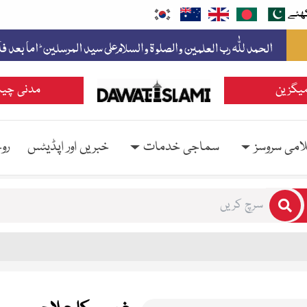
ھئے
یگزین
مدنی چین
امی سروسز
سماجی خدمات
خبریں اور اپڈیٹس
رو
rs for results.