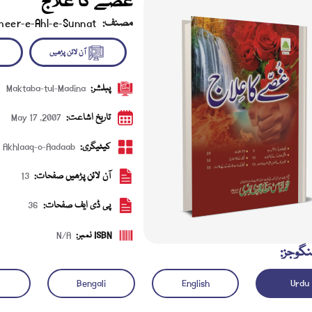
غصے کا علاج
مصنف:
meer-e-Ahl-e-Sunnat
پبلشر:
Maktaba-tul-Madina
آن لائن پڑھیں
ڈاؤن 
تاریخ اشاعت:
May 17 ,2007
کیٹیگری:
Akhlaaq-o-Aadaab
آن لائن پڑھیں صفحات:
13
پی ڈی ایف صفحات:
36
ISBN نمبر:
N/A
نگوجز:
Bengali
English
Urdu