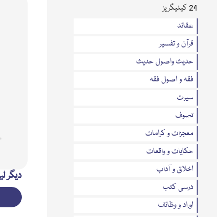
24 کیٹیگریز
عقائد
قرآن و تفسیر
حدیث واصول حدیث
فقہ و اصول فقہ
سیرت
تصوف
معجزات و کرامات
حکایات و واقعات
اخلاق و آداب
دیگر لی
درسی کتب
اوراد و وظائف