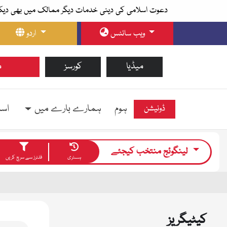
دعوت اسلامی کی دینی خدمات دیگر ممالک میں بھی دیک
ویب سائٹس
اردو
میڈیا
کورسز
م
ہوم
ہمارے بارے میں
اسل
ڈونیشن
لینگوئج منتخب کیجئے
ہسٹری
فلٹرز سے سرچ کریں
کیٹیگریز