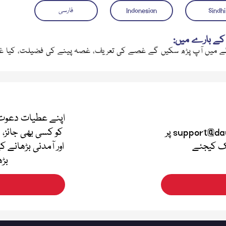
Sindhi
Indonesian
فارسی
کے بارے میں:
 میں آپ پڑھ سکیں گے غصے کی تعریف، غصہ پینے کی فضیلت، کیا غصہ حرام ہے؟، غصے کے
اپنے عطیات دعوت 
اپنی قیمتی آراء دینے کے لئے support@dawateislami.net پر
کو کسی بھی جائز، 
لک کیجئے
اور آمدنی بڑھانے ک
بڑھ