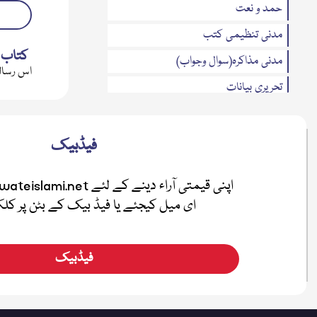
حمد و نعت
مدنی تنظیمی کتب
کتاب 
مدنی مذاکرہ(سوال وجواب)
اس رسالے
تحریری بیانات
متفرقات
مدنی بہاریں
فیڈبیک
فضائل
اطفال
ای میل کیجئے یا فیڈ بیک کے بٹن پر ک
صلہ رحمی
معرفۃ القرآن
فیڈبیک
نیکی کی دعوت
ہفتہ وار رسائل