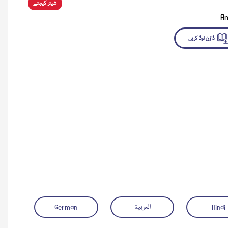
شیئر کیجئے
A
لوڈ کریں
Hindi
العربية
German