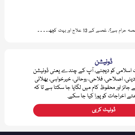
 13 علاج اور بہت کچھ۔ ۔ ۔ ۔
ڈونیشن
اسلامی کو دیجئے، آپ کے چندے یعنی ڈونیشن
دینی، اصلاحی، فلاحی، روحانی، خیرخواہی، بھلائی
ے جائز اور محفوظ کام میں لگایا جا سکتا ہے تا کہ
تے اخراجات کو پورا کیا جا سکے.
ڈونیٹ کریں