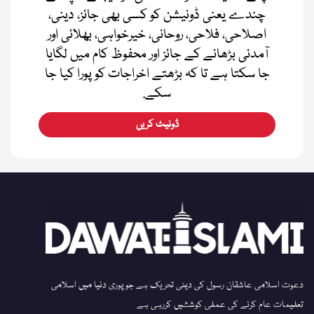
چندے یعنی ڈونیشن کو کسی بھی جائز، دینی،
اصلاحی، فلاحی، روحانی، خیرخواہی، بھلائی اور
آمدنی بڑھانے کے جائز اور محفوظ کام میں لگایا
جا سکتا ہے تا کہ بڑھتے اخراجات کو پورا کیا جا
سکے.
ڈونیٹ کریں
دعوت اسلامی عاشقان رسول کی دینی تحریک ہے جو پوری دنیا میں اسلامی
تعلیمات عام کرنے کی عملی کوششیں کررہی ہے