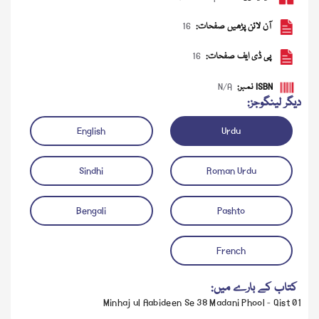
آن لائن پڑھیں صفحات:
16
پی ڈی ایف صفحات:
16
ISBN نمبر:
N/A
دیگر لینگوجز:
English
Urdu
Sindhi
Roman Urdu
ڈاؤن لوڈ کریں
آڈیو چلائیں
Bengali
Pashto
French
کتاب کے بارے میں:
Minhaj ul Aabideen Se 38 Madani Phool - Qist 01