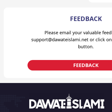
FEEDBACK
Please email your valuable fee
support@dawateislami.net or click on
button.
FEEDBACK