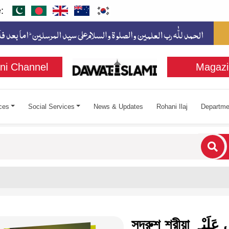
:
ni Channel
Magazi
ces
Social Services
News & Updates
Rohani Ilaj
Departme
cters for results.