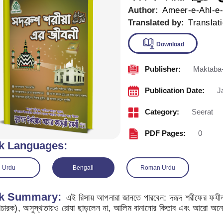
Author:
Ameer-e-Ahl-e
Translated by:
Translat
Publisher:
Maktaba-
Downlo
Publication Date:
J
Category:
Seerat
PDF Pages:
0
k Languages:
Urdu
Bengali
Roman Urdu
k Summary:
এই রিসায় আপনারা জানতে পারবেন: দরূদ শরীফের ফযীলত, অ
বিচারক), অসুস্থতায়ও রোযা ছাড়লেন না, আলিম বানানোর কিতাব এবং আরো অনেক কি