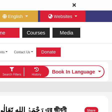
English
Websites
ne
Courses
Media
Donate
nts
Contact Us
Book In Language
Search Filters
History
সদরুশ শরীয়া رَحْمَۃُ اللهِ تَعَالٰی عَلَیْہ এর জীবনী
Share