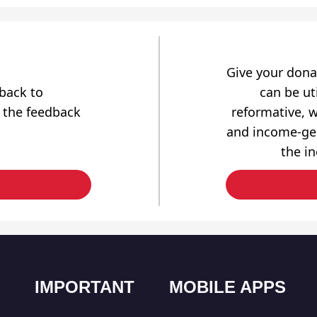
Give your dona
dback to
can be uti
 the feedback
reformative, w
and income-gen
the i
IMPORTANT
MOBILE APPS