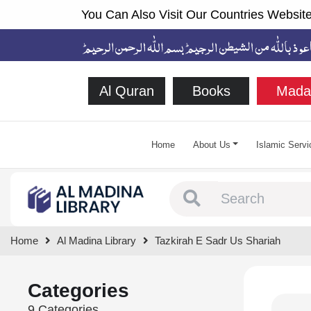
You Can Also Visit Our Countries Website
Al Quran
Books
Mada
Home
About Us
Islamic Servi
Type 1 or more chara
Home
Al Madina Library
Tazkirah E Sadr Us Shariah
Categories
9 Categories