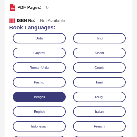
PDF Pages:
0
ISBN No:
Not Available
Book Languages:
Urdu
Hindi
Gujarati
Sindhi
Roman Urdu
Creole
Pashto
Tamil
Read Online
Download
Bengali
Telugu
English
Italian
Indonesian
French