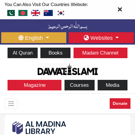
You Can Also Visit Our Countries Website:
English
Websites
Al Quran
Books
Madani Channel
Magazine
Courses
Media
Donate