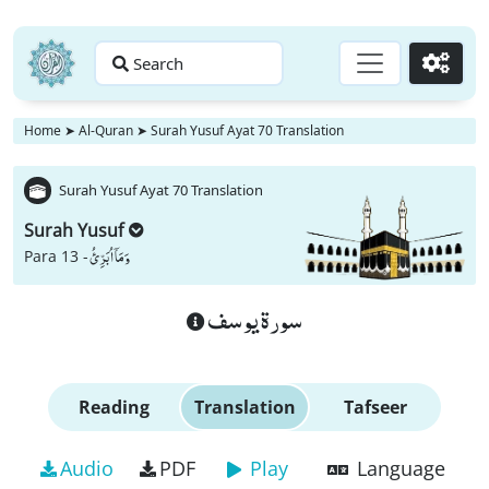
Search
Go
Home
➤
Al-Quran
➤
Surah Yusuf Ayat 70 Translation
Surah Yusuf Ayat 70 Translation
Surah Yusuf
وَ مَاۤ اُبَرِّئُ
Para 13 -
سورة يوسف
Reading
Translation
Tafseer
Audio
PDF
Play
Language