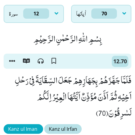
اٰياتها
سورۃ
12
70
بِسْمِ اللّٰهِ الرَّحْمٰنِ الرَّحِیْمِ
12.70
فَلَمَّا جَهَّزَهُمْ بِجَهَازِهِمْ جَعَلَ السِّقَایَةَ فِیْ رَحْلِ
اَخِیْهِ ثُمَّ اَذَّنَ مُؤَذِّنٌ اَیَّتُهَا الْعِیْرُ اِنَّكُمْ
لَسٰرِقُوْنَ(70)
Kanz ul Iman
Kanz ul Irfan