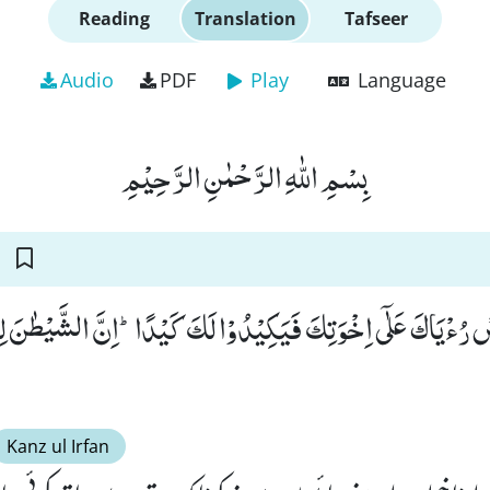
Reading
Translation
Tafseer
Audio
PDF
Play
Language
بِسْمِ اللّٰهِ الرَّحْمٰنِ الرَّحِیْمِ
صْ رُءْیَاكَ عَلٰۤى اِخْوَتِكَ فَیَكِیْدُوْا لَكَ كَیْدًاؕ-اِنَّ الشَّیْطٰنَ لِ
Kanz ul Irfan