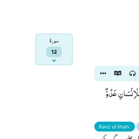
سورۃ
12
لْاِنْسَانِ عَدُوٌّ
Kanz ul Iman