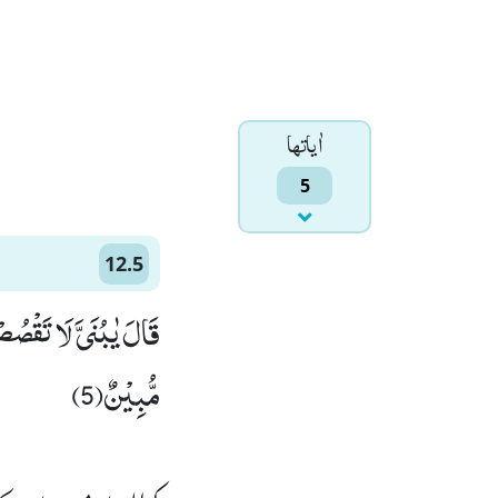
اٰياتها
5
12.5
قَالَ یٰبُنَیَّ لَا تَقْصُ
مُّبِیْنٌ(5)