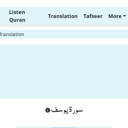
Listen
Translation
Tafseer
More
Quran
Translation
سورة يوسف