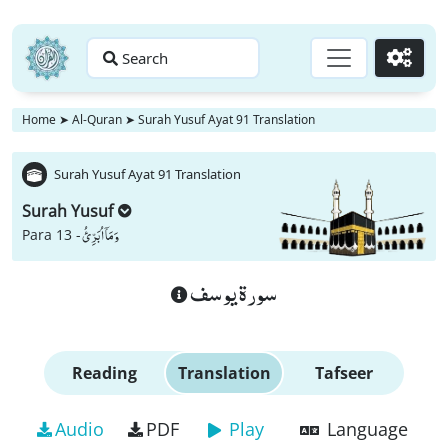
Search
Go
Home
➤
Al-Quran
➤
Surah Yusuf Ayat 91 Translation
Surah Yusuf Ayat 91 Translation
Surah Yusuf
وَ مَاۤ اُبَرِّئُ
Para 13 -
سورة يوسف
Reading
Translation
Tafseer
Audio
PDF
Play
Language