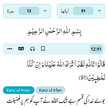
اٰياتها
سورۃ
12
91
بِسْمِ اللّٰهِ الرَّحْمٰنِ الرَّحِیْمِ
12.91
قَالُوْا تَاللّٰهِ لَقَدْ اٰثَرَكَ اللّٰهُ عَلَیْنَا وَ اِنْ كُنَّا
لَخٰطِـٕیْنَ(91)
Kanz ul Iman
Kanz ul Irfan
بولے خدا کی قسم بے شک اللہ نے آپ کو ہم پر فضیلت