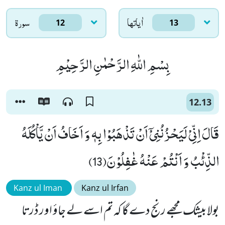
اٰياتها
سورۃ
12
13
بِسْمِ اللّٰهِ الرَّحْمٰنِ الرَّحِیْمِ
12.13
قَالَ اِنِّیْ لَیَحْزُنُنِیْۤ اَنْ تَذْهَبُوْا بِهٖ وَ اَخَافُ اَنْ یَّاْكُلَهُ
الذِّئْبُ وَ اَنْتُمْ عَنْهُ غٰفِلُوْنَ(13)
Kanz ul Iman
Kanz ul Irfan
بولا بیشک مجھے رنج دے گا کہ تم اسے لے جاؤ اور ڈرتا