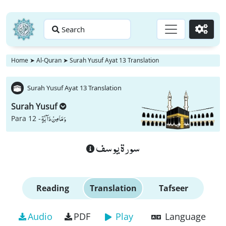
Search
Go
Home
➤
Al-Quran
➤
Surah Yusuf Ayat 13 Translation
Surah Yusuf Ayat 13 Translation
Surah Yusuf
وَ مَا مِنْ دَآبَّةٍ
Para 12 -
سورة يوسف
Reading
Translation
Tafseer
Audio
PDF
Play
Language