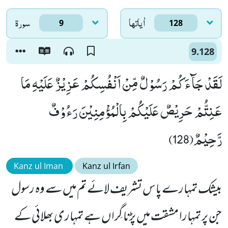
اٰياتها
سورۃ
9
128
9.128
لَقَدْ جَآءَكُمْ رَسُوْلٌ مِّنْ اَنْفُسِكُمْ عَزِیْزٌ عَلَیْهِ مَا
عَنِتُّمْ حَرِیْصٌ عَلَیْكُمْ بِالْمُؤْمِنِیْنَ رَءُوْفٌ
رَّحِیْمٌ(128)
Kanz ul Iman
Kanz ul Irfan
بیشک تمہارے پاس تشریف لائے تم میں سے وہ رسول
جن پر تمہارا مشقت میں پڑنا گِراں ہے تمہاری بھلائی کے