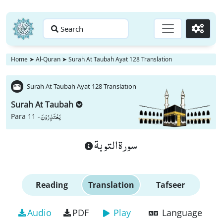
Search
Go
Home
➤
Al-Quran
➤
Surah At Taubah Ayat 128 Translation
Surah At Taubah Ayat 128 Translation
Surah At Taubah
یَعْتَذِرُوْنَ
Para 11 -
سورة التوبة
Reading
Translation
Tafseer
Audio
PDF
Play
Language