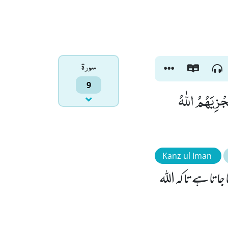
سورۃ
9
جْزِیَهُمُ اللّٰهُ
Kanz ul Iman
جاتا ہے تاکہ اللہ