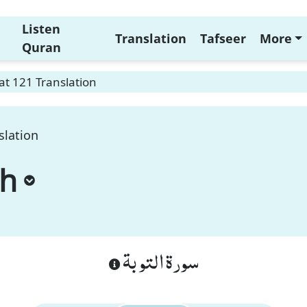
Listen
Translation
Tafseer
More
Quran
t 121 Translation
slation
ah
سورة التوبة