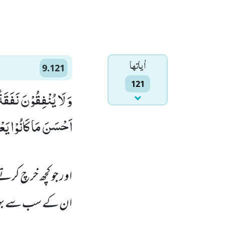
اٰياتها
9.121
121
وَ لَا یُنْفِقُوْنَ نَفَقَةً
اَحْسَنَ مَا كَانُوْا یَعْمَ)
اور جو کچھ خرچ کرتے 
ان کے سب سے بہتر