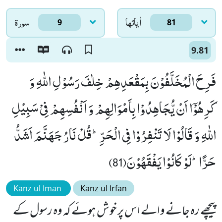
اٰياتها
سورۃ
9
81
9.81
فَرِحَ الْمُخَلَّفُوْنَ بِمَقْعَدِهِمْ خِلٰفَ رَسُوْلِ اللّٰهِ وَ
كَرِهُوْۤا اَنْ یُّجَاهِدُوْا بِاَمْوَالِهِمْ وَ اَنْفُسِهِمْ فِیْ سَبِیْلِ
اللّٰهِ وَ قَالُوْا لَا تَنْفِرُوْا فِی الْحَرِّؕ-قُلْ نَارُ جَهَنَّمَ اَشَدُّ
حَرًّاؕ-لَوْ كَانُوْا یَفْقَهُوْنَ(81)
Kanz ul Iman
Kanz ul Irfan
پیچھے رہ جانے والے اس پر خوش ہوئے کہ وہ رسول کے