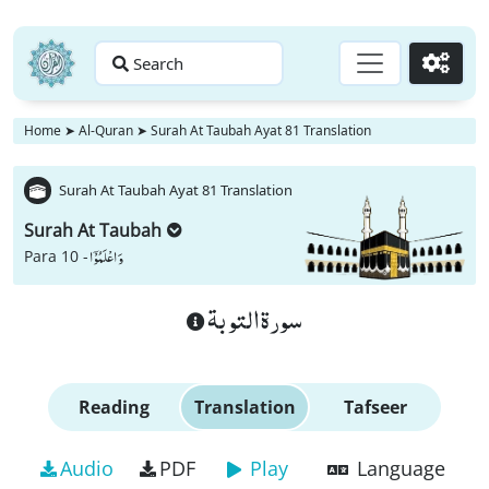
Search
Go
Home
➤
Al-Quran
➤
Surah At Taubah Ayat 81 Translation
Surah At Taubah Ayat 81 Translation
Surah At Taubah
وَ اعْلَمُوْۤا
Para 10 -
سورة التوبة
Reading
Translation
Tafseer
Audio
PDF
Play
Language