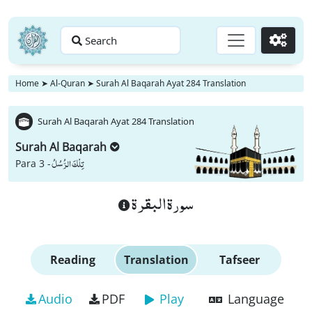
Search
Go
Home
➤
Al-Quran
➤
Surah Al Baqarah Ayat 284 Translation
Surah Al Baqarah Ayat 284 Translation
Surah Al Baqarah
تِلْكَ الرُّسُلُ
Para 3 -
سورة البقرة
Reading
Translation
Tafseer
Audio
PDF
Play
Language