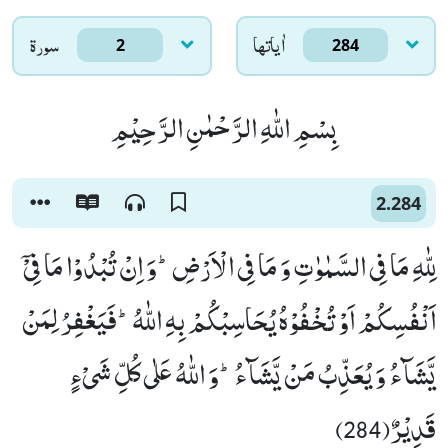
اٰياتها
سورۃ
2
284
بِسْمِ اللّٰهِ الرَّحْمٰنِ الرَّحِیْمِ
2.284
لِلّٰهِ مَا فِی السَّمٰوٰتِ وَ مَا فِی الْاَرْضِؕ-وَ اِنْ تُبْدُوْا مَا فِیْۤ
اَنْفُسِكُمْ اَوْ تُخْفُوْهُ یُحَاسِبْكُمْ بِهِ اللّٰهُؕ-فَیَغْفِرُ لِمَنْ
یَّشَآءُ وَ یُعَذِّبُ مَنْ یَّشَآءُؕ-وَ اللّٰهُ عَلٰى كُلِّ شَیْءٍ
قَدِیْرٌ(284)