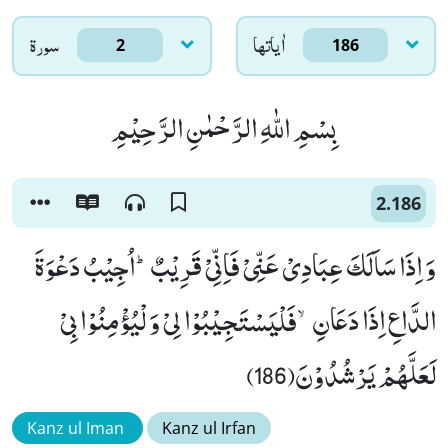
اٰياتها
سورۃ
2
186
بِسْمِ اللّٰهِ الرَّحْمٰنِ الرَّحِیْمِ
2.186
وَ اِذَا سَاَلَكَ عِبَادِیْ عَنِّیْ فَاِنِّیْ قَرِیْبٌؕ-اُجِیْبُ دَعْوَةَ
الدَّاعِ اِذَا دَعَانِۙ-فَلْیَسْتَجِیْبُوْا لِیْ وَ لْیُؤْمِنُوْا بِیْ
لَعَلَّهُمْ یَرْشُدُوْنَ(186)
Kanz ul Iman
Kanz ul Irfan