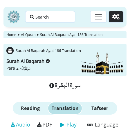
Search
Go
Home
➤
Al-Quran
➤
Surah Al Baqarah Ayat 186 Translation
Surah Al Baqarah Ayat 186 Translation
Surah Al Baqarah
سَیَقُوْلُ
Para 2 -
سورة البقرة
Reading
Translation
Tafseer
Audio
PDF
Play
Language