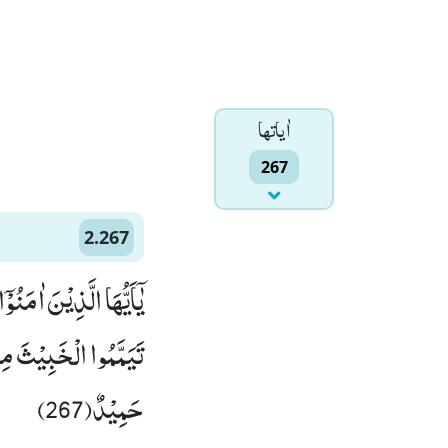
اٰياتها
267
2.267
یٰۤاَیُّهَا الَّذِیْنَ اٰمَ
تَیَمَّمُوا الْخَبِیْثَ مِنْ
حَمِیْدٌ(267)