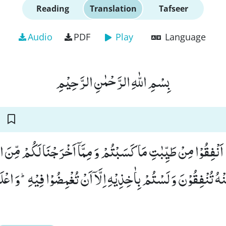
Reading
Translation
Tafseer
Audio
PDF
Play
Language
بِسْمِ اللّٰهِ الرَّحْمٰنِ الرَّحِیْمِ
نُوْۤا اَنْفِقُوْا مِنْ طَیِّبٰتِ مَا كَسَبْتُمْ وَ مِمَّاۤ اَخْرَجْنَا لَكُمْ مِّنَ
هُ تُنْفِقُوْنَ وَ لَسْتُمْ بِاٰخِذِیْهِ اِلَّاۤ اَنْ تُغْمِضُوْا فِیْهِؕ-وَ اعْلَمُوْ