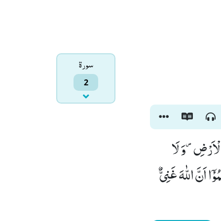
سورۃ
2
 الْاَرْضِ۪-وَ لَا
ۤا اَنَّ اللّٰهَ غَنِیٌّ