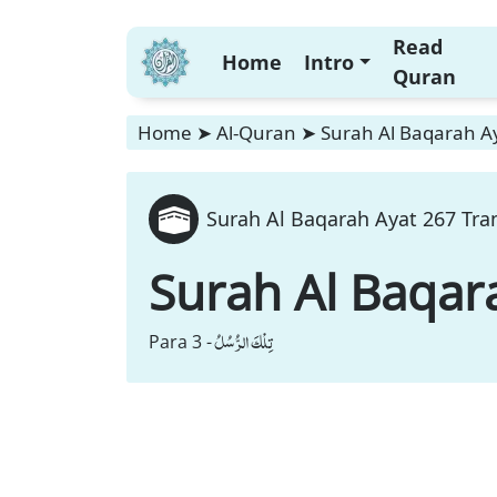
Read
Home
Intro
Quran
Home
➤
Al-Quran
➤
Surah Al Baqarah Ay
Surah Al Baqarah Ayat 267 Tra
Surah Al Baqar
تِلْكَ الرُّسُلُ
Para 3 -