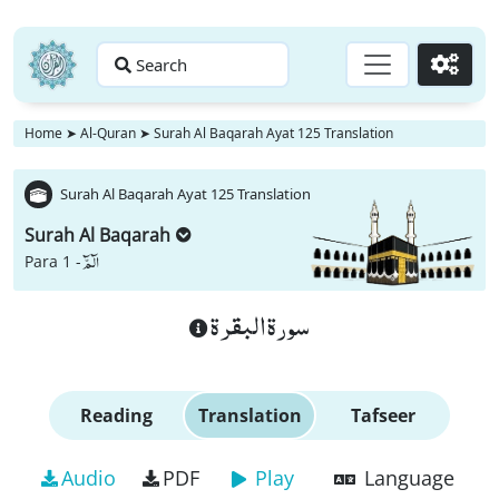
Search
Go
Home
➤
Al-Quran
➤
Surah Al Baqarah Ayat 125 Translation
Surah Al Baqarah Ayat 125 Translation
Surah Al Baqarah
الٓمّٓ
Para 1 -
سورة البقرة
Reading
Translation
Tafseer
Audio
PDF
Play
Language