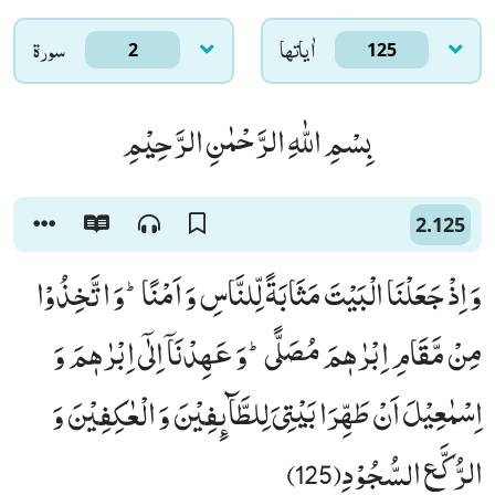
اٰياتها
سورۃ
2
125
بِسْمِ اللّٰهِ الرَّحْمٰنِ الرَّحِیْمِ
2.125
وَ اِذْ جَعَلْنَا الْبَیْتَ مَثَابَةً لِّلنَّاسِ وَ اَمْنًاؕ-وَ اتَّخِذُوْا
مِنْ مَّقَامِ اِبْرٰهٖمَ مُصَلًّىؕ-وَ عَهِدْنَاۤ اِلٰۤى اِبْرٰهٖمَ وَ
اِسْمٰعِیْلَ اَنْ طَهِّرَا بَیْتِیَ لِلطَّآىٕفِیْنَ وَ الْعٰكِفِیْنَ وَ
الرُّكَّعِ السُّجُوْدِ(125)