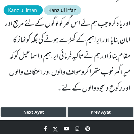
Kanz ul Iman
Kanz ul Irfan
اور یاد کروجب ہم نے اس گھر کو لوگوں کے لئے مرجع اور
امان بنایا اور ابراہیم کے کھڑے ہونے کی جگہ کو نماز کا
مقام بناؤ اور ہم نے تاکید فرمائی ابراہیم و اسماعیل کو کہ
میرا گھر خوب ستھرا کرو طواف والوں اور اعتکاف والوں
اور رکوع و سجود والوں کے لئے۔
Next
Ayat
Prev
Ayat