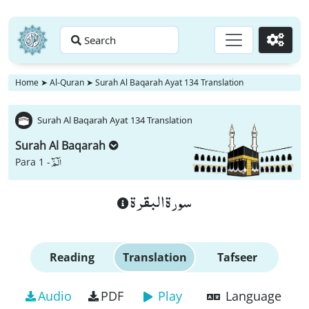
Search
Go
Home
➤
Al-Quran
➤
Surah Al Baqarah Ayat 134 Translation
Surah Al Baqarah Ayat 134 Translation
Surah Al Baqarah
الٓمّٓ
Para 1 -
سورة البقرة
Reading
Translation
Tafseer
Audio
PDF
Play
Language