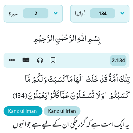
اٰياتها
سورۃ
2
134
بِسْمِ اللّٰهِ الرَّحْمٰنِ الرَّحِیْمِ
2.134
تِلْكَ اُمَّةٌ قَدْ خَلَتْۚ-لَهَا مَا كَسَبَتْ وَ لَكُمْ مَّا
كَسَبْتُمْۚ-وَ لَا تُسْــٴَـلُوْنَ عَمَّا كَانُوْا یَعْمَلُوْنَ(134)
Kanz ul Iman
Kanz ul Irfan
یہ ایک امت ہے کہ گزرچکی ان کے لیے ہے جو انہوں