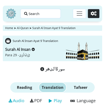
Search
Go
Home
➤
Al-Quran
➤
Surah Al Insan Ayat 9 Translation
Surah Al Insan Ayat 9 Translation
Surah Al Insan
تَبٰرَكَ الَّذِیْ
Para 29 -
سورة الدهر
Reading
Translation
Tafseer
Audio
PDF
Play
Language