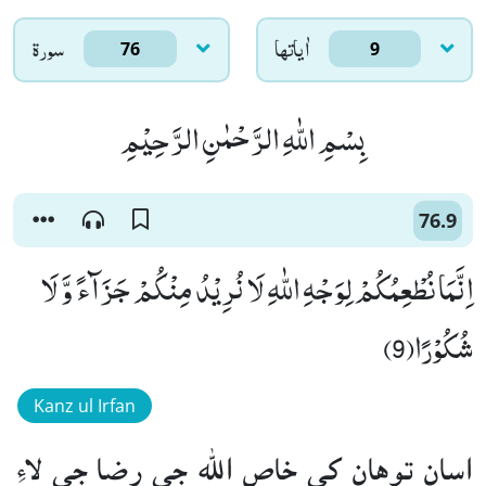
اٰياتها
سورۃ
76
9
بِسْمِ اللّٰهِ الرَّحْمٰنِ الرَّحِیْمِ
76.9
اِنَّمَا نُطْعِمُكُمْ لِوَجْهِ اللّٰهِ لَا نُرِیْدُ مِنْكُمْ جَزَآءً وَّ لَا
شُكُوْرًا(9)
Kanz ul Irfan
اسان توهان کي خاص الله جي رضا جي لاءِ