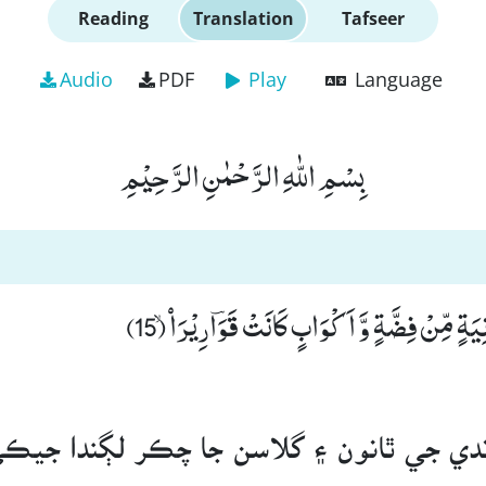
Reading
Translation
Tafseer
Audio
PDF
Play
Language
بِسْمِ اللّٰهِ الرَّحْمٰنِ الرَّحِیْمِ
یَةٍ مِّنْ فِضَّةٍ وَّ اَكْوَابٍ كَانَتْ قَوَؔارِیْرَاۡۙ (15
ندي جي ٿانون ۽ گلاسن جا چڪر لڳندا جي