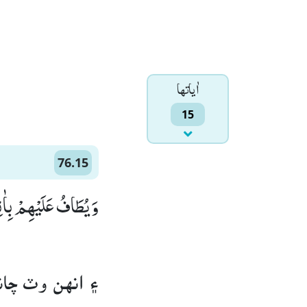
اٰياتها
15
76.15
وَ یُطَافُ عَلَیْهِمْ بِاٰنِ)
۽ انهن وٽ چا