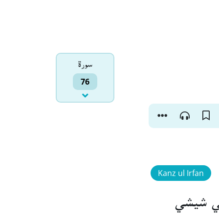
سورۃ
76
Kanz ul Irfan
ڪي شيشي