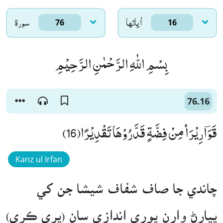
اٰياتها
سورۃ
76
16
بِسْمِ اللّٰهِ الرَّحْمٰنِ الرَّحِیْمِ
76.16
قَوَؔارِیْرَاۡ مِنْ فِضَّةٍ قَدَّرُوْهَا تَقْدِیْرًا(16)
Kanz ul Irfan
چاندي جا صاف شفاف شيشا جن کي
پيارڻ وارن پوري اندازي سان (ڀري ڪري)