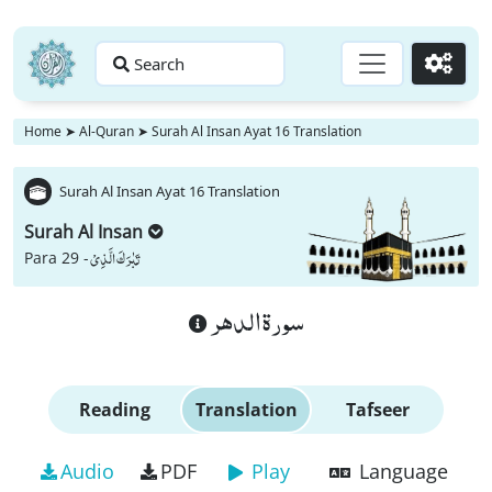
Search
Go
Home
➤
Al-Quran
➤
Surah Al Insan Ayat 16 Translation
Surah Al Insan Ayat 16 Translation
Surah Al Insan
تَبٰرَكَ الَّذِیْ
Para 29 -
سورة الدهر
Reading
Translation
Tafseer
Audio
PDF
Play
Language