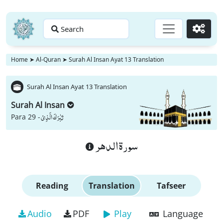
Search
Go
Home
➤
Al-Quran
➤
Surah Al Insan Ayat 13 Translation
Surah Al Insan Ayat 13 Translation
Surah Al Insan
تَبٰرَكَ الَّذِیْ
Para 29 -
سورة الدهر
Reading
Translation
Tafseer
Audio
PDF
Play
Language