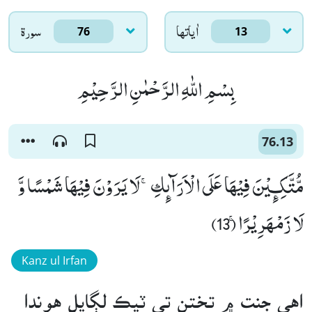
اٰياتها
سورۃ
76
13
بِسْمِ اللّٰهِ الرَّحْمٰنِ الرَّحِیْمِ
76.13
مُّتَّكِـٕیْنَ فِیْهَا عَلَى الْاَرَآىٕكِۚ-لَا یَرَوْنَ فِیْهَا شَمْسًا وَّ
لَا زَمْهَرِیْرًاۚ (13)
Kanz ul Irfan
اهي جنت ۾ تختن تي ٽيڪ لڳايل هوندا