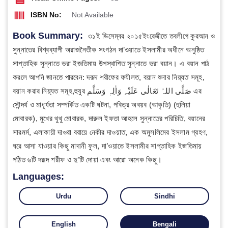
ISBN No:
Not Available
Book Summary:
৩১ই ডিসেম্বর ২০১৫ইংরেজীতে তবলীগে কুরআন ও
সুন্নাতের বিশ্বব্যাপী অরাজনৈতীক সংগঠন দা’ওয়াতে ইসলামীর অধীনে অনুষ্ঠিত
সাপ্তাহিক সুন্নাতে ভরা ইজতিমায় উপস্থাপিত সুন্নাতে ভরা বয়ান। এ বয়ান পাঠ
করলে আপনি জানতে পারবেন: দরূদ শরীফের ফযীলত, বয়ান শুনার নিয়্যত সমূহ,
বয়ান করার নিয়্যত সমূহ, ​ হুযুর صَلَّی اللہُ تَعَالٰی عَلَیْہِ وَاٰلِہٖ وَسَلَّم এর
সৌন্দর্য ও মাধূর্যতা সম্পর্কিত একটি ঘটনা, পবিত্র অবয়ব (আকৃতি) (হুলিয়া
মোবারক), মুখের থুথু মোবারক, দারুল ইফতা আহলে সুন্নাতের পরিচিতি, বয়ানের
সারমর্ম, এলাকায়ী দাওরা বরায়ে নেকীর দাওয়াত, এক অমুসলিমের ইসলাম গ্রহণ,
ঘরে আসা যাওয়ার কিছু মাদানী ফুল, দা’ওয়াতে ইসলামীর সাপ্তাহিক ইজতিমায়
পঠিত ৬টি দরূদ শরীফ ও দু’টি দোয়া এবং আরো অনেক কিছু।
Languages:
Urdu
Sindhi
English
Bengali