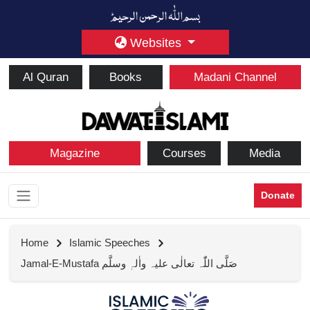
Websites
Al Quran
Books
Madani Channel
Magazine
Courses
Media
Donate
Home
Islamic Speeches
Jamal-E-Mustafa صَلَّی اللّٰہ تعالٰی علیہ واٰلہٖ وسلَّم