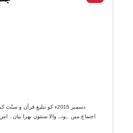
اجتماع میں ہونے والا سنتوں بھرا بیان۔ اس بیان ،