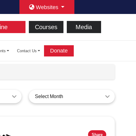
Websites
ine
Courses
Media
Donate
nts
Contact Us
Select Month
جمالِ
Share