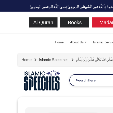
Al Quran
Books
Madan
Home
About Us
Islamic Servi
للہُ تَعَالٰی عَلَیْہِ وَاٰلِہٖ وَسَلَّم
Home
Islamic Speeches