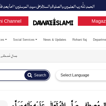
i Channel
Magaz
ces
Social Services
News & Updates
Rohani Ilaj
Departme
جمالِ مُصطفے صَلَّی ا
Search
Select Language
 مُصطفے صَلَّی اللہُ تَعَالٰی عَلَیْہِ وَاٰلِہٖ وَسَلَّم