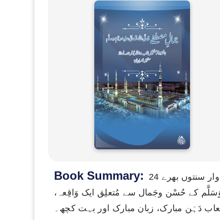
Book Summary:
24 دسمبر 2015ء کو تبلیغِ قرآن و سنّت کی عالمگیر غیر سیاسی تحریک دعوتِ اسلامی کے تحت ہفتہ وار سنتوں بھرے
 وَسَلَّم کے حُسْن وجَمال سے مُتعلِق ایک وَاقِعہ
ُعاب دَہَن مبارک، زبان مبارک اور بہت کچھ۔