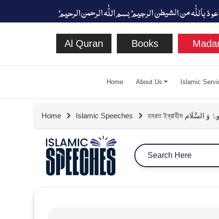
Al Quran
Books
Madan
Home
About Us
Islamic Servi
Home
Islamic Speeches