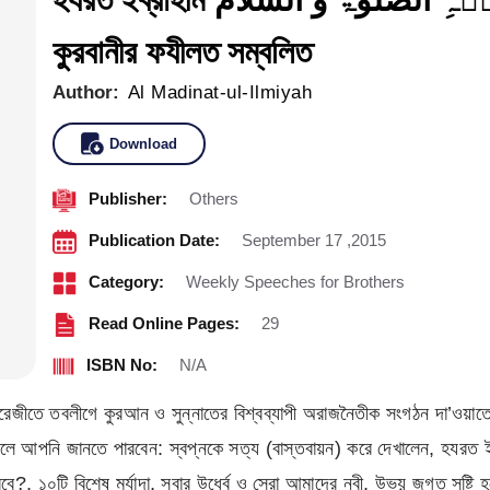
কুরবানীর ফযীলত সম্বলিত
Author:
Al Madinat-ul-Ilmiyah
Download
Publisher:
Others
Publication Date:
September 17 ,2015
Category:
Weekly Speeches for Brothers
Read Online Pages:
29
ISBN No:
N/A
েজীতে তবলীগে কুরআন ও সুন্নাতের বিশ্বব্যাপী অরাজনৈতীক সংগঠন দা’ওয়াতে ই
েন: স্বপ্নকে সত্য (বাস্তবায়ন) করে দেখালেন, হযরত ইব্রাহীম عَلَیۡہِ الصَّلٰوۃُ وَ السَّلَام এ
বে?, ১০টি বিশেষ মর্যাদা, সবার উর্ধ্বে ও সেরা আমাদের নবী, উভয় জগত সৃষ্ট