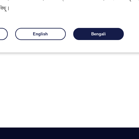
 কিছু।
English
Bengali