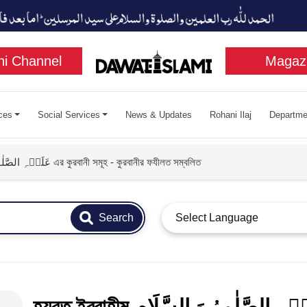
i Channel
Magaz
ces
Social Services
News & Updates
Rohani Ilaj
Departme
হযরত ইব্রাহীম عَلَیۡہِ الصَّلٰوۃُ وَ السَّلَام এর কুরবানী সমূহ - কুরবানীর ফযীলত সম্বলিত
Search
Select Language
হযরত ইব্রাহীম عَلَیۡہِ الصَّلٰوۃُ وَ السَّلَام এর কুরবানী সমূহ -