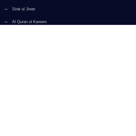
Sirat ul Jinan
Al Quran ul Kareem
Prayer Times
Faizan e Hadees
Digital Services
Kalma & Dua
CONTACT US
(+92) 21-34921388-93
(+92) 21-111-25-26-92
support@dawateislami.net