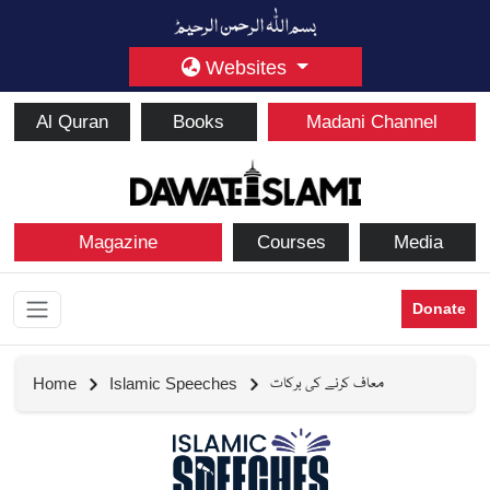
Websites
Al Quran
Books
Madani Channel
Magazine
Courses
Media
Donate
معاف کرنے کی برکات
Home
Islamic Speeches