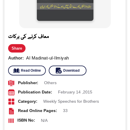
معاف کرنے کی برکات
Share
Author:
Al Madinat-ul-Ilmiyah
Read Online
Download
Publisher:
Others
Publication Date:
February 14 ,2015
Category:
Weekly Speeches for Brothers
Read Online Pages:
33
ISBN No:
N/A