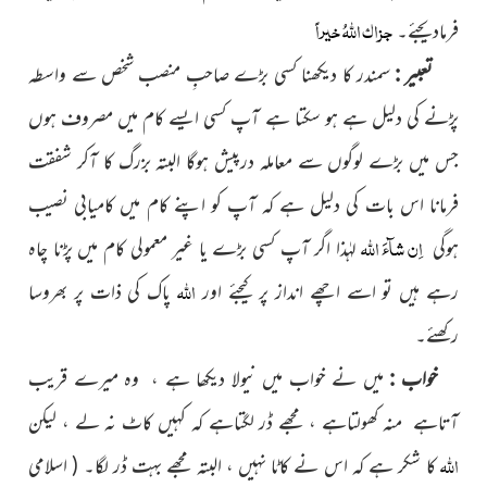
جزاک اللہُ خیراً
فرمادیجئے۔
تعبیر :
سمندر کا دیکھنا کسی بڑے صاحبِ منصب شخص سے واسطہ
پڑنے کی دلیل ہے ہو سکتا ہے آپ کسی ایسے کام میں مصروف ہوں
جس میں بڑے لوگوں سے معاملہ درپیش ہوگا البتہ بزرگ کا آکر شفقت
فرمانا اس بات کی دلیل ہے کہ آپ کو اپنے کام میں کامیابی نصیب
اِن شآءَ اللہ
ہوگی
لہٰذا اگر آپ کسی بڑے یا غیر معمولی کام میں پڑنا چاہ
اللہ
رہے ہیں تو اسے اچھے انداز پر کیجئے اور
پاک کی ذات پر بھروسا
رکھئے۔
خواب :
میں نے خواب میں نیولا دیکھا ہے ، وہ میرے قریب
آتاہے منہ کھولتاہے ، مجھے ڈر لگتاہے کہ کہیں کاٹ نہ لے ، لیکن
اللہ
کا شکر ہے کہ اس نے کاٹا نہیں ، البتہ مجھے بہت ڈر لگا۔
( اسلامی