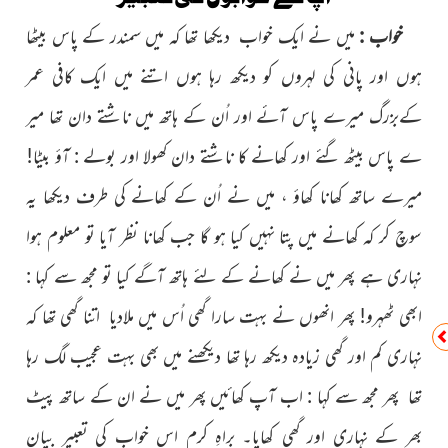
خواب :
میں نے ایک خواب دیکھا تھا کہ میں سمندر کے پاس بیٹھا
ہوں اور پانی کی لہروں کو دیکھ رہا ہوں اتنے میں ایک کافی عمر
کےبزرگ میرے پاس آئے اور اُن کے ہاتھ میں ناشتے دان تھا میر
ے پاس بیٹھ گئے اور کھانے کا ناشتے دان کھولا اور بولے : آؤ بیٹا!
میرے ساتھ کھانا کھاؤ ، میں نے اُن کے کھانے کی طرف دیکھا یہ
سوچ کر کہ کھانے میں پتا نہیں کیا ہو گا جب کھانا نظر آیا تو معلوم ہوا
نہاری ہے پھر میں نے کھانے کے لئے ہاتھ آگے کیا تو مجھ سے کہا :
ابھی ٹھہرو! پھر انھوں نے بہت سارا گھی اُس میں ملادیا اتنا گھی تھا کہ
نہاری کم اور گھی زیادہ دیکھ رہا تھا دیکھنے میں بھی بہت عجیب لگ رہا
تھا پھر مجھ سے کہا : اب آپ کھائیں پھر میں نے ان کے ساتھ پیٹ
بھر کے نہاری اور گھی کھایا۔ براہِ کرم اس خواب کی تعبیر بیان