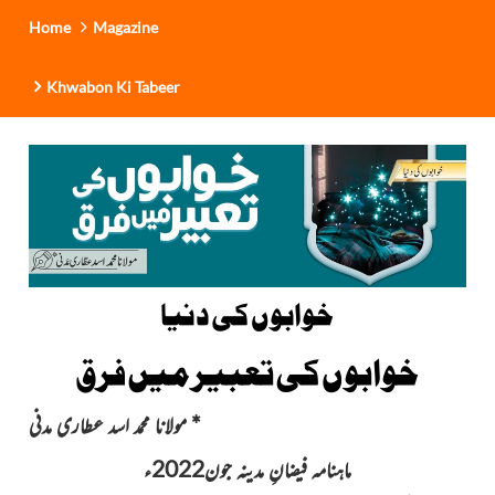
Home
Magazine
Khwabon Ki Tabeer
خوابوں کی دنیا
خوابوں کی تعبیر میں فرق
*
مولانا محمد اسد عطاری مدنی
ماہنامہ فیضانِ مدینہ جون2022ء