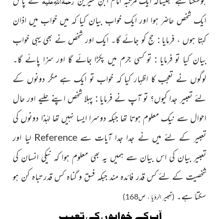
رحمۃُ اللہِ علیہ
ایک شخص حاضر ہوا اور ایک خواب بیان کیا کہ میں خواب میں اذان
کہتا ہوں ، فرمایا : حج کو جائے گا۔ ایک اور شخص نے بھی یہی خواب
بیان کیا تو فرمایا : تو کسی جرم میں پکڑا جائے گا اور سزا پائے گا۔
لوگوں نے تعجب کا اظہار کیا کہ خواب تو ایک ہے مگر دونوں کے
لئے تعبیر جدا کیوں؟ تو آپ نے فرمایا : پہلا شخص اپنے حلیے اور حال
احوال سے نیک معلوم ہوتا تھا جبکہ دوسرا ایسا نہیں تھا لہٰذا دونوں کی
تعبیر کے لئے میں نے
جدا جدا آیات سے
لیا اور
Reference
تعبیر بیان کی اس بیان سے ہمیں یہ بھی معلوم ہوا کہ نیکی انسان کی
شخصیت کے لئے کس قدر فائدہ مند جبکہ فسق و گناہ کس قدر تباہ کن ہو
سکتا ہے۔
(تعبیر الرؤیا ، ص168)
آپ کے خوابوں کی تعبیر