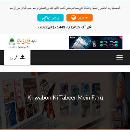
اردو
ماہنامہ خواتین
شوال المکرم / ذوالقعدۃالحرام 1443 ھ | جون 2022 ء 
شمارہ
Toggl
navig
Khwabon Ki Tabeer Mein Farq