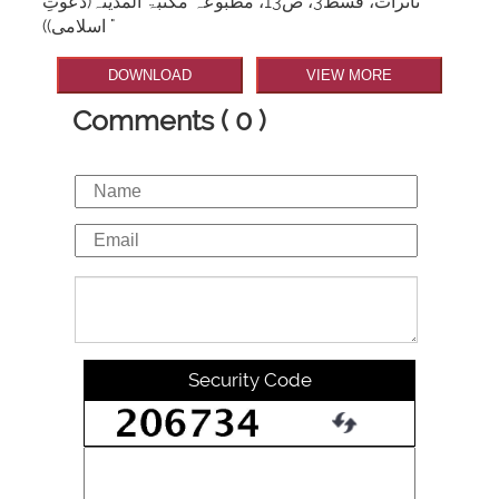
تأثرات، قسط3، ص13، مطبوعہ مکتبۃ المدینہ(دعوتِ
اسلامی)) "
DOWNLOAD
VIEW MORE
Comments ( 0 )
Security Code