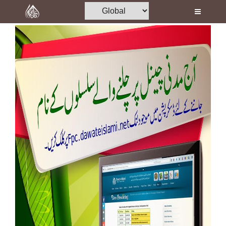
Home
Al-Quran
Books
Media
Madani Channel
Volunteer Portal
Rohani Ilaj
Donation
Blog
Magazine
Departments