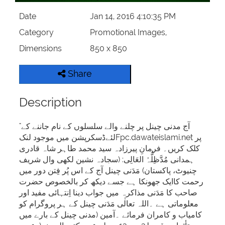
Date
Jan 14, 2016 4:10:35 PM
Category
Promotional Images,
Dimensions
850 x 850
Share
Description
"آج مدنی چینل پر چلنے والے سلسلوں کے نام جاننے کے
لئےڈسکرپشن میں موجود لنکFpc.dawateislami.net پر
کلک کریں۔ فرمانِ پیرزادہ سید محمد طاہر شاہ قادری
ہمدانی مُدَّظِلُّہُ العَالِی: (سجادہ نشین لکھی وال شریف
چنیوٹ، پاکستان) مَدَنی چینل آج کے اس پُر فِتن دور میں
رحمت کاایک جھونکا ہے جسے دیکھ کر بالخصوص حضرت
صاحب کا مَدَنی مذاکرہ میں جواب دینا اِنتہائی مفید اور
معلوماتی ہے ۔اللہ تعالٰی مَدَنی چینل کے ہر پروگرام کو
کامیاب و کامران فرمائے ۔آمین (مدنی چینل کے بارے میں