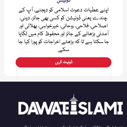
ڈونیشن
اپنے عطیات دعوت اسلامی کو دیجئے، آپ کے
چندے یعنی ڈونیشن کو کسی بھی جائز، دینی،
اصلاحی، فلاحی، روحانی، خیرخواہی، بھلائی اور
آمدنی بڑھانے کے جائز اور محفوظ کام میں لگایا
جا سکتا ہے تا کہ بڑھتے اخراجات کو پورا کیا جا
سکے.
ڈونیٹ کریں