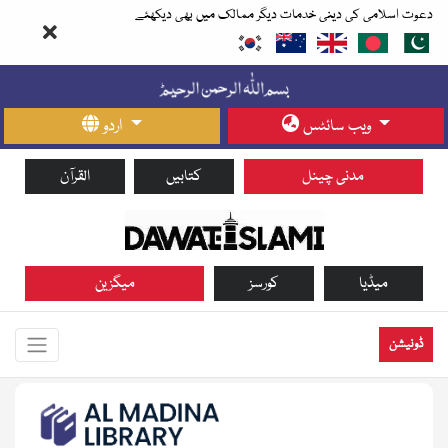
دعوت اسلامی کی دینی خدمات دیگر ممالک میں بھی دیکھئے
ویب سائٹس
اردو
مدنی چینل
کتابیں
القرآن
میڈیا
کورسز
میگزین
ڈونیشن