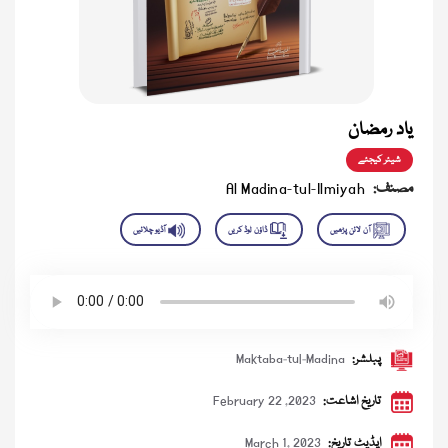
یاد رمضان
شیئر کیجئے
مصنف:
Al Madina-tul-Ilmiyah
پبلشر:
Maktaba-tul-Madina
تاریخ اشاعت:
February 22 ,2023
اپڈیٹ تاریخ:
March 1, 2023