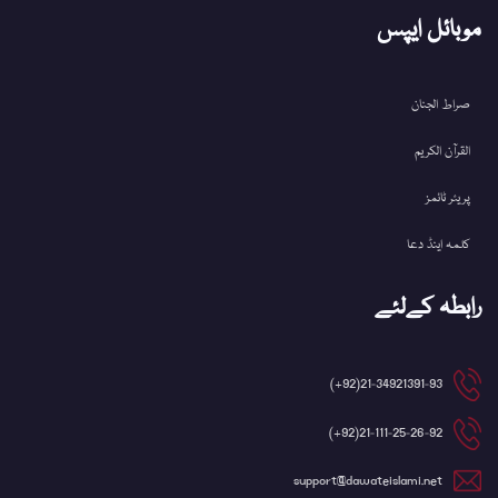
موبائل ایپس
صراط الجنان
القرآن الکریم
پریئر ٹائمز
کلمہ اینڈ دعا
رابطہ کےلئے
21-34921391-93(92+)
21-111-25-26-92(92+)
support@dawateislami.net