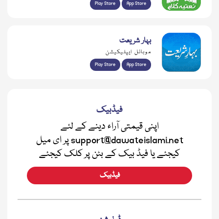
Play Store
App Store
بہار شریعت
موبائل ایپلیکیشن
Play Store
App Store
فیڈبیک
اپنی قیمتی آراء دینے کے لئے
support@dawateislami.net پر ای میل
کیجئے یا فیڈ بیک کے بٹن پر کلک کیجئے
فیڈبیک