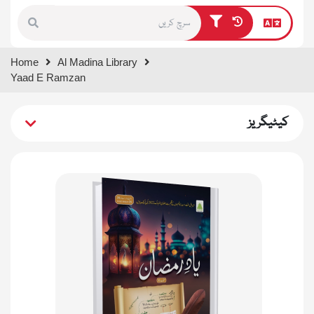
Type 1 or more characters for
Home
Al Madina Library
results.
Yaad E Ramzan
کیٹیگریز