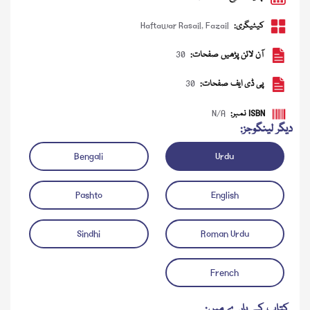
کیٹیگری:
Fazail
,
Haftawar Rasail
آن لائن پڑھیں صفحات:
30
پی ڈی ایف صفحات:
30
ISBN نمبر:
N/A
دیگر لینگوجز:
Bengali
Urdu
ڈاؤن لوڈ کریں
آڈیو چلائیں
Pashto
English
Sindhi
Roman Urdu
French
کتاب کے بارے میں: