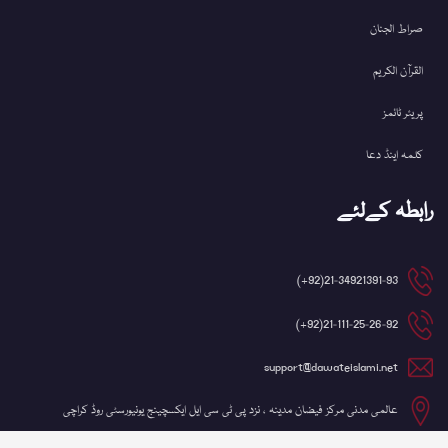
صراط الجنان
القرآن الکریم
پریئر ٹائمز
کلمہ اینڈ دعا
رابطہ کےلئے
21-34921391-93(92+)
21-111-25-26-92(92+)
support@dawateislami.net
عالمی مدنی مرکز فیضان مدینہ ، نزد پی ٹی سی ایل ایکسچینج یونیورسٹی روڈ کراچی