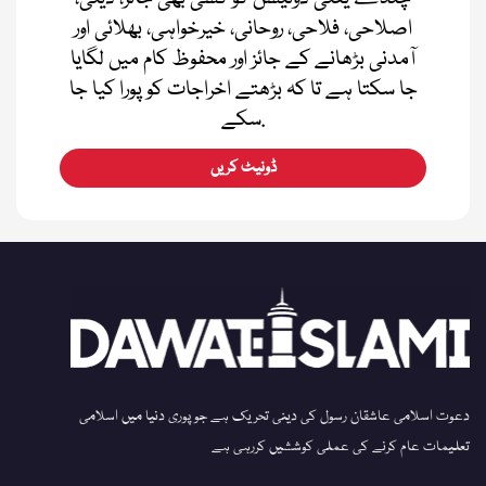
اصلاحی، فلاحی، روحانی، خیرخواہی، بھلائی اور
آمدنی بڑھانے کے جائز اور محفوظ کام میں لگایا
جا سکتا ہے تا کہ بڑھتے اخراجات کو پورا کیا جا
سکے.
ڈونیٹ کریں
دعوت اسلامی عاشقان رسول کی دینی تحریک ہے جو پوری دنیا میں اسلامی
تعلیمات عام کرنے کی عملی کوششیں کررہی ہے