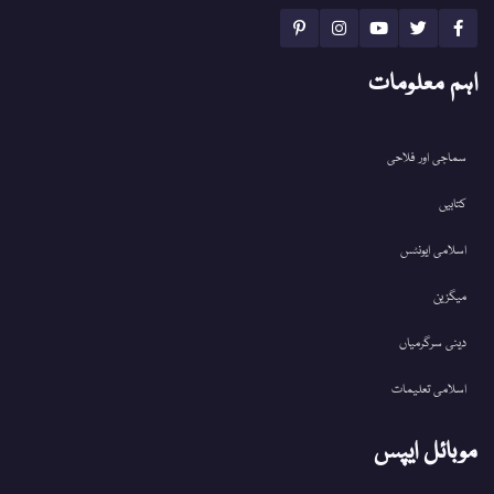
اہم معلومات
سماجی اور فلاحی
کتابیں
اسلامی ایونٹس
میگزین
دینی سرگرمیاں
اسلامی تعلیمات
موبائل ایپس