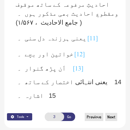
احادیثِ مرفوعہ کے ساتھ موقوف
ومقطوع احادیث بھی مذکور ہوں ۔
( جامع الاحادیث ، ۱/۵۶۷)
[11]
یعنی ہرزندہ دل سنی ۔
[12]
خواتین اور بچے ۔
[13]
اَن پڑھ گنوار ۔
14
یعنی انتہائی
اختصار کے ساتھ ۔
15
اشارہ ۔
Go
Previous
Next
Tools