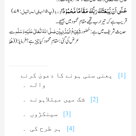
عَسٰۤى اَنْ یَّبْعَثَكَ رَبُّكَ مَقَامًا مَّحْمُوْدًا(
۷۹)
پ
بنی اسرائیل
۷۹)
:
،
۱۵
(
قریب ہے کہ تیر ارب تجھے مقامِ محمود میں بھیجے ۔
صَلَّی اللہُ تَعَالٰی عَلَیْہِ وَسَلَّم
شَفِیْعُ الْمُذْنِبِیْن
حدیث شریف میں ہے : حُضور
سے
هُوَ
عرض
کی گئی : مقامِ محمود کیا چیز ہے ؟ فرمایا :
( (
[1]
یعنی سنی ہونے کا دعویٰ کرنے
والے ۔
[2]
شک میں مبتلاہونے ۔
[3]
سینکڑوں ۔
[4]
ہر طرح کی ۔