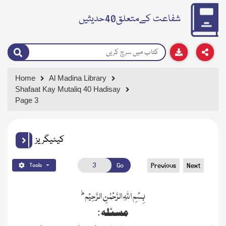
شفاعت کےمتعلق40حدیثیں
Home
Al Madina Library
Shafaat Kay Mutaliq 40 Hadisay
Page 3
کیٹیگریز
Go
Previous
Next
Tools
ط
بِسْمِ اللہِ الرَّحْمٰنِ الرَّ حِیْم
مسئلہ :