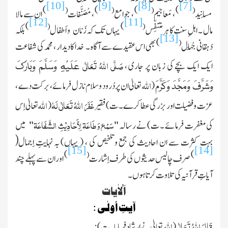
[10]
[9]
[8]
[7]
)
)
)
)
(
(
(
(
مَسانید
، مَعاجیم
، جوامع
، مُصَنَّفات
ان سے مالا
[12]
[11]
)
)
(
(
مال ۔ اہلِ سنت کا ہر متنفِّس
یہاں تک کہ زَنان
و اَطفال
بلکہ
[13]
)
(
دَہقانی جُہَّال
بھی اس عقیدے
سے آگاہ ۔ خدا کا دیدار ، محمد کی شفاعت
صَلَّی اللهُ تَعَالٰی
ایک ایک بچے کی زبان پر جاری ،
عَلَيْهِ وَسَلَّمَ وَبَارَكَ
اللہ
(
تعالیٰ ان پردُرود وسلام نازل فرمائے ، برکت دے ،
وَشَرَّفَ وَمَجَّدَ وَکَرَّمَ
غَفَرَ اللهُ تَعَالٰی لَه
اللہ
عزت وفضیلت اور بزرگی عطا کرے ۔ ت)
فقیر
(
تعالیٰ اِس
سَمْع وَ
طَاعَة لِأَحَادِيْثِ الشَّفَاعَة
کی مغفرت فرمائے ۔ ت)
نے رسالہ
میں
"
"
(
بہت کثرت سے ان احادیث کی جمع وتلخیص کی ،
( یہاں)
بہ نہایتِ اِجمال
[15]
[14]
)
)
(
صرف چالیس حدیثوں کی طرف اِشارت
اور ان سے پہلے چند
آیاتِ قرآنیہ کی تلاوت کرتا ہوں ۔
اَ لْاٰیات
آیتِ اُولٰی :
قَالَ اللہُ تَعَالٰی
اللہ
(
تعالیٰ نے ارشاد فرمایا ۔ ت)
: