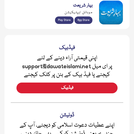
بہار شریعت
موبائل ایپلیکیشن
Play Store
App Store
فیڈبیک
اپنی قیمتی آراء دینے کے لئے
support@dawateislami.net پر ای میل
کیجئے یا فیڈ بیک کے بٹن پر کلک کیجئے
فیڈبیک
ڈونیشن
اپنے عطیات دعوت اسلامی کو دیجئے، آپ کے
چندے یعنی ڈونیشن کو کسی بھی جائز، دینی،