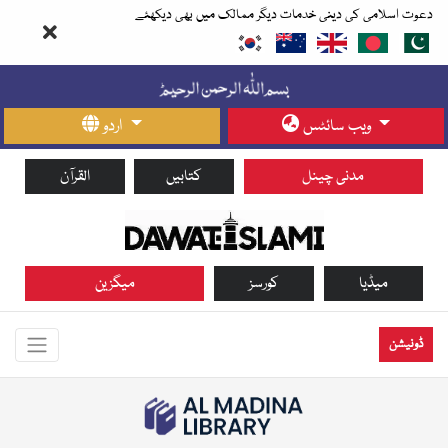
دعوت اسلامی کی دینی خدمات دیگر ممالک میں بھی دیکھئے
ویب سائٹس
اردو
مدنی چینل
کتابیں
القرآن
میڈیا
کورسز
میگزین
ڈونیشن