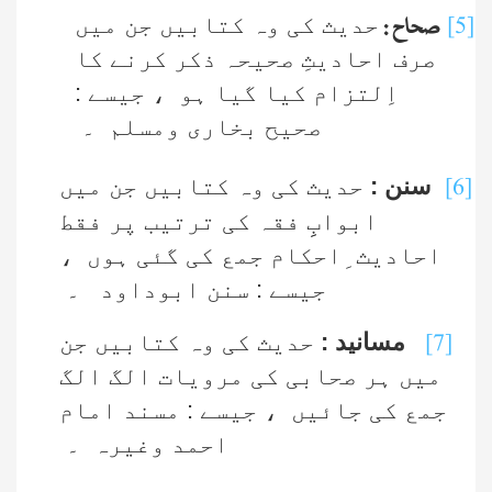
[5]
حدیث کی وہ کتابیں جن میں
صحاح :
صرف احادیثِ صحیحہ ذکر کرنے کا
اِلتزام کیا گیا ہو ، جیسے :
صحیح بخاری ومسلم ۔
[6]
سنن :
حدیث کی وہ کتابیں جن میں
ابوابِِ فقہ کی ترتیب پر فقط
احادیث ِاحکام جمع کی گئی ہوں ،
جیسے : سنن ابوداود ۔
[7]
مسانید :
حدیث کی وہ کتابیں جن
میں ہر صحابی کی مرویات الگ الگ
جمع کی جائیں ، جیسے : مسند امام
احمد وغیرہ ۔