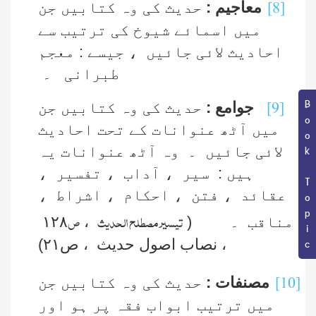
[8]
معاجیم :
حدیث کی وہ کتابیں جن
میں اسمائے شیوخ کی ترتیب سے
احادیث لائی جائیں ، جیسے : معجم
طبرانی ۔
Book Topic
[9]
جوامع :
حدیث کی وہ کتابیں جن
میں آٹھ عنوانات کے تحت احادیث
لائی جائیں ۔ وہ آٹھ عنوانات یہ
ہیں : سیر ، آداب ، تفسیر ،
عقائد ، فتن ، احکام ، اشراط ،
تيسیر مصطلح الحدیث
ص
مناقب ۔
(
،
۱۲۸
، نصاب اصول حدیث ، ص۲۱)
[10]
مصنفات :
حدیث کی وہ کتابیں جن
میں ترتیب ابواب فقہ پر ہو اور