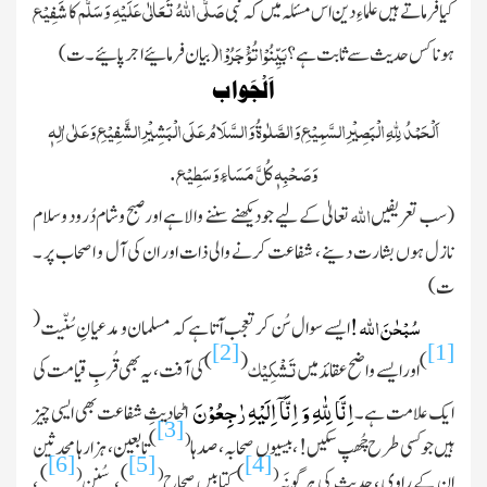
صَلَّی اللہُ تَعَالٰی عَلَیْہِ وَسَلَّم
شَفِیْع
کیا فرماتے ہیں علماءِ دین اس مسئلہ میں کہ نبی
کا
بَيِّنُوْا تُؤْجَرُوْا
ہونا کس حدیث سے ثابت ہے ؟
( بیان فرمائیے اجرپائیے ۔ ت)
اَلْجَوا ب
اَلْحَمْدُ لِلهِ الْبَصِيْرِ السَّمِيْعِ وَالصَّلٰوةُ وَالسَّلَامُ عَلَی الْبَشِيْرِ الشَّفِيْعِ
وَعَلٰی اٰلِهٖ
وَصَحْبِهٖ کُلَّ مَسَاءٍ
وَسَطِيْع.
اللہ
( سب تعریفیں
تعالیٰ کے لیے جو دیکھنے سننے والا ہے اورصبح وشام دُرود و سلام
نازل ہوں بشارت دینے ، شفاعت کرنے والی ذات اور ان کی آل و اصحاب پر ۔
ت)
(
سُبْحٰنَ اللہ
!
ایسے سوال سُن کر تعجب آتا ہے کہ مسلمان و مدعیانِ سُنّیت
[2]
[1]
)
(
)
تَشْکِیْک
اور ایسے واضح عقائد میں
کی آفت ، یہ بھی قُربِ قیامت کی
اِنَّا لِلّٰهِ وَ اِنَّاۤ اِلَیْهِ رٰجِعُوْنَؕ
ایک علامت ہے ۔
احادیثِ شفاعت بھی ایسی چیز
[3]
)
(
ہیں جو کسی طرح چُھپ سکیں ! ، بیسیوں صحابہ ، صدہا
تابعین ، ہزار ہا محدثین
[6]
[5]
[4]
)
)
)
(
(
(
ان کے راوی ، حدیث کی ہرگُونَہ
کتابیں صِحاح
، سُنن
،