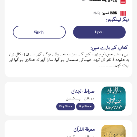
پی ڈی ایف صفحات:
32
ISBN نمبر:
N/A
دیگر لینگوجز:
Sindhi
Urdu
کتاب کے بارے میں:
اس رسالے میں آپ پڑھ سکیں گے سبز عمامے والے بزرگ، گھر سے T.V نکال دیا،
بد عقیدہ ڈاکٹر کی توبہ، عیسائی مسلمان ہو گیا، سارا گھرانہ عطاری ہو گیا اور
بہت کچھ۔۔۔۔۔۔ ۔ ۔ ۔
ڈاؤن لوڈ کریں
صراط الجنان
موبائل ایپلیکیشن
Play Store
App Store
معرفۃ القرآن
موبائل ایپلیکیشن