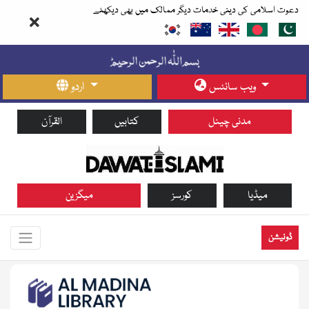
دعوت اسلامی کی دینی خدمات دیگر ممالک میں بھی دیکھئے
ویب سائٹس
اردو
مدنی چینل
کتابیں
القرآن
میڈیا
کورسز
میگزین
ڈونیشن