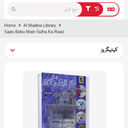
Type 1 or more characters for
Home
Al Madina Library
results.
Saas Bahu Main Sulha Ka Raaz
کیٹیگریز