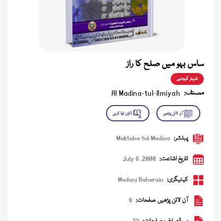
ساس بہو میں صلح کا راز
شیئر کیجئے
مصنف:
Al Madina-tul-Ilmiyah
پبلشر:
Maktaba-tul-Madina
تاریخ اشاعت:
July 6 ,2008
کیٹیگری:
Madani Baharain
آن لائن پڑھیں صفحات:
8