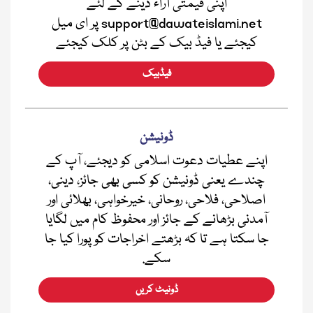
اپنی قیمتی آراء دینے کے لئے
support@dawateislami.net پر ای میل
کیجئے یا فیڈ بیک کے بٹن پر کلک کیجئے
فیڈبیک
ڈونیشن
اپنے عطیات دعوت اسلامی کو دیجئے، آپ کے
چندے یعنی ڈونیشن کو کسی بھی جائز، دینی،
اصلاحی، فلاحی، روحانی، خیرخواہی، بھلائی اور
آمدنی بڑھانے کے جائز اور محفوظ کام میں لگایا
جا سکتا ہے تا کہ بڑھتے اخراجات کو پورا کیا جا
سکے.
ڈونیٹ کریں