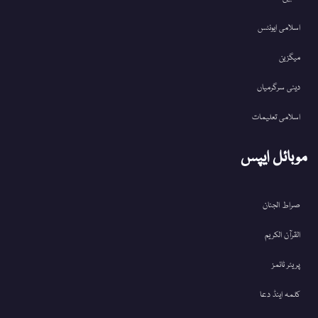
اسلامی ایونٹس
میگزین
دینی سرگرمیاں
اسلامی تعلیمات
موبائل ایپس
صراط الجنان
القرآن الکریم
پریئر ٹائمز
کلمہ اینڈ دعا