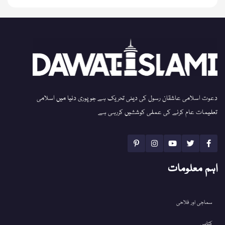
دعوت اسلامی عاشقان رسول کی دینی تحریک ہے جو پوری دنیا میں اسلامی
تعلیمات عام کرنے کی عملی کوششیں کررہی ہے
اہم معلومات
سماجی اور فلاحی
کتابیں