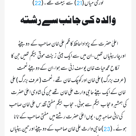
نوری میاں
 (
)
سے بیعت تھے۔(
)

22
21
والدہ کی جانب سے رشتہ
 اعلیٰ حضرت کے پڑداداحافظ کاظم علی خان صاحب کے   دوبیٹے 
اورچاربیٹیاں تھیں،ان میں سے ایک بیٹی   زینت موتی بیگم تھیں جن کا 
 (عرف بزرگ) علی خان اورکوچک خان تھے، نعمت  (عرف بزرگ ) علی 
خان کے ایک بیٹے حاجی وارث علی خان تھے جن کی شادی اعلیٰ حضرت 
کی ہمشیرہ حجاب بیگم سے ہوئی۔ حجاب بیگم مفتی تقدس علی خان صاحب 
کی نانی صاحبہ ہیں، یوں اعلیٰ حضرت رشتے میں  مفتی صاحب کے نانا 
ہوئے۔(
)حاجی وارث علی خان صاحب کے دوبیٹے اورتین بیٹیاں 
23