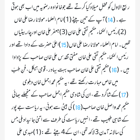
ربیع الاول کو محفلِ میلادکیا کرتےتھے جوخانوادہ رضویہ میں اب بھی ہوتی 
ہے۔ (
)
 آپ کے تین بیٹے (1)امام العلماء مولانا رضا علی خاں 
14
(2)رئیس الحکماء حکیم تقی علی خان (3)جعفرعلی خان اورچاربیٹیاں 
تھیں۔ امام العلماء مولانا رضا علی خاں(
)اعلیٰ حضرت کے دادا تھے اور 
15
رئیس الحکماء حکیم تقی علی خان مفتی تقدس علی خان صاحب کے  پڑدادا 
ہیں ۔  (
)حکیم تقی علی خان صاحب بہت بہادر ، قومی ہیکل، فنِ طِبّ 
16
میں خاص مہارت رکھتے تھے،یہ حکیم محمد اجمل خان دہلوی 
(
)کےشاگردتھے، ان کی شادی حکیم اجمل صاحب کے منجھلے بھائی 
17
حکیم محمد واصل خان صاحب(
)  کی بیٹی سے ہوئی، یہ ریاست جے پور 
18
کے شاہی طبیب تھے، انہیں ریاست کی طرف سے اتنی جائیداد ملی جس 
کی سالانہ آمدن 3 لاکھ تھی، ا ن کے4 بیٹے  تھے:(1)مہدی علی 