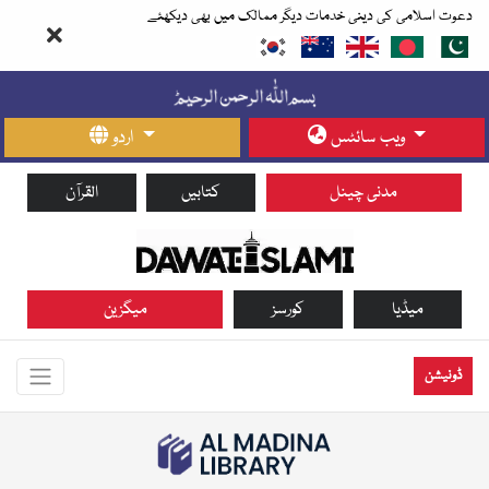
دعوت اسلامی کی دینی خدمات دیگر ممالک میں بھی دیکھئے
ویب سائٹس
اردو
مدنی چینل
کتابیں
القرآن
میڈیا
کورسز
میگزین
ڈونیشن