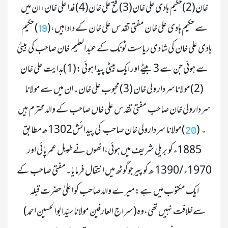
خان(2)حکیم ہادی علی خان(3) فتح علی خان(4) فدا علی خان،ان میں 
سے حکیم ہادی علی خان مفتی تقدس علی خان کے داداہیں،(
) حکیم 
19
ہادی علی خان کی شادی ریاست ٹونک کے عبدالعلیم خان صاحب کی بیٹی 
سے ہوئی جن سے 3 بیٹے اور ایک بیٹی پیدا ہوئی:(1)ہدایت علی خان 
(2)مولاناسردار ولی خان (3)محبوب علی خان۔ان میں سےمولانا 
سردارولی خان صاحب  مفتی تقدس علی خاں صاحب کے والدمحترم ہیں 
۔
 (
)مولانا سردارولی خان صاحب   کی پیدائش1302ھ مطابق 
20
1885ء کو بریلی شریف میں ہوئی،انھوں نےطویل عمرپائی اور 
1970ء /1390 ھ کو پیرجوگوٹھ میں انتقال فرمایا۔مفتی صاحب کے 
ایک مکتوب میں ہے:میرے والدصاحب کو اعلیٰ حضرت قبلہ 
سےخلافت نہیں تھی،وہ(سراج العارفین مولانا سیّدابوالحسین احمد) 