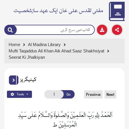
مفتی تقدس علی خان ایک عہد سازشخصیت
Home
Al Madina Library
Mufti Taqaddus Ali Khan Aik Ahad Saaz Shakhsiyat
Seerat Ki Jhalkiyan
کیٹیگریز
Go
Previous
Next
Tools
اَلْحَمْدُ لِلّٰہِ رَبِّ الْعٰلَمِیْنَ وَالصَّلٰوۃُ وَالسَّلَامُ عَلٰی سَیِّدِ 