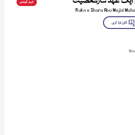
 ایک عہد سازشخصیت
شیئر کیجئے
Rukn e Shura Abu Majid Muh
لوڈ کریں
Nov