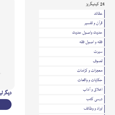
24 کیٹیگریز
عقائد
قرآن و تفسیر
حدیث واصول حدیث
فقہ و اصول فقہ
سیرت
تصوف
معجزات و کرامات
حکایات و واقعات
اخلاق و آداب
دیگر لی
درسی کتب
اوراد و وظائف