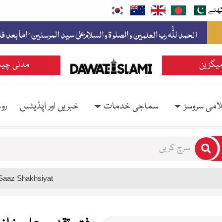
ھئے
یگزین
مدنی چین
امی سروسز
سماجی خدمات
خبریں اور اپڈیٹس
رو
rs for results.
 Saaz Shakhsiyat