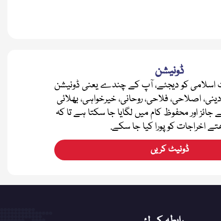
ڈونیشن
اسلامی کو دیجئے، آپ کے چندے یعنی ڈونیشن
دینی، اصلاحی، فلاحی، روحانی، خیرخواہی، بھلائی
ے جائز اور محفوظ کام میں لگایا جا سکتا ہے تا کہ
تے اخراجات کو پورا کیا جا سکے.
ڈونیٹ کریں