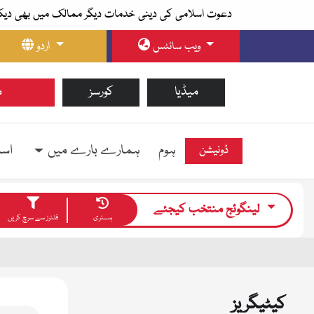
دعوت اسلامی کی دینی خدمات دیگر ممالک میں بھی دیک
ویب سائٹس
اردو
میڈیا
کورسز
م
ہوم
ہمارے بارے میں
اسل
ڈونیشن
لینگوئج منتخب کیجئے
ہسٹری
فلٹرز سے سرچ کریں
کیٹیگریز