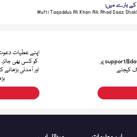
کے بارے میں:
Mufti Taqaddus Ali Khan Aik Ahad Saaz Shak
اپنے عطیات دعوت 
اپنی قیمتی آراء دینے کے لئے support@dawateislami.net پر
کو کسی بھی جائز، 
لک کیجئے
اور آمدنی بڑھانے ک
بڑھ