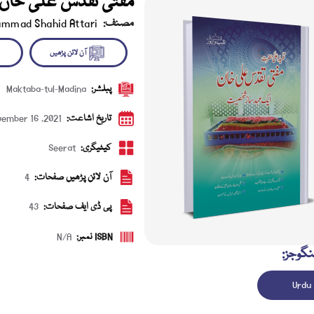
مفتی تقدس علی خان
مصنف:
ammad Shahid Attari
پبلشر:
Maktaba-tul-Madina
آن لائن پڑھیں
ڈاؤن 
تاریخ اشاعت:
ember 16 ,2021
کیٹیگری:
Seerat
آن لائن پڑھیں صفحات:
4
پی ڈی ایف صفحات:
43
ISBN نمبر:
N/A
نگوجز:
Urdu