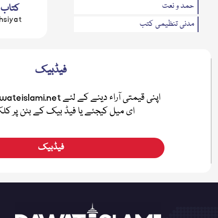
حمد و نعت
کتاب 
hsiyat
مدنی تنظیمی کتب
مدنی مذاکرہ(سوال وجواب)
تحریری بیانات
فیڈبیک
متفرقات
مدنی بہاریں
ای میل کیجئے یا فیڈ بیک کے بٹن پر ک
فضائل
اطفال
فیڈبیک
صلہ رحمی
معرفۃ القرآن
نیکی کی دعوت
ہفتہ وار رسائل