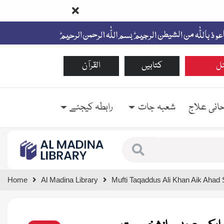
ل
کتابیں
القرآن
حانی علاج
شعبہ جات
رابطہ کیجئے
Type 1 or more characte
Home
Al Madina Library
Mufti Taqaddus Ali Khan Aik Ahad