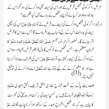
عرض :
اگر کوئی شخص قرض لے اور اس کی نیت بھی ادا کرنے کی ہو مگر اس کے
باوجود وہ ادا نہ کر پائے توایسے شخص کے بارے میں کیا حکم ہے ؟
عَزَّ وَجَلَّ
اللہ
ارشاد :
اگر کوئی شخص ادا کرنے کی نیت سے قرض لے تو
اس کی اچھی
نیت کی بدولت اس کے لیے اَسباب پیدا فرما دے گا جس سے اس کا قرض
صَلَّی اللہُ تَعَالٰی عَلَیْہِ وَاٰلِہٖ وَسَلَّمَ
اُتر جائے گا۔حُضُورِ اکرم، نورِمجسم
کا
فرمانِ معظم ہے : جس شخص نے لوگوں کا مال
( بطورِقرض )
لیا او ر وہ اس
عَزَّوَجَلَّ
اللہ
کے ادا کرنے کی نیّت رکھتا ہے تو
اس کی طرف سے ادا کردیتا
اللہ تَعَالٰی
ہے اور جو ہضم کرنے کے لیے لیتا ہے
اسے ادا کرنے کی توفیق
[1]
)
(
نہیں دیتا۔
عَلَیْہِ
اس
حدیثِ پاک کے تحت
شارحِ بخاری مفتی شریف الحق امجدی
رَحمَۃُ اللّٰہ ِالْقَوِی
فرماتے ہیں : یہ حسنِ نیت کی برکت اور بدنیتی کی نحوست
عَزَّ
اللہ
کا بیان ہے کہ جو شخص انشراحِ صدر کے ساتھ ادا کرنا چاہے گا