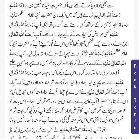
عَلَیْہِ
سے بھی نواز دیا کرتے تھے جیساکہ حضرتِ سَیِّدُنا
شقیق بن ابراہیم
رَحمَۃُ
اللّٰہ
ِالکَرِیم
عَلَیْہِ
فرماتے ہیں کہ میں ایک دن حضر تِ سَیِّدُنا امام اعظم
رَحمَۃُ
اللّٰہ
ِالْاَکرَم
رَحمَۃُ
اللّٰہِ
تَعَالٰی
کے ساتھ کسی راستے سے گزر رہا تھا جبکہ آپ
عَلَیْہِ
رَحمَۃُ
اللّٰہِ
تَعَالٰی
کسی مریض کی عیادت کے لیے جا رہے تھے۔آپ
عَلَیْہِ
نے دور سے ایک شخص آتا دیکھا لیکن اس نے فوراً اپنے آپ کو حضرتِ سَیِّدُنا
عَلَیْہِ رَحمَۃُ
اللّٰہ
ِالْاَکرَم
رَحمَۃُ
امام اعظم
سے چھپاتے ہوئے راستہ بدل لیا۔آپ
اللّٰہِ
تَعَالٰی عَلَیْہِ
نے اُسے نام لے کر پکارا اورفرمایا : تم جس راستے پر ہو اُسی پر چلتے
Book Topic
رَحمَۃُ
اللّٰہُ
تَعَالٰی
آؤ، دوسری راہ اختیار نہ کرو۔اس نے دیکھا کہ امام صاحب
عَلَیْہِ
نے اسے پہچان لیا ہے اور بلالیا ہے تو بہت شرمندہ ہوا اور وہیں رُک گیا۔
رَحمَۃُ
اللّٰہِ
تَعَالٰی عَلَیْہِ
آپ
نے اس سے پو چھا : تم نے اپنا راستہ کیوں تبدیل کیا ؟
اس نے بتایا : حضور! آپ کا میرے ذِمّے دس ہزار درہم قرض ہے اور اس بات کو
عرصہ ہو چکاہے مگر میں آپ
کا قرض ادا نہ کرسکا تو مجھے آپ کو دیکھ کر بہت شرم
محسوس ہوئی۔
(یعنی میں اس شرمندگی کی وجہ سے آپ کو منہ دکھانا نہیں چاہتا
رَحمَۃُ
اللّٰہِ
تَعَالٰی عَلَیْہِ
سُبْحٰنَ
عَزَّ
تھا)
آپ
نے اس سے فرمایا :
اللہ
وَجَلَّ