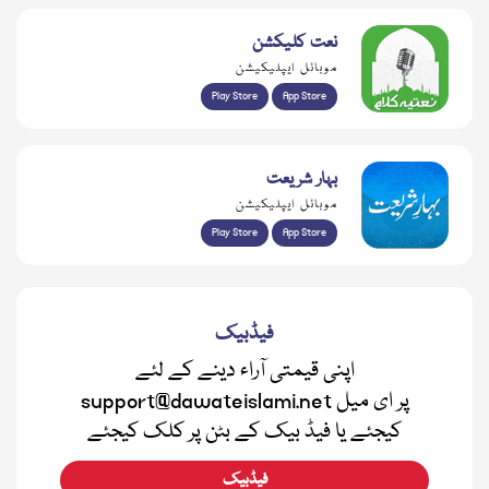
نعت کلیکشن
موبائل ایپلیکیشن
Play Store
App Store
بہار شریعت
موبائل ایپلیکیشن
Play Store
App Store
فیڈبیک
اپنی قیمتی آراء دینے کے لئے
support@dawateislami.net پر ای میل
کیجئے یا فیڈ بیک کے بٹن پر کلک کیجئے
فیڈبیک