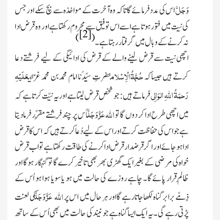
وَجَلَّ
اس کی مدد فرمائے گا تاکہ وہ آخرت کے مواخذہ سے بچ سکے اور جس
کی نیت میں فتور ہوتا ہے اسے اس توفیق سے محروم رکھتاہے اور وہ قرض ادا
[2]
)
(
نہ کرنے کے وبال میں گرفتار رہتاہے۔
اچھی
نیت سے قرض لینے والے کے قرض کی ادائیگی کے لیے فرشتے دعا
عَلَیْہِ
حُجَّۃُالْاِسْلام
کرتے ہیں جیساکہ
حضرتِ سیِّدُنا امام محمدبن محمد غزالی
رَحمَۃُ
اللّٰہ
ِالوَالِی
فرماتے ہیں : جو شخص قرض لیتا ہے اور یہ نیّت کرتاہے کہ
عَزَّ وَجَلَّ
اللہ
میں اچھی طرح ادا کر دوں گا تو
اُس پر چند فِرشتے مُقرّر فرمادیتا
ہے جو اس کی حفاظت کرتے اور اس کے لیے دُعا کرتے ہیں کہ اس کا قرض
ادا ہو جائے اور اگرقرضدار قرض ادا کرنے کی طاقت رکھتا ہے تو اب قرض
خواہ کی مرضی کے بغیر ایک گھڑی بھربھی تاخیر کرے گا تو گنہگار ہوگا اور
ظالِم قرار پائے گا۔ چاہے روزے کی حالت میں ہو یا سویا ہوا ہو اُس کے
عَزَّ وَجَلَّ
اللہ
ذِمّے برابر گناہ لکھاجاتارہے گااور ہر حال میں اس پر
کی لعنت
پڑتی رہے گی۔یہ ایک ایسا گناہ ہے جو نیند کی حالت میں بھی اُ س کے ساتھ