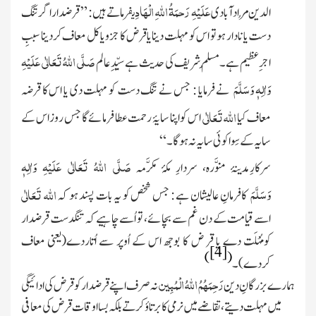
عَلَیْہِ رَحمَۃُ
اللّٰہ
ِالْہَادِی
الدین مُرادآباد
ی
فرماتے ہیں : ”
قرضدار اگر تنگ
دست
یا نادار ہو تو اس کو مہلت دینا یاقرض کا جزو یا کل معاف کردینا سببِ
صَلَّی اللہُ تَعَالٰی عَلَیْہِ
اجرِ عظیم ہے۔مُسلِم شریف کی حدیث ہے سیِّدِعالم
وَاٰلِہٖ وَسَلَّمَ
نے فرمایا : جس نے تنگ دست کو مہلت دی یا اس کا قرضہ
اللہ تَعَالٰی
معاف کیا
اس کو اپنا سایۂ رحمت عطا فرمائے گا جس روز اس کے
سایہ کے سِوا کوئی سایہ نہ ہوگا۔“
صَلَّی اللہُ تَعَالٰی عَلَیْہِ وَاٰلِہٖ
سرکارِ
مدینۂ منوَّرہ، سردارِ مکۂ مکرَّمہ
وَسَلَّمَ
اللہ تَعَالٰی
کافرمانِ عالیشان ہے : جس شخص کو یہ بات پسند ہو کہ
اسے قیامت کے دن غم سے بچائے، تو اُسے چاہیے کہ تنگدست قرضدار
کومُہْلَت دے یا قر ض کا بوجھ اس کے اُوپر سے اُتاردے
(یعنی معاف
[4]
)
(
کردے)
۔
رَحِمَہُمُ
اللّٰہُ
الْمُبِین
ہمارے
بزرگانِ دین
نہ صرف اپنے قرضدار کو قرض کی ادائیگی
میں مہلت دیتے ، تقاضے میں نرمی کا برتاؤ کرتے بلکہ بسااوقات قرض کی معافی