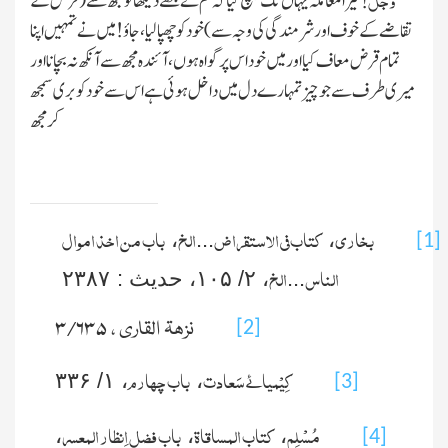
تیرامعاملہ یہاں تک پہنچ گیا کہ تم نے مجھے دیکھا تو مجھ سے
(قرض کے
!
تقاضے کے خوف اور شرمندگی کی وجہ سے )
خود کو چھپا لیا، جاؤ! میں نےتمہیں اپنا
تمام قرض معاف کیا اورمیں خود اس پر گواہ ہوں، آئندہ مجھ سے آنکھ نہ بچانا اور
میری طرف سے جوچیز تمہارے دل میں داخل ہوئی ہے اس سے خودکو بری سمجھ
کر مجھ
بخاری
کتاب فی الاستقراض
الخ
باب من اخذ اموال
،
...
،
[1]
الناس
الخ
...
،
۲/ ۱۰۵
، حدیث :
۲۳۸۷
نزھۃ القاری ، ۳/۶۳۵
[2]
کِیْمیائے سَعادت
باب چہارم
۱/ ۳۳۶
،
،
[3]
مُسْلِم
کتاب المساقا
ة
باب فضل اِنظار المعسر
،
،
،
[4]