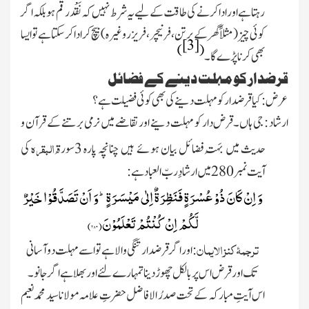
رہتاہے اور ادا کرنے کی طاقت کے لیےیہ شرط نہیں کہ نَقْد رقم ہو بلکہ اگر
کوئی چیز
(مثلاً گھر کے برتن، فرنیچر، فریزر وغیرہ)
بیچ کرادا کرسکتا ہے تو ایسا
[3]
)
(
بھی کرنا پڑے گا۔
قرضدار کو مہلت دینے کے فضائل
عرض :
کیاقرضدار کو مہلت دینے کی بھی کوئی فضیلت ہے ؟
ارشاد :
جی ہاں۔قرض دار کو مہلت دینے اور تقاضے میں نرمی برتنے کے قرآن و
البقرہ
حدیث میں بَہُت فضائل بیان ہوئے ہیں چنانچہ پارہ 3سورۃُ
کی
آیت نمبر 280میں ارشادِ ربّ العباد ہے :
وَ اِنْ كَانَ ذُوْ عُسْرَةٍ فَنَظِرَةٌ اِلٰى مَیْسَرَةٍؕ-وَ اَنْ تَصَدَّقُوْا خَیْرٌ
لَّكُمْ اِنْ كُنْتُمْ تَعْلَمُوْنَ(
۲۸۰
)
ترجمۂ کنز الایمان
:
اور اگر قرضدار تنگی والا ہے تو اسے مہلت دو آسانی
تک اور قرض اس پر بالکل چھوڑ دینا تمہارے لئے اور بھلاہے اگر جانو ۔
اس
آیتِ مبارکہ کے تحت صدرُ الافاضل حضرتِ علامہ مولانا سید محمد نعیم