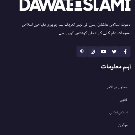
دعوت اسلامی عاشقان رسول کی دینی تحریک ہے جو پوری دنیا میں اسلامی
تعلیمات عام کرنے کی عملی کوششیں کررہی ہے
اہم معلومات
سماجی اور فلاحی
کتابیں
اسلامی ایونٹس
میگزین