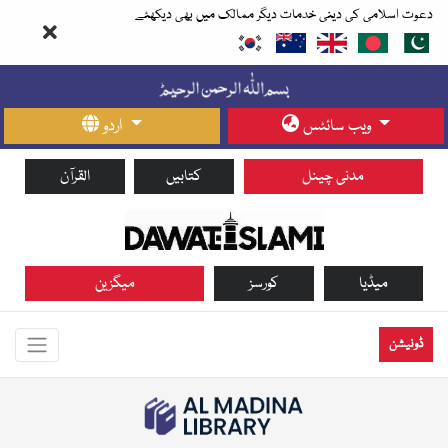
دعوت اسلامی کی دینی خدمات دیگر ممالک میں بھی دیکھئے
ویب سائٹس
اردو
مدنی چینل
کتابیں
القرآن
میڈیا
کورسز
میگزین
ڈونیشن