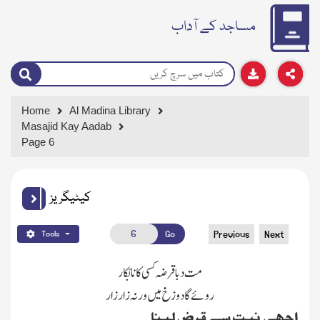
مساجد کے آداب
Home
Al Madina Library
Masajid Kay Aadab
Page 6
کیٹیگریز
Go
Previous
Next
Tools
مت دبا قرضہ کسی کا نابَکار
روئے گا دوزخ میں ورنہ زار زار
اچھی نیت سےقرض لینا