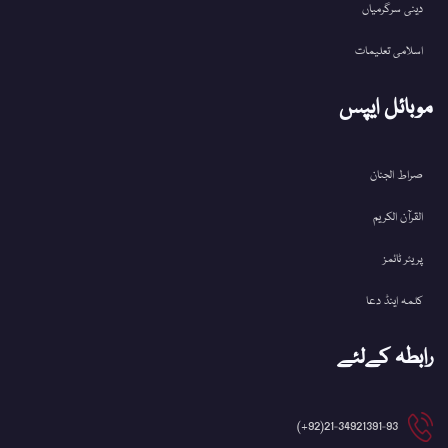
دینی سرگرمیاں
اسلامی تعلیمات
موبائل ایپس
صراط الجنان
القرآن الکریم
پریئر ٹائمز
کلمہ اینڈ دعا
رابطہ کےلئے
21-34921391-93(92+)