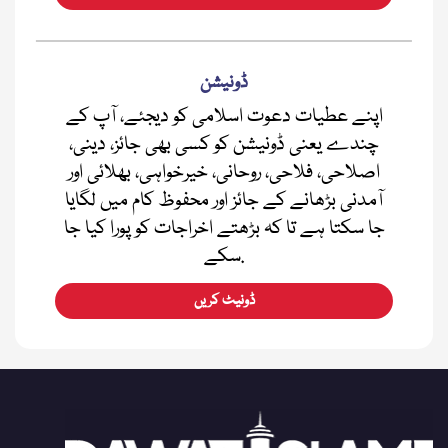
ڈونیشن
اپنے عطیات دعوت اسلامی کو دیجئے، آپ کے
چندے یعنی ڈونیشن کو کسی بھی جائز، دینی،
اصلاحی، فلاحی، روحانی، خیرخواہی، بھلائی اور
آمدنی بڑھانے کے جائز اور محفوظ کام میں لگایا
جا سکتا ہے تا کہ بڑھتے اخراجات کو پورا کیا جا
سکے.
ڈونیٹ کریں