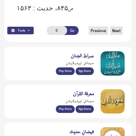
ص
۸۴۵
، حدیث :
۱۵۶۳
Go
Previous
Next
Tools
صراط الجنان
موبائل ایپلیکیشن
Play Store
App Store
معرفۃ القرآن
موبائل ایپلیکیشن
Play Store
App Store
فیضانِ حدیث