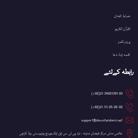
صراط الجنان
القرآن الکریم
پریئر ٹائمز
کلمہ اینڈ دعا
رابطہ کےلئے
21-34921391-93(92+)
21-111-25-26-92(92+)
support@dawateislami.net
عالمی مدنی مرکز فیضان مدینہ ، نزد پی ٹی سی ایل ایکسچینج یونیورسٹی روڈ کراچی