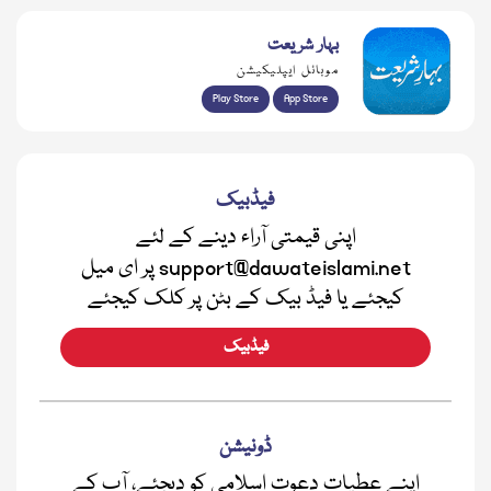
بہار شریعت
موبائل ایپلیکیشن
Play Store
App Store
فیڈبیک
اپنی قیمتی آراء دینے کے لئے
support@dawateislami.net پر ای میل
کیجئے یا فیڈ بیک کے بٹن پر کلک کیجئے
فیڈبیک
ڈونیشن
اپنے عطیات دعوت اسلامی کو دیجئے، آپ کے