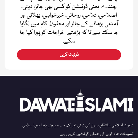
چندے یعنی ڈونیشن کو کسی بھی جائز، دینی،
اصلاحی، فلاحی، روحانی، خیرخواہی، بھلائی اور
آمدنی بڑھانے کے جائز اور محفوظ کام میں لگایا
جا سکتا ہے تا کہ بڑھتے اخراجات کو پورا کیا جا
سکے.
ڈونیٹ کریں
دعوت اسلامی عاشقان رسول کی دینی تحریک ہے جو پوری دنیا میں اسلامی
تعلیمات عام کرنے کی عملی کوششیں کررہی ہے