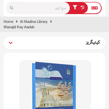
Type 1 or more characters for
Home
Al Madina Library
results.
Masajid Kay Aadab
کیٹیگریز