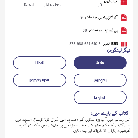
کیٹیگری:
Rasail
,
Muzakra
,
A
آن لائن پڑھیں صفحات:
9
پی ڈی ایف صفحات:
36
ISBN نمبر:
978-969-631-610-7
دیگر لینگوجز:
Hindi
Urdu
Roman Urdu
Bengali
ڈاؤن لوڈ کریں
آڈیو چلائیں
English
کتاب کے بارے میں:
اس رسالے میں آپ پڑھ سکیں گے : مسجِد میں سُوال کرنا کیسا؟، مسجِد میں
سے گزرنے کا حکم، منچ کے بجائے سیڑھیوں پر بیٹھنے میں حکمت، کمرہ
خُوشبو دارکرنے کا طریقہ اور بہت کچھ۔