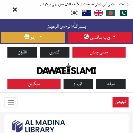
دعوت اسلامی کی دینی خدمات دیگر ممالک میں بھی دیکھئے
ویب سائٹس
اردو
مدنی چینل
کتابیں
القرآن
میڈیا
کورسز
میگزین
ڈونیشن