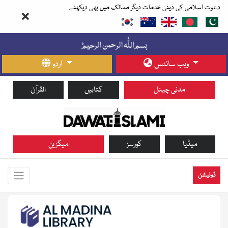
دعوت اسلامی کی دینی خدمات دیگر ممالک میں بھی دیکھئے
ویب سائٹس
اردو
مدنی چینل
کتابیں
القرآن
میڈیا
کورسز
میگزین
ڈونیشن