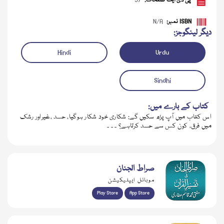
پی ڈی ایف صفحات:
97
ISBN نمبر:
N/A
دیگر لینگوجز:
Hindi
Urdu
Sindhi
کتاب کے بارے میں:
اس کتاب میں آپ پڑھ سکیں گے: شکاری خود شکار ہوگیا، حسد ،غیراور رشک
میں فرق، کون کس سے حسد کرتاہے؟ ۔ ۔ ۔
ڈاؤن لوڈ کریں
صراط الجنان
موبائل ایپلیکیشن
Play Store
App Store