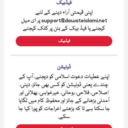
فیڈبیک
اپنی قیمتی آراء دینے کے لئے
support@dawateislami.net پر ای میل
کیجئے یا فیڈ بیک کے بٹن پر کلک کیجئے
فیڈبیک
ڈونیشن
اپنے عطیات دعوت اسلامی کو دیجئے، آپ کے
چندے یعنی ڈونیشن کو کسی بھی جائز، دینی،
اصلاحی، فلاحی، روحانی، خیرخواہی، بھلائی اور
آمدنی بڑھانے کے جائز اور محفوظ کام میں لگایا
جا سکتا ہے تا کہ بڑھتے اخراجات کو پورا کیا جا
سکے.