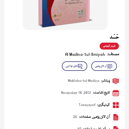
حَسَد
شیئر کیجئے
مصنف:
Al Madina-tul-Ilmiyah
پبلشر:
Maktaba-tul-Madina
تاریخ اشاعت:
November 10 ,2012
کیٹیگری:
Tasawwuf
آن لائن پڑھیں صفحات:
26