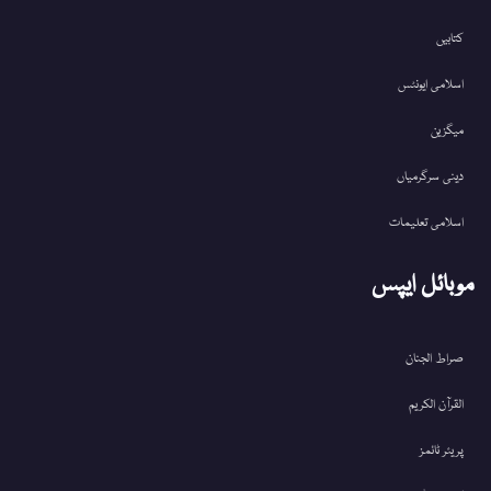
کتابیں
اسلامی ایونٹس
میگزین
دینی سرگرمیاں
اسلامی تعلیمات
موبائل ایپس
صراط الجنان
القرآن الکریم
پریئر ٹائمز