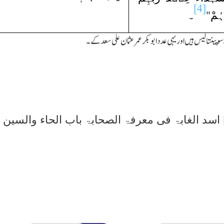
[4]
ہُمْ
"
۔
 پینتالیس ہیں اور یہی عدد ابوبکر عمر عثمان علی سعد کے۔
اسد الغابۃ فی معرفۃ الصحابۃ باب الحاء والسی