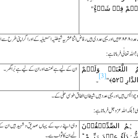
نْہُمْ فِیۡ شَیۡءٍؕ
"
 عدد
۲۸ ۲۸
ہیں اور یہی عددی ہیں رفاض اثنا عشریہ شیطنیہ اسمعیلیہ کے اور اگر اپنی طرح سے اسم
 الله تعالٰی فرماتا ہے:
ُ اللَّعْنَۃُ وَلَہُمْ
ان کے لیے ہے لعنت اور ان کے لیے ہے بُرا گھر۔
[3]
دَّارِ ﴿
۵۲
﴾
"
۔
چوالیس ہیں اور یہی عدد ہیں شیطان الطاق طوسی حلی کے۔
ی! بلکہ الله عزوجل فرماتا ہے:
َ ہُمُ الصِّدِّیۡقُوۡنَ
وہی اپنے رب کے یہاں صدیق و شہید ہیں ان ک
لیے ان کا ثواب ہے۔
ہَدَآءُ عِنۡدَ رَبِّہِمْ ؕ