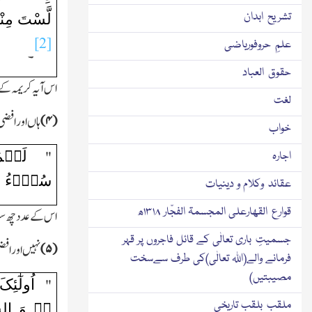
لَّسْتَ مِ
تشریح ابدان
[2]
علمِ حروفوریاضی
۔
حقوق العباد
اس آیہ کریمہ کے
لغت
(
۴)
ہاں او رافضی !
خواب
لَہُم
"
اجارہ
سُوۡٓءُ ال
عقائد وکلام و دینیات
قوارع القھارعلی المجسمۃ الفجّار ۱۳۱۸ھ
اس کے عدد چھ سو 
جسمیتِ باری تعالٰی کے قائل فاجروں پر قہر
(
۵)
نہیں او رافض
فرمانے والے(اﷲ تعالٰی)کی طرف سےسخت
مصیبتیں)
اُولٰٓئِک
"
ملقب بلقب تاریخی
٭ۖ وَ الشُّ