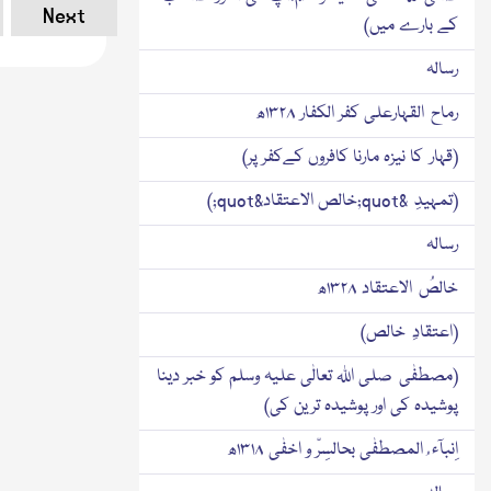
Next
کے بارے میں)
رسالہ
رماح القہارعلی کفر الکفار ۱۳۲۸ھ
(قہار کا نیزہ مارنا کافروں کےکفر پر)
(تمہیدِ &quot;خالص الاعتقاد&quot;)
رسالہ
خالصُ الاعتقاد ۱۳۲۸ھ
(اعتقادِ خالص)
(مصطفٰی صلی اﷲ تعالٰی علیہ وسلم کو خبر دینا
پوشیدہ کی اور پوشیدہ ترین کی)
اِنبآء ُ المصطفٰی بحالسِرّ و اخفٰی ۱۳۱۸ھ