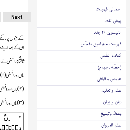
اجمالی فہرست
Next
پیش لفظ
انتیسویں ۲۹ جلد
کے بیٹوں پر رکھے۔
فہرست مضامین مفصّل
ان کے بعد اپنے ص
کتاب الشّتی
ثالثًا:
رافضی نے عدد
(حصّہ ٔ چہارم)
ہاں او رافضی
(
۱)
عروض و قوافی
(
۲)
ہاں او ر افضی
علم و تعلیم
زبان و بیان
(
۳)
ہاں او رافضی
وعظ و تبلیغ
اِنَّ
"
علم الحیوان
دِیۡنَہُم