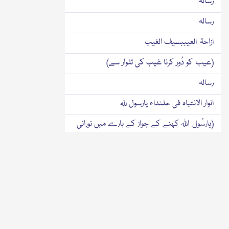
رسالہ
رسالہ
ازاحۃ العیببسیف الغیب
(عیب کو دُور کرنا غیب کی تلوار سے)
رسالہ
انوار الانتباہ فی حلنداء یارسول ﷲ
(یارسُول اﷲ کہنے کے جواز کے بارے میں نورانی
تنبیہیں)
رسالہ
اسماع الاربعینفی شفاعۃ سیدالمحبوبین
(محبوبوں کے سردار کی شفاعت کے بارے میں
چالیس۴۰ حدیثیں سنانا)