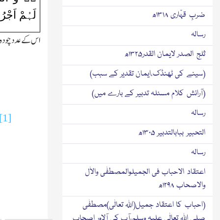
لَہُمْ اَجْرُ
ضربِ قہّاری ۱۳۱۸ھ
رسالہ
اس کے عدد چودہ سو
ثلج الصدر لایمان القدر۱۳۲۵ھ
(سینے کی ٹھنڈک،ایمان تقدیر کے سبب)
(آرائش کلام مسئلہ تدبیر کے بارے میں)
رسالہ
[1]
التحبیر ببابالتدبیر ۱۳۰۵ھ
رسالہ
اعتقاد الاحباب فی الجمیلوالمصطفٰی والاٰل
والاصحاب ۱۲۹۸ھ
(احباب کا اعتقاد جمیل(اﷲ تعالٰی)مصطفٰی
صلی اﷲ تعالٰی علیہ وسلم،آپ کی آلاور اصحاب