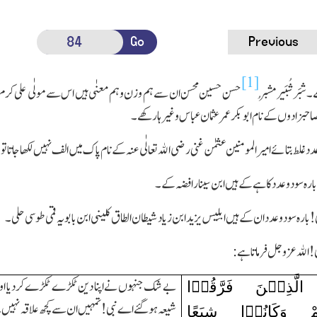
Go
Previous
[1]
شبَر شُبَیر مُشبر
حسن حسین محسن ان سے ہم وزن و ہم معنٰی ہیں اس سے مولٰی علی کرم الله ت
احبزادوں کے نام ابوبکر عمر عثمان عباس وغیرہا رکھے۔
 غلط بتائے امیر المومنین عثمٰن غنی رضی الله تعالٰی عنہ کے نام پاك میں الف نہیں لکھا جاتا تو 
بارہ سو دو عدد کا ہے کے ہیں ابن سینا رافضہ کے۔
! بارہ سو دو عدد ان کے ہیں ابلِیس یزید ابن زیاد شیطان الطاق کلینی ابن بابویہ قمی طوسی حلی۔
 ! الله عزوجل فرماتا ہے:
 الَّذِیۡنَ فَرَّقُوۡا
بے شك جنہوں نے اپنا دین ٹکڑے ٹکڑے کردیا او
شیعہ ہو گئے اے نبی ! تمہیں ان سے کچھ علاقہ نہیں
ْ وَکَانُوۡا شِیَعًا