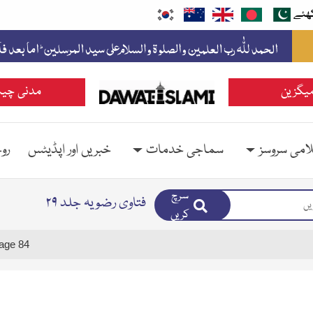
ھئے
یگزین
مدنی چین
امی سروسز
سماجی خدمات
خبریں اور اپڈیٹس
رو
سرچ
فتاوی رضویہ جلد ۲۹
کریں
age 84