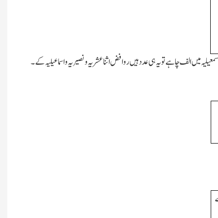
عیلیہ میں الف چاہے تو یہ ہی عدد ہیں روافض اثنا عشریہ و نصیریہ و اسماعیلیہ کے۔
ے