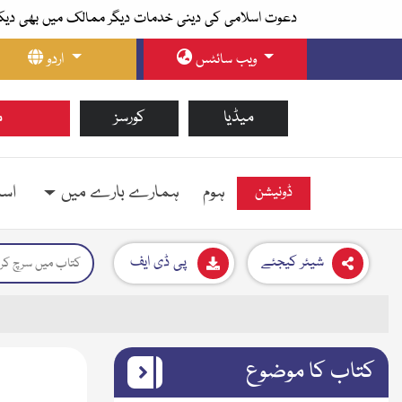
دعوت اسلامی کی دینی خدمات دیگر ممالک میں بھی دیک
ویب سائٹس
اردو
میڈیا
کورسز
م
ہوم
ہمارے بارے میں
اسل
ڈونیشن
شیئر کیجئے
پی ڈی ایف
کتاب کا موضوع