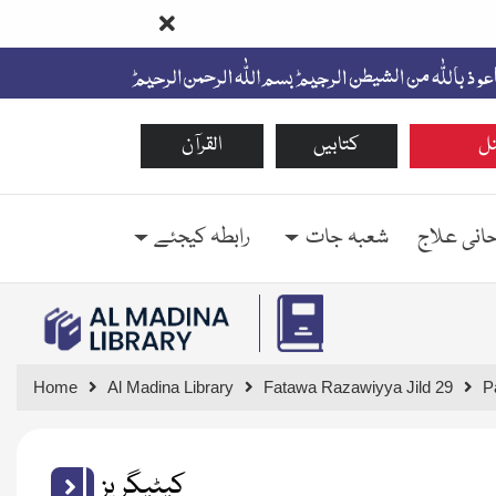
ل
کتابیں
القرآن
حانی علاج
شعبہ جات
رابطہ کیجئے
Home
Al Madina Library
Fatawa Razawiyya Jild 29
P
کیٹیگریز