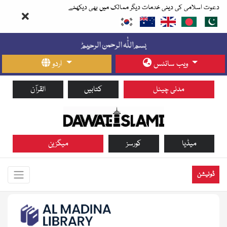
دعوت اسلامی کی دینی خدمات دیگر ممالک میں بھی دیکھئے
ویب سائٹس
اردو
مدنی چینل
کتابیں
القرآن
میڈیا
کورسز
میگزین
ڈونیشن