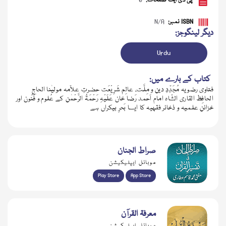
پی ڈی ایف صفحات:
0
ISBN نمبر:
N/A
دیگر لینگوجز:
Urdu
کتاب کے بارے میں:
فتاوی رضویہ مُجَدِّدِ دین و مِلَّت، عالِم شَرِیْعَت حضرتِ علاّمہ مولیٰنا الحاج
الحافِظ القاری الشّاہ امام اَحمد رَضا خان عَلَیْہِ رَحْمَۃُ الرَّحْمٰن کے عُلوم و فُنُون اور
خزائن علمیہ و ذخائر فقہیہ کا ایسا بَحرِ بیکراں ہے
ڈاؤن لوڈ کریں
صراط الجنان
موبائل ایپلیکیشن
Play Store
App Store
معرفۃ القرآن
موبائل ایپلیکیشن