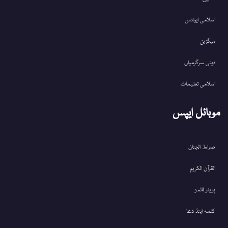
اسلامی ایونٹس
میگزین
دینی سرگرمیاں
اسلامی تعلیمات
موبائل ایپس
صراط الجنان
القرآن الکریم
پریئر ٹائمز
کلمہ اینڈ دعا