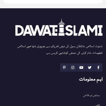
دعوت اسلامی عاشقان رسول کی دینی تحریک ہے جو پوری دنیا میں اسلامی
تعلیمات عام کرنے کی عملی کوششیں کررہی ہے
اہم معلومات
سماجی اور فلاحی
کتابیں