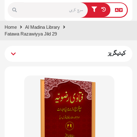
Type 1 or more characters for
Home
Al Madina Library
results.
Fatawa Razawiyya Jild 29
کیٹیگریز