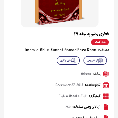
فتاوی رضویہ جلد ۲۹
شیئر کیجئے
مصنف:
Imam-e-Ahl-e-Sunnat Ahmad Raza Khan
پبلشر:
Others
تاریخ اشاعت:
December 27 ,2013
کیٹیگری:
Fiqh-o-Usool-e-Fiqh
آن لائن پڑھیں صفحات:
750