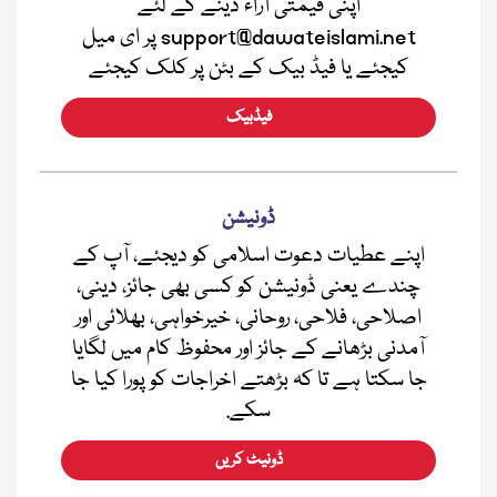
اپنی قیمتی آراء دینے کے لئے
support@dawateislami.net پر ای میل
کیجئے یا فیڈ بیک کے بٹن پر کلک کیجئے
فیڈبیک
ڈونیشن
اپنے عطیات دعوت اسلامی کو دیجئے، آپ کے
چندے یعنی ڈونیشن کو کسی بھی جائز، دینی،
اصلاحی، فلاحی، روحانی، خیرخواہی، بھلائی اور
آمدنی بڑھانے کے جائز اور محفوظ کام میں لگایا
جا سکتا ہے تا کہ بڑھتے اخراجات کو پورا کیا جا
سکے.
ڈونیٹ کریں