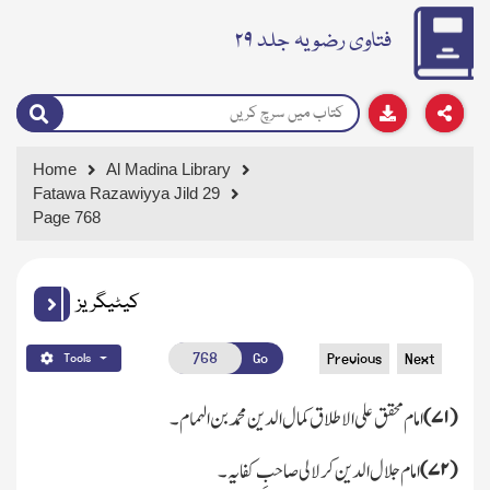
فتاوی رضویہ جلد ۲۹
Home
Al Madina Library
Fatawa Razawiyya Jild 29
Page 768
کیٹیگریز
Go
Previous
Next
Tools
(
۷۱)
امام محقق علی الاطلاق کمال الدین محمد بن الہمام۔
(
۷۲)
امام جلال الدین کرلالی صاحبِ کفایہ۔