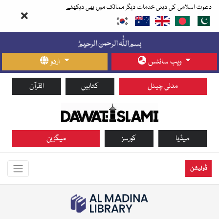
دعوت اسلامی کی دینی خدمات دیگر ممالک میں بھی دیکھئے
ویب سائٹس
اردو
مدنی چینل
کتابیں
القرآن
میڈیا
کورسز
میگزین
ڈونیشن