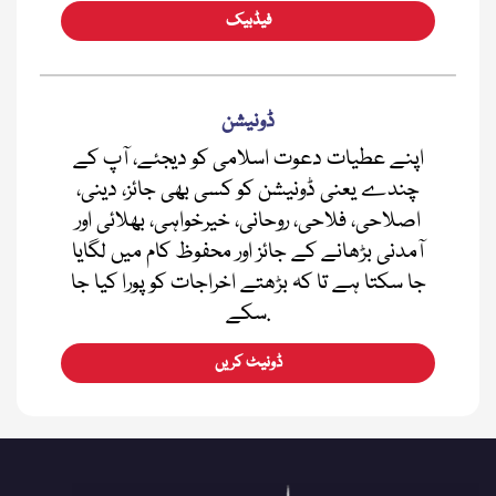
فیڈبیک
ڈونیشن
اپنے عطیات دعوت اسلامی کو دیجئے، آپ کے
چندے یعنی ڈونیشن کو کسی بھی جائز، دینی،
اصلاحی، فلاحی، روحانی، خیرخواہی، بھلائی اور
آمدنی بڑھانے کے جائز اور محفوظ کام میں لگایا
جا سکتا ہے تا کہ بڑھتے اخراجات کو پورا کیا جا
سکے.
ڈونیٹ کریں