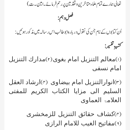
تعالٰی ہمارے تمام علماء متاخرین و تقدمین پر رحم فرمائے۔امین۔ت)
فصل دہم:
اُن کتابوں کے نام جن کی نقول دربارہ ابوطالب اس رسالہ میں مذکور ہوئیں:
کتبِ تفسیر:
معالم التنزیل امام بغوی
مدارك التنزیل
۲)
(
۱)
(
امام نسفی
انوارالتنزیل امام بیضاوی
ارشاد العقل
۴)
(
۳)
(
السلیم الی مزایا الکتاب الکریم للمفتی
العلامۃ العماوی
کشاف حقائق التنزیل للزمخشری
۴)
(
مفاتیح الغیب للامام الرازی
۶)
(