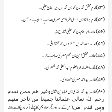
(
۷۳)
امام محقق محمد بن محمد بن محمد ابن امیر الحاج حلبی۔
(
۷۴)
امام ابراہیم بن موسٰی طرابلسی مصری صاحبِ مواہب الرحمن۔
(
۷۵)
علامہ ابراہیم بن محمد حلبی شارح منیہ
(
۷۶)
علامہ سعد الدین مسعود بن عمر تفتازانی۔
(
۷۷)
علامہ محقق زین بن نجیم مصری صاحبِ بحر۔
(
۷۸)
ملك العلماء بحر العلوم عبدالعلی محمد لکھنوی۔
(
۷۹)
علامہ سید احمد مصری طحطاوی۔
وغیر ھم ممن تقدم
(
۸۰)
علامہ سید محمد افندی ابن عبابدین شامی
رحم اﷲ تعالٰی علمائنا جمیعا من تاخر منھم
ومن قدم اٰمن
(اس کے علاوہ دیگر علماء جن کا پہلے ذکر ہوچکا ہے،اﷲ