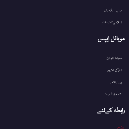
دینی سرگرمیاں
اسلامی تعلیمات
موبائل ایپس
صراط الجنان
القرآن الکریم
پریئر ٹائمز
کلمہ اینڈ دعا
رابطہ کےلئے