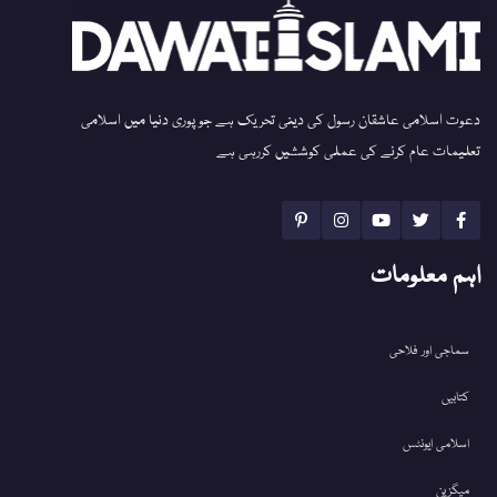
دعوت اسلامی عاشقان رسول کی دینی تحریک ہے جو پوری دنیا میں اسلامی
تعلیمات عام کرنے کی عملی کوششیں کررہی ہے
اہم معلومات
سماجی اور فلاحی
کتابیں
اسلامی ایونٹس
میگزین