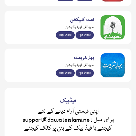
نعت کلیکشن
موبائل ایپلیکیشن
Play Store
App Store
بہار شریعت
موبائل ایپلیکیشن
Play Store
App Store
فیڈبیک
اپنی قیمتی آراء دینے کے لئے
support@dawateislami.net پر ای میل
کیجئے یا فیڈ بیک کے بٹن پر کلک کیجئے