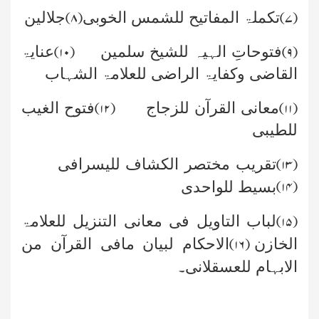
تکملۃ المفاتیح للشمس الخوبی
جلالین
۸)
(
۷)
(
فتوحاتِ الہیہ للشیخ سلمین
عنایۃ
۱۰)
(
۹)
(
القاضی وکفایۃ الراضی للعلامۃ الشہاب
معانی القرآن للزجاج
فتوح الغیب
۱۲)
(
۱۱)
(
للطیبی
تقریب مختصر الکشاف للیسرافی
۱۳)
(
۱۴)
(
بسیط للواحدی
لباب التاویل فی معانی التنزیل للعلامۃ
۱۵)
(
الخازن
الاحکام لبیان مافی القرآن من
۱۶)
(
الابہام للعسقلانی
۔