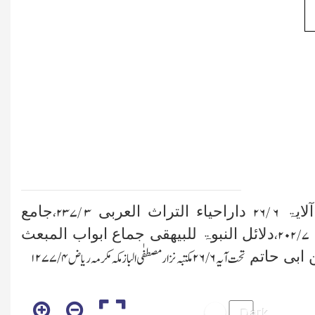
آلایۃ
داراحیاء التراث العربی
جامع
۳ /۲۳۷،
۶ /۲۶
دلائل النبوۃ للبیھقی جماع ابواب المبعث
۷ /۲۰۲،
 ابی حاتم
تحت آیہ
۶/ ۲۶
مکتبہ نزار مصطفٰی البازمکہ مکرمہ ریاض
۴ /۱۲۷۷