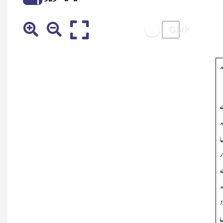
ﷲ
ے
ﷲ
ی
ر
ے
ﷲ
د
ں