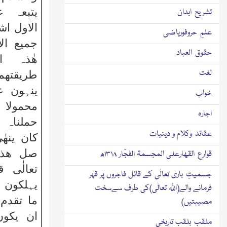
یتبعہ ع
تشریح ابدان
الاول اش
علمِ حروفوریاضی
جمیع ال
حقوق العباد
ھٰذہ ا
لغت
طریقتھم
ینہون ع
خواب
محمولا 
اجارہ
حملناہ 
عقائد وکلام و دینیات
کان ینھٰ
صل ھذا 
قوارع القھارعلی المجسمۃ الفجّار ۱۳۱۸ھ
تعالٰی 
جسمیتِ باری تعالٰی کے قائل فاجروں پر قہر
یہلکون ا
فرمانے والے(اﷲ تعالٰی)کی طرف سےسخت
ما تقدم 
مصیبتیں)
ان یکون
ملقب بلقب تاریخی