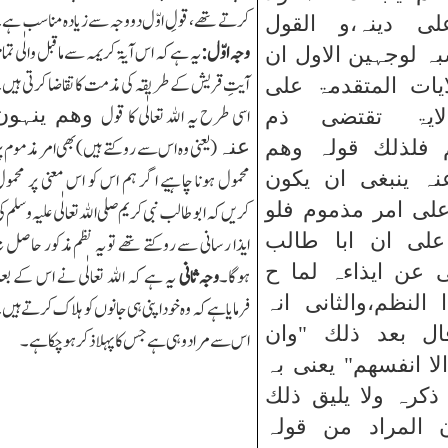
کرتے تھے، قولِ اوّل دو وجہ سےزیادہ مناسب ہے
لی دینہ،و القول
وجہ اوّل:
یہ ہے کہ اس آیۃ کریمہ سے ماقبل والٰی تما
بہ لوجہین الاول ان
آیتِ قریش کے طریقہ کی مذمت کا تقاضا کرتی ہیں
ایات المتقدمۃ علی
وھم ینہون
اسی طرح یہ اﷲ تعالٰی کا قول
لایۃ تقتضی ذم
عنہ
(یعنی وہ اس سے روکتے ہیں)بھی امر مذموم پ
 فلذلك قولہ وھم
نہ ینبغی ان یکون
محمول ہونا چاہیے اگر ہم اس کو اس معنی پر محمو
علی امر مذموم فلو
کریں کہ ابو طالب نبی کریم صلی اﷲ تعالٰی علیہ وسلم ک
علی ان ابا طالب
ایذا رسانی سے روکتے تھے تو یہ نظم مذکور حاصل ن
ی عن ایذاءہ لما ح
ہوگا۔
وجہ ثانی
یہ ہے کہ اﷲ تعالٰی نے اس کے بع
النظم،والثانی انہ
فرمایا ہے کہ وہ خود اپنی ہی جانوں کو ہلاك کرتے ہیں
قال بعد ذلك "وان
اس سے مراد وہی ہے جس کا پہلا ذکر ہوچکا ہے۔
لا انفسھم" یعنی بہ
ذکرہ ولا یلیق ذلك
 المراد من قولہ