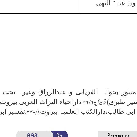
ون عنہ" النھی
منثور بحوالہ الفریابی و عبدالرزاق وغیرہ تحت 
سیر طبری)
داراحیاء التراث العربی بیروت
تحت آیۃ
۶ /۲۶
ابی طالب،دارالکتب العلمیہ بیروت
تفسیر ابن
۲ /۳۴۰،
Go
Previous