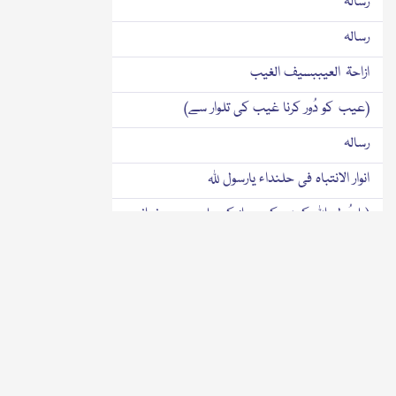
رسالہ
رسالہ
ازاحۃ العیببسیف الغیب
(عیب کو دُور کرنا غیب کی تلوار سے)
رسالہ
انوار الانتباہ فی حلنداء یارسول ﷲ
(یارسُول اﷲ کہنے کے جواز کے بارے میں نورانی
تنبیہیں)
رسالہ
اسماع الاربعینفی شفاعۃ سیدالمحبوبین
(محبوبوں کے سردار کی شفاعت کے بارے میں
چالیس۴۰ حدیثیں سنانا)