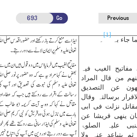
Go
Previous
[1]
ما جاء بہ
۔
ایذا سے منع کرتے باز رکھتے اور حضور اقدس صلی ا
تعالٰی علیہ وسلم پر ایمان لانے سے دور رہتے۔
مفاتیح الغیب میں فرمایا اس میں دو قول ہیں ان میں س
مفاتیح الغیب فیہ
بعض نے کہا مراد یہ ہے کہ وہ حضور پرنور صلی ا
نھم من قال المراد
تعالٰی علیہ وسلم کی نبوت کی تصدیق اور آپ ک
ھون عن التصدیق
رسالت کے اقرار سے روکتے ہیں جب کہ عطاء او
لاقرار برسالتہ وقال
مقاتل نے کہا کہ وہ یہ آیت کریمہ ابو طالب ک
قاتل نزلت فی ابی
بارے میں نازل ہوئی وہ قریش کو نبی کریم صلی ا
ن ینھی قریشا عن
تعالٰی علیہ وسلم کی ایذا رسانی سے روکتے تھے پھر خو
لنبی علیہ الصلوۃ
آپ سے دور رہتے اور دین میں آپ کی اتباع نہی
ثم یتباعد عنہ ولا