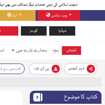
دعوت اسلامی کی دینی خدمات دیگر ممالک میں بھی دیک
ویب سائٹس
اردو
میڈیا
کورسز
م
ہوم
ہمارے بارے میں
اسل
ڈونیشن
شیئر کیجئے
پی ڈی ایف
کتاب کا موضوع