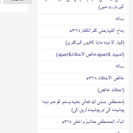
کے بارے میں)
رسالہ
رماح القہارعلی کفر الکفار ۱۳۲۸ھ
(قہار کا نیزہ مارنا کافروں کےکفر پر)
(تمہیدِ &quot;خالص الاعتقاد&quot;)
رسالہ
خالصُ الاعتقاد ۱۳۲۸ھ
(اعتقادِ خالص)
(مصطفٰی صلی اﷲ تعالٰی علیہ وسلم کو خبر دینا
پوشیدہ کی اور پوشیدہ ترین کی)
اِنبآء ُ المصطفٰی بحالسِرّ و اخفٰی ۱۳۱۸ھ