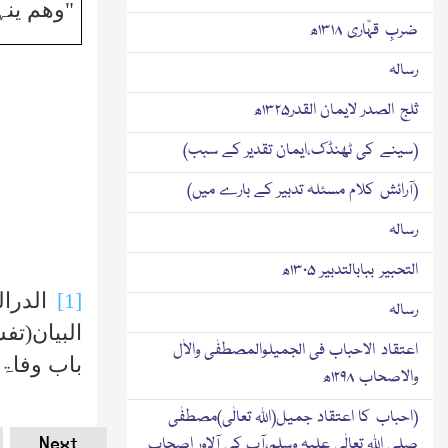
"وھم ینہ
ضربِ قہّاری ۱۳۱۸ھ
رسالہ
ثلج الصدر لایمان القدر۱۳۲۵ھ
(سینے کی ٹھنڈک،ایمان تقدیر کے سبب)
(آرائش کلام مسئلہ تدبیر کے بارے میں)
رسالہ
التحبیر ببابالتدبیر ۱۳۰۵ھ
[1]
الدرال
رسالہ
البیان(تف
اعتقاد الاحباب فی الجمیلوالمصطفٰی والاٰل
باب وفاۃ 
والاصحاب ۱۲۹۸ھ
(احباب کا اعتقاد جمیل(اﷲ تعالٰی)مصطفٰی
Next
صلی اﷲ تعالٰی علیہ وسلم،آپ کی آلاور اصحاب