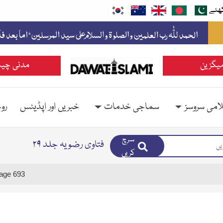
ھئے
یگزین
مدنی چین
امی سروسز
سماجی خدمات
خبریں اور اپڈیٹس
رو
سرچ
فتاوی رضویہ جلد ۲۹
کریں
age 693