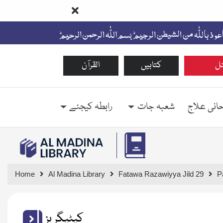
ل
کتابیں
القرآن
حانی علاج
شعبہ جات
رابطہ کیجئے
Home
Al Madina Library
Fatawa Razawiyya Jild 29
P
کیٹیگریز