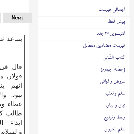
اجمالی فہرست
Next
پیش لفظ
انتیسویں ۲۹ جلد
یتباعد ع
فہرست مضامین مفصّل
کتاب الشّتی
قال فی 
(حصّہ ٔ چہارم)
قولان م
عروض و قوافی
انھم ین
علم و تعلیم
نبوتہ وا
عطاء وم
زبان و بیان
طالب کا
وعظ و تبلیغ
ایذاء ا
علم الحیوان
والسلام 