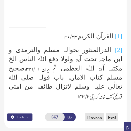
[1]
القرآن الکریم
۳۳ /۴۰
[2]
الدرالمنثور بحوالہ مسلم والترمذی و
ابن ماجہ تحت آیۃ ولولا دفع اﷲ الناس الخ
مکتبہ آیۃ اﷲ العظمی
صحیح
قم ایران
۱ /۳۲۱،
مسلم کتاب الامارۃ باب قولہ صلی اﷲ
تعالٰی علیہ وسلم لاتزال طائفۃ من امتی
قدیمی کتب خانہ کراچی
۲ /۱۴۳
Go
Previous
Next
Tools