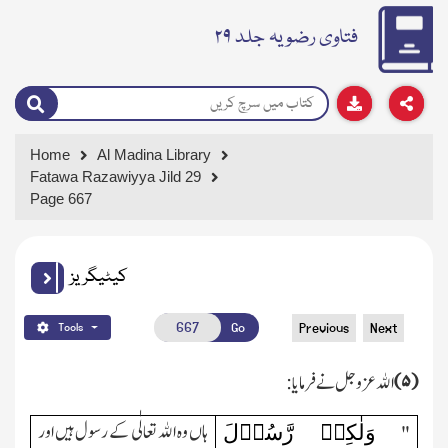
فتاوی رضویہ جلد ۲۹
Home
Al Madina Library
Fatawa Razawiyya Jild 29
Page 667
کیٹیگریز
Go
Previous
Next
Tools
(
۵)
اﷲ عزوجل نے فرمایا:
وَلٰکِنۡ رَّسُوۡلَ
ہاں وہ اﷲ تعالٰی کے رسول ہیں اور
"