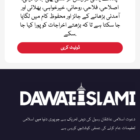
اصلاحی، فلاحی، روحانی، خیرخواہی، بھلائی اور
آمدنی بڑھانے کے جائز اور محفوظ کام میں لگایا
جا سکتا ہے تا کہ بڑھتے اخراجات کو پورا کیا جا
سکے.
ڈونیٹ کریں
دعوت اسلامی عاشقان رسول کی دینی تحریک ہے جو پوری دنیا میں اسلامی
تعلیمات عام کرنے کی عملی کوششیں کررہی ہے