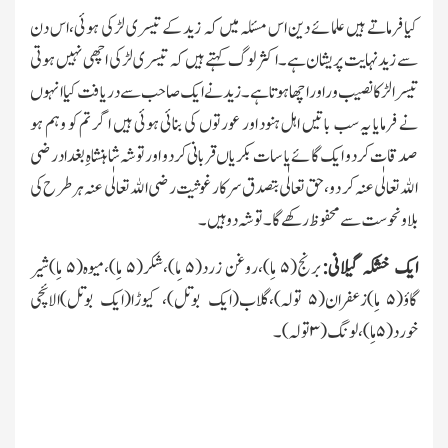
کیا فرماتے ہیں علمائے دین اس مسئلہ میں کہ زید کے تیسری لڑکی ہوئی،اس دن
سے زید نہایت پریشان ہے۔اکثر لوگ کہتے ہیں کہ تیسری لڑکی اچھی نہیں ہوتی
تیسرا لڑکا نصیب ور اور اچھا ہوتا ہے۔زید نے ایك صاحب سے دریافت کیا انہوں
نے فرمایا یہ سب باتیں اہل ہنود اور عورتوں کی بنائی ہوئی ہیں اگر تم کو وہم ہو
صدقات کردو ایك گائے یا سات بکریاں قربانی کردو اور توشہ شاہنشاہِ بغداد رضی
اﷲ تعالٰی عنہ کر دو،حق تعالٰی بتصدق سرکار غوثیت رضی اﷲ تعالٰی عنہ ہر طرح کی
بلاو نحوست سے محفوظ رکھے گا۔توشہ دو ہیں۔
ایك خشکہ گیلانی:
برنج(
۵
ماِ)،روغن زرد(
۵
مِا)،شکر(
۵
ماِ)،میوہ(
۵
ماِ)شیر
گاؤ(
۵
ماِ)زعفران(
۵
تولہ)،گلاب(ایك بوتل)، کیوڑا(ایك بوتل)الائچی
خورد(
۵
ماِ)،لونگ(
۳
تولہ)۔