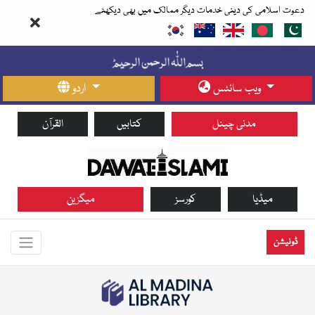
دعوت اسلامی کی دینی خدمات دیگر ممالک میں بھی دیکھئے
ویب سائٹس
اردو
مدنی چینل
کتابیں
القرآن
میڈیا
کورسز
میگزین
ڈونیشن