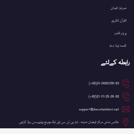
صراط الجنان
القرآن الکریم
پریئر ٹائمز
کلمہ اینڈ دعا
رابطہ کےلئے
21-34921391-93(92+)
21-111-25-26-92(92+)
support@dawateislami.net
عالمی مدنی مرکز فیضان مدینہ ، نزد پی ٹی سی ایل ایکسچینج یونیورسٹی روڈ کراچی