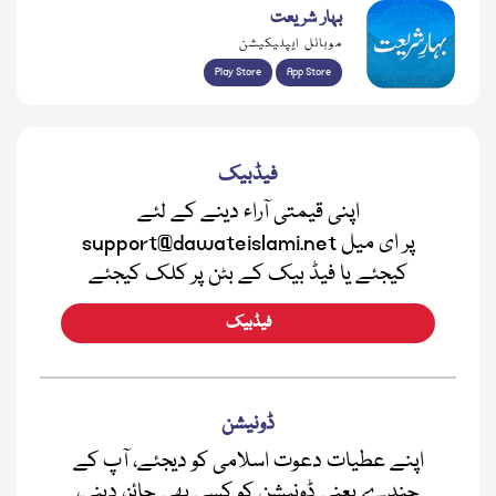
بہار شریعت
موبائل ایپلیکیشن
Play Store
App Store
فیڈبیک
اپنی قیمتی آراء دینے کے لئے
support@dawateislami.net پر ای میل
کیجئے یا فیڈ بیک کے بٹن پر کلک کیجئے
فیڈبیک
ڈونیشن
اپنے عطیات دعوت اسلامی کو دیجئے، آپ کے
چندے یعنی ڈونیشن کو کسی بھی جائز، دینی،