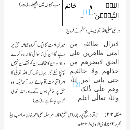
سب نبیوں میں پچھلے۔(ت)
اللہِ وَ خَاتَمَ
[1]
النَّبِیّٖنَ ؕ
"
۔
اور نبی صلی اﷲ تعالٰی علیہ وسلم نے فرمایا:
لاتزال طائفۃ من
میری اُمت کا ایك گروہ ہمیشہ حق پر
امتی ظاھرین علی
رہے گا،ان کی رُسوائی کا ارادہ کرنے
الحق لایضرھم من
والا اور ان کا مخالف ان کو نقصان نہیں
خذلھم ولا خالفہم
پہنچا سکے گا۔یہاں تك کہ اﷲ تعالٰی کا
حتی یاتی امر اﷲ
امر(قیامت)آجائے در آنحالیکہ وہ
[2]
وھم علٰی ذٰلک
۔
حق پر قائم ہوں گے۔اور اﷲ تعالٰی
واﷲ تعالٰی اعلم۔
خوب جانتا ہے۔(ت)
مسئلہ
۲۱۲:
ازتھانہ فتح پور چوراسی ضلع اناؤ۔مرسلہ علی احمد خان صاحب ہیڈ
محرر
۲۳
جمادی الاولٰی
۱۳۳۸
ھ