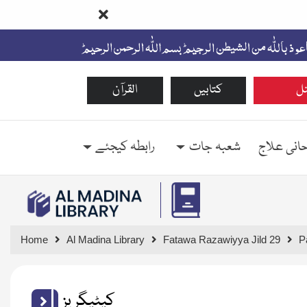
ل
کتابیں
القرآن
حانی علاج
شعبہ جات
رابطہ کیجئے
Home
Al Madina Library
Fatawa Razawiyya Jild 29
P
کیٹیگریز