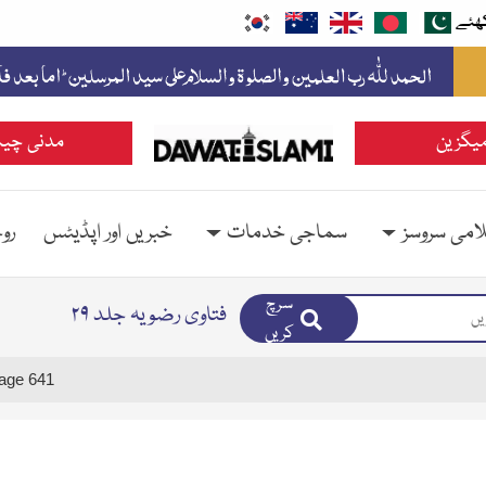
ھئے
یگزین
مدنی چین
امی سروسز
سماجی خدمات
خبریں اور اپڈیٹس
رو
سرچ
فتاوی رضویہ جلد ۲۹
کریں
age 641