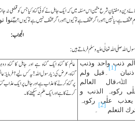
مائے دین و مفتیانِ شرع متین اس مسئلہ میں کہ ایك جاہل نے کوئی گناہ کیا جس کو قطعی نہ جانتا
بیّنوا ت
مختلف ہے،یا نہیں؟ اور اگر مختلف ہے تو کیوں؟ اور اگر مختلف نہیں ہے تو کیوں؟
الجواب:
 اﷲ صلی اﷲ تعالٰی علیہ وسلم فرماتے ہیں:
الم ذنب واحد وذنب
عالم کا گناہ ایك گناہ ہے اور جاہل کا گناہ دوہر
[1]
ذنبان
۔قیل ولم
گناہ،عرض کی:یارسول اﷲ!یہ کس لیے ؟ فرمایا:عال
 اﷲ،قال العالم
پر گناہ کرنے کا عذاب ہے اور جاہل پر ایك عذاب گنا
ٰی رکوبہ الذنب و
کرنے کا ہے اور ایك علم نہ سیکھنے کا۔
یعذب علٰی رکوبہ
[2]
رك التعلم
۔