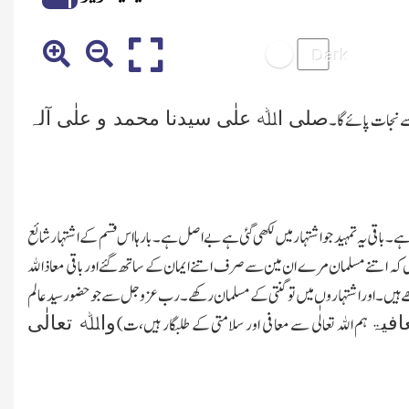
صلی اﷲ علٰی سیدنا محمد و علٰی آلہ
سے نجات پائے گا۔
۔باقی یہ تمہید جو اشتہار میں لکھی گئی ہے بے اصل ہے۔بارہا اس قسم کے اشتہار شائع
ے ہیں کہ اتنے مسلمان مرے ان مین سے صرف اتنے ایمان کے ساتھ گئے اور باقی معاذ اﷲ
ے ہیں۔اور اشتہار وں میں تو گنتی کے مسلمان رکھے۔رب عزوجل سے جوحضور سید عالم
افیۃ
واﷲ تعالٰی
ہم اﷲ تعالٰی سے معافی اور سلامتی کے طلبگار ہیں،ت)