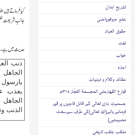
تشریح ابدان
کیا فرماتے ہیں عل
علمِ حروفوریاضی
جانبِ شریعت حکم 
حقوق العباد
لغت
حدیث میں ہے رسول
خواب
ذنب الع
اجارہ
الجاھل 
عقائد وکلام و دینیات
یارسول
یعذب عل
قوارع القھارعلی المجسمۃ الفجّار ۱۳۱۸ھ
الجاھل 
جسمیتِ باری تعالٰی کے قائل فاجروں پر قہر
الذنب وت
فرمانے والے(اﷲ تعالٰی)کی طرف سےسخت
مصیبتیں)
ملقب بلقب تاریخی