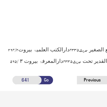
 الصغیر
دارالکتب العلمیۃ بیروت
حدیث
۴۳۳۵
۲ /۲۶۴
لقدیر تحت
دارالمعرفۃ بیروت
۳
حدیث
۴۳۳۵
/۵۶۵
Go
Previous