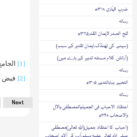
ضربِ قہّاری ۱۳۱۸ھ
رسالہ
ثلج الصدر لایمان القدر۱۳۲۵ھ
(سینے کی ٹھنڈک،ایمان تقدیر کے سبب)
(آرائش کلام مسئلہ تدبیر کے بارے میں)
[1]
الجامع
رسالہ
[2]
فیض ا
التحبیر ببابالتدبیر ۱۳۰۵ھ
رسالہ
Next
اعتقاد الاحباب فی الجمیلوالمصطفٰی والاٰل
والاصحاب ۱۲۹۸ھ
(احباب کا اعتقاد جمیل(اﷲ تعالٰی)مصطفٰی
صلی اﷲ تعالٰی علیہ وسلم،آپ کی آلاور اصحاب