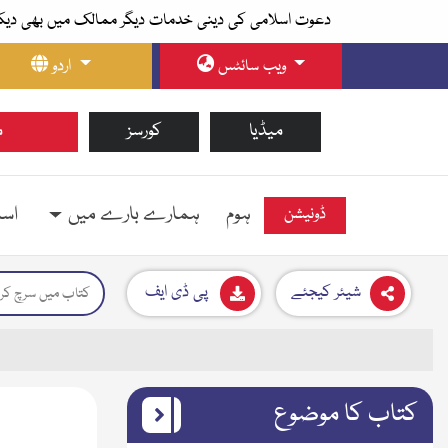
دعوت اسلامی کی دینی خدمات دیگر ممالک میں بھی دیک
ویب سائٹس
اردو
میڈیا
کورسز
م
ہوم
ہمارے بارے میں
اسل
ڈونیشن
شیئر کیجئے
پی ڈی ایف
کتاب کا موضوع