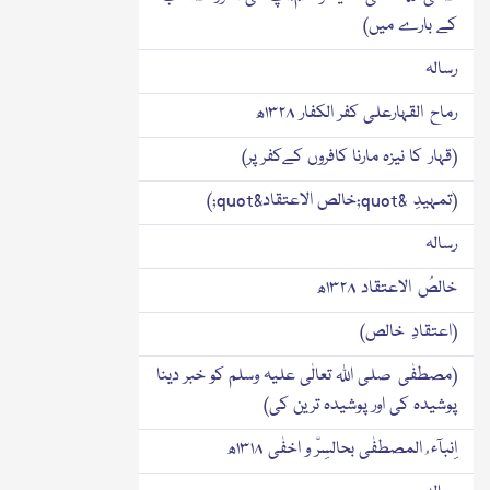
کے بارے میں)
رسالہ
رماح القہارعلی کفر الکفار ۱۳۲۸ھ
(قہار کا نیزہ مارنا کافروں کےکفر پر)
(تمہیدِ &quot;خالص الاعتقاد&quot;)
رسالہ
خالصُ الاعتقاد ۱۳۲۸ھ
(اعتقادِ خالص)
(مصطفٰی صلی اﷲ تعالٰی علیہ وسلم کو خبر دینا
پوشیدہ کی اور پوشیدہ ترین کی)
اِنبآء ُ المصطفٰی بحالسِرّ و اخفٰی ۱۳۱۸ھ