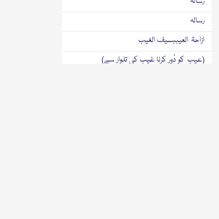
رسالہ
رسالہ
ازاحۃ العیببسیف الغیب
(عیب کو دُور کرنا غیب کی تلوار سے)
رسالہ
انوار الانتباہ فی حلنداء یارسول ﷲ
(یارسُول اﷲ کہنے کے جواز کے بارے میں نورانی
تنبیہیں)
رسالہ
اسماع الاربعینفی شفاعۃ سیدالمحبوبین
(محبوبوں کے سردار کی شفاعت کے بارے میں
چالیس۴۰ حدیثیں سنانا)