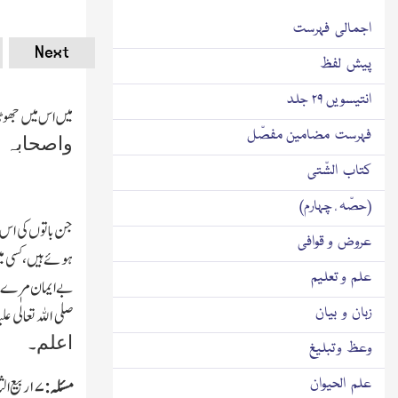
اجمالی فہرست
Next
پیش لفظ
انتیسویں ۲۹ جلد
میں اس میں جھوٹا
فہرست مضامین مفصّل
واصحابہ 
کتاب الشّتی
(حصّہ ٔ چہارم)
جن باتوں کی اس م
عروض و قوافی
ہوئے ہیں،کسی میں
علم و تعلیم
بے ایمان مرے۔اس
زبان و بیان
صلی اﷲ تعالٰی 
اعلم
۔
وعظ و تبلیغ
علم الحیوان
مسئلہ:
۱۷
ربیع الث