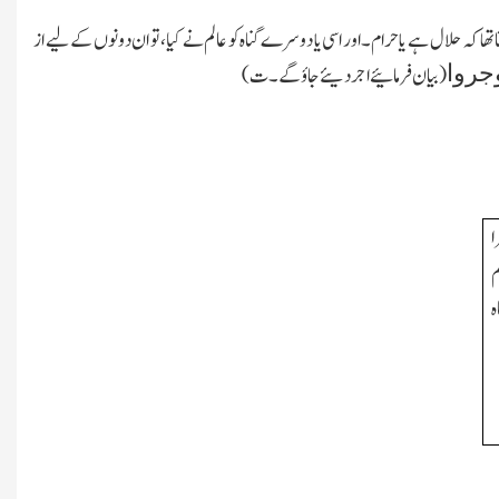
 تھا کہ حلال ہے یا حرام۔اور اسی یا دوسرے گناہ کو عالم نے کیا،تو ان دونوں کے لیے از
وجروا
(بیان فرمائیے اجر دیئے جاؤ گے۔ت)
ا
م
ہ