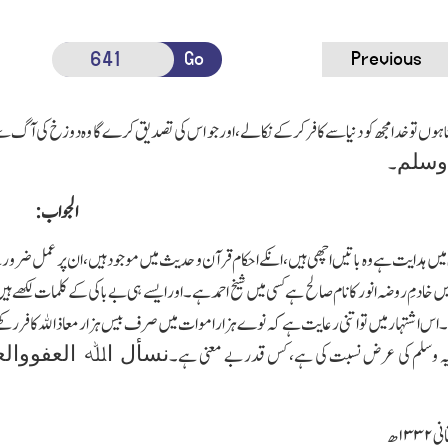
Go
Previous
 ہوں تو خدا مجھ کو دنیا سے کافر کرکے نکالے،اور جو اس کی تصدیق کرے گا وہ دوزخ کی آگ 
وسلم
۔
الجواب:
یں ہدایت ہے وہ باتیں اچھی ہیں،انکے احکام قرآن و حدیث میں موجود ہیں،ان پر عمل ضرور ہے
 خادمِ روضہ انور کا نام صالح ہے کسی میں شیخ احمد ہے۔اور ایسے ہی بے باکی کے کلمات لکھ
 اشتہار میں تو اتنی رعایت ہے کہ نوے ہزار اموات میں صرف بیس ہزار معاذ اﷲ کافر رکھ
نسأل اﷲ العفووالع
علیہ وسلم کی عرض نسبت کی ہے،کس قدر بے معنی ہے۔
انی
۱۳۳۲
ھ