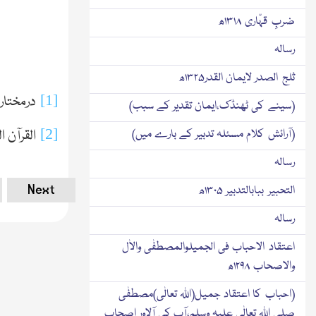
ضربِ قہّاری ۱۳۱۸ھ
رسالہ
ثلج الصدر لایمان القدر۱۳۲۵ھ
[1]
درمختار
(سینے کی ٹھنڈک،ایمان تقدیر کے سبب)
[2]
القرآن ا
(آرائش کلام مسئلہ تدبیر کے بارے میں)
رسالہ
Next
التحبیر ببابالتدبیر ۱۳۰۵ھ
رسالہ
اعتقاد الاحباب فی الجمیلوالمصطفٰی والاٰل
والاصحاب ۱۲۹۸ھ
(احباب کا اعتقاد جمیل(اﷲ تعالٰی)مصطفٰی
صلی اﷲ تعالٰی علیہ وسلم،آپ کی آلاور اصحاب