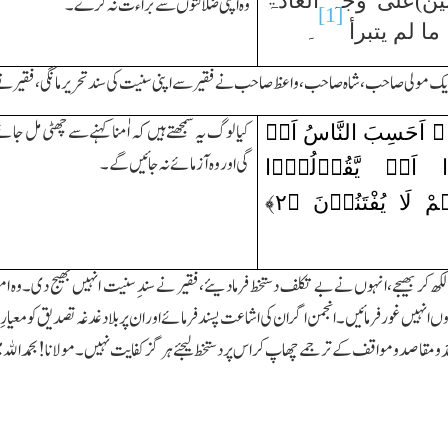
ین)علٰی وجہ العادۃ
وہ اپنی ضلالتوں سے براء ت نہ کرے۔
[1]
ما لم یتبرأ
۔
ك مولی صاحب،شاہ صاحب،واعظ صاحب نے فقیر سے اپنی سنیت کی سند تحریر مانگی،فقیر نے ا
﴾ اَحَسِبَ النَّاسُ اَنۡ
کیا لوگ یہ سمجھتے ہیں کہ اٰمنا کہنے سے چھٹی مل جائ
گی اور وہ آزمائے نہ جائیں گے۔
ۡۤا اَنۡ یَّقُوۡلُوۡۤا
ہُمْ لَا یُفْتَنُوۡنَ ﴿
۲
﴾
لکھ کر بھیجے،انہوں نے بے تکلف دستخط فرمادیئے،فقیر نے سندِ سنیت انہیں بھیج دی۔وہ
ہیں غور فرمائیں۔انجمن اگر ان کی اشاعت پسند فرمائے اور ان پر بلادغدغہ تصدیق کو معیارِ س
 ومقاصد و مواقف کے ترجمے چھاپ کر اس پر دستخط لیجئے ہر گز کفایت نہیں۔مولانا ! بحمداﷲ 