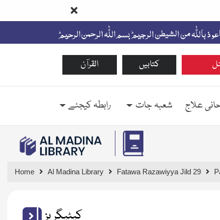
ل
کتابیں
القرآن
حانی علاج
شعبہ جات
رابطہ کیجئے
Home
Al Madina Library
Fatawa Razawiyya Jild 29
P
کیٹیگریز