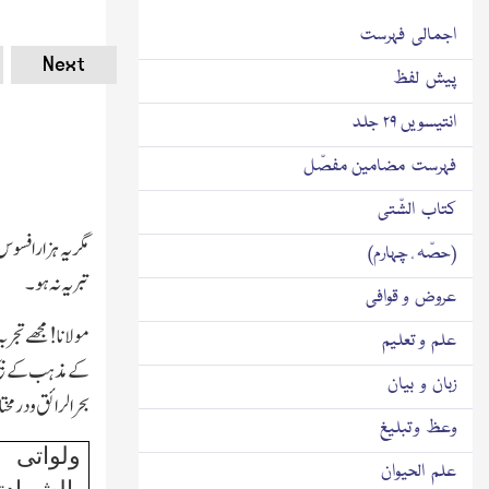
اجمالی فہرست
Next
پیش لفظ
انتیسویں ۲۹ جلد
فہرست مضامین مفصّل
کتاب الشّتی
مگر یہ ہزار افسو
(حصّہ ٔ چہارم)
تبریہ نہ ہو۔
عروض و قوافی
مولانا ! مجھے تج
علم و تعلیم
کے مذہب کے بیخ 
زبان و بیان
بحرالرائق و درمخت
وعظ و تبلیغ
ولوات
علم الحیوان