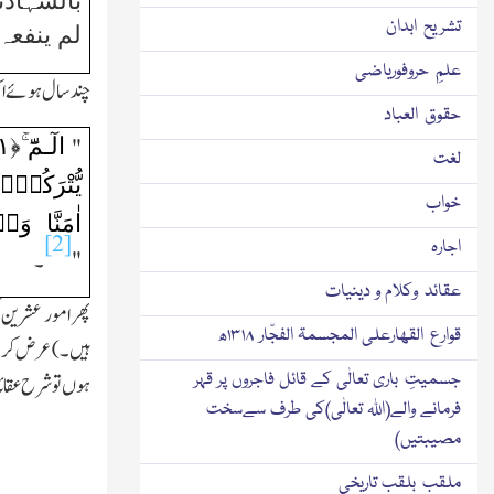
بالشہادت
تشریح ابدان
لم ینفعہ 
علمِ حروفوریاضی
چند سال ہوئے ای
حقوق العباد
الٓـمّٓ ۚ﴿
۱
"
لغت
یُّتْرَکُو
خواب
اٰمَنَّا وَ
[2]
اجارہ
"
۔
عقائد وکلام و دینیات
پھر امور عشرین 
قوارع القھارعلی المجسمۃ الفجّار ۱۳۱۸ھ
ہیں۔)عرض کروں ان
جسمیتِ باری تعالٰی کے قائل فاجروں پر قہر
ہوں تو شرح عقائد
فرمانے والے(اﷲ تعالٰی)کی طرف سےسخت
مصیبتیں)
ملقب بلقب تاریخی