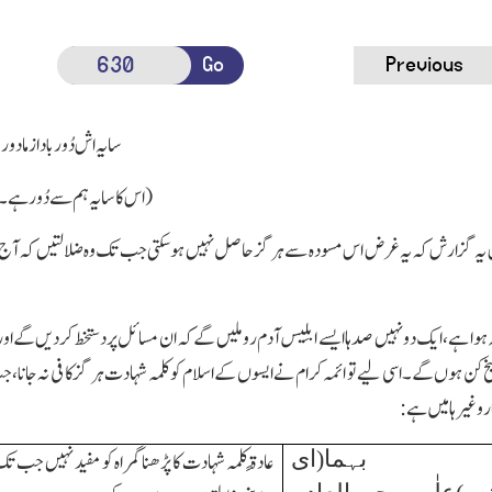
Go
Previous
سایہ اش دُور باد ازما دور
(اس کا سایہ ہم سے دُور ہ
س یہ گزارش کہ یہ غرض اس مسودہ سے ہر گز حاصل نہیں ہوسکتی جب تك وہ ضلالتیں کہ آج کل م
ربہ ہوا ہے،ایك دو نہیں صدہا ایسے ابلِیس آدم روملیں گے کہ ان مسائل پر دستخط کردیں گے
کن ہوں گے۔اسی لیے تو ائمہ کرام نے ایسوں کے اسلام کو کلمہ شہادت ہر گز کافی نہ جانا،
ار وغیرہا میں ہے:
ی بہما(ای
عادۃً کلمہ شہادت کا پڑھنا گمراہ کو مفید نہیں جب ت