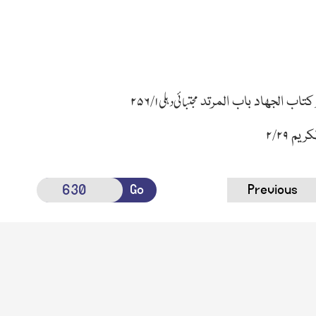
 کتاب الجھاد باب المرتد
مجتبائی دہلی ۱ /۲۵۶
لکریم
۲۹ /۲
Go
Previous