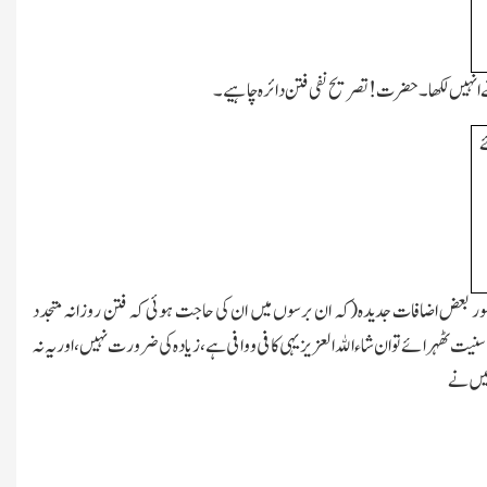
نہیں لکھا۔ حضرت ! تصریح نفی فتن دائرہ چاہیے۔
ے
 امور بعض اضافات جدیدہ(کہ ان برسوں میں ان کی حاجت ہوئی کہ فتن روزانہ متجدد
نیت ٹھہرائے تو ان شاء اﷲ العزیز یہی کافی و وافی ہے،زیادہ کی ضرورت نہیں،اور یہ نہ
میں نے