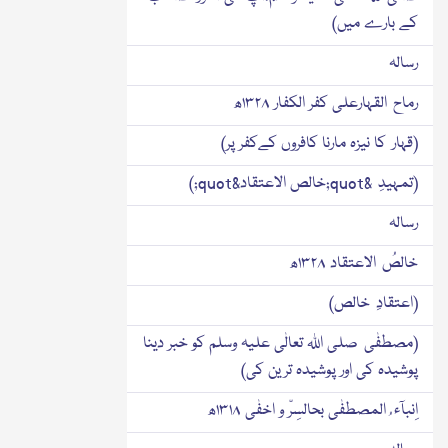
کے بارے میں)
رسالہ
رماح القہارعلی کفر الکفار ۱۳۲۸ھ
(قہار کا نیزہ مارنا کافروں کےکفر پر)
(تمہیدِ &quot;خالص الاعتقاد&quot;)
رسالہ
خالصُ الاعتقاد ۱۳۲۸ھ
(اعتقادِ خالص)
(مصطفٰی صلی اﷲ تعالٰی علیہ وسلم کو خبر دینا
پوشیدہ کی اور پوشیدہ ترین کی)
اِنبآء ُ المصطفٰی بحالسِرّ و اخفٰی ۱۳۱۸ھ