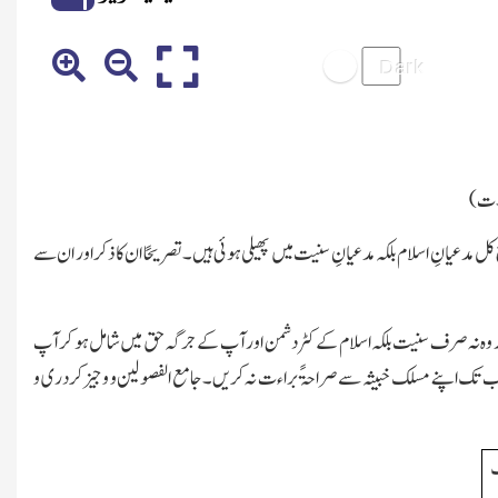
ے۔ت)
دعیانِ اسلام بلکہ مدعیانِ سنیت میں پھیلی ہوئی ہیں۔تصریحًا ان کا ذکر اور ان سے
 اور وہ نہ صرف سنیت بلکہ اسلام کے کٹر دشمن اور آپ کے جرگہ حق میں شامل ہو کر آپ
جب تك اپنے مسلك خبیثہ سے صراحۃً براء ت نہ کریں۔جامع الفصولین و وجیز کردری و
ك