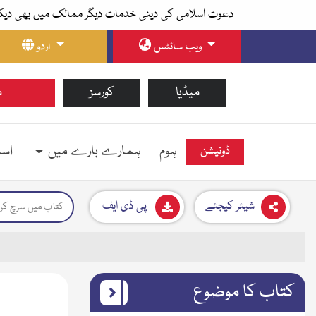
دعوت اسلامی کی دینی خدمات دیگر ممالک میں بھی دیک
ویب سائٹس
اردو
میڈیا
کورسز
م
ہوم
ہمارے بارے میں
اسل
ڈونیشن
شیئر کیجئے
پی ڈی ایف
کتاب کا موضوع