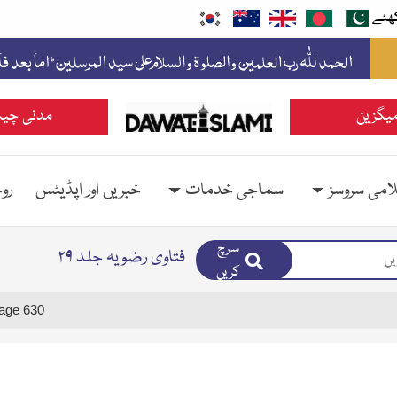
ھئے
یگزین
مدنی چین
امی سروسز
سماجی خدمات
خبریں اور اپڈیٹس
رو
سرچ
فتاوی رضویہ جلد ۲۹
کریں
age 630