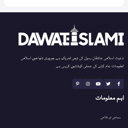
دعوت اسلامی عاشقان رسول کی دینی تحریک ہے جو پوری دنیا میں اسلامی
تعلیمات عام کرنے کی عملی کوششیں کررہی ہے
اہم معلومات
سماجی اور فلاحی