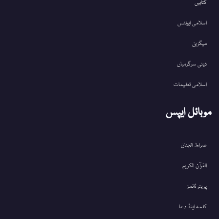
کتابیں
اسلامی ایونٹس
میگزین
دینی سرگرمیاں
اسلامی تعلیمات
موبائل ایپس
صراط الجنان
القرآن الکریم
پریئر ٹائمز
کلمہ اینڈ دعا