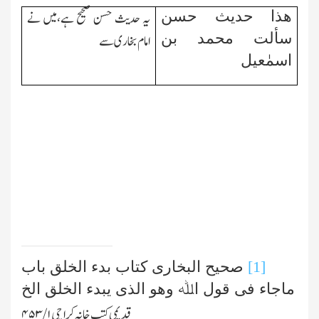
ھذا حدیث حسن
یہ حدیث حسن صحیح ہے،میں نے
سألت محمد بن
امام بخاری سے
اسمٰعیل
[1]
صحیح البخاری کتاب بدء الخلق باب
ماجاء فی قول اﷲ وھو الذی یبدء الخلق الخ
قدیمی کتب خانہ کراچی
۱ /۴۵۳