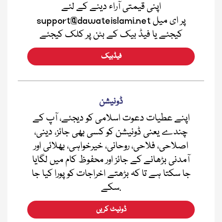
اپنی قیمتی آراء دینے کے لئے
support@dawateislami.net پر ای میل
کیجئے یا فیڈ بیک کے بٹن پر کلک کیجئے
فیڈبیک
ڈونیشن
اپنے عطیات دعوت اسلامی کو دیجئے، آپ کے
چندے یعنی ڈونیشن کو کسی بھی جائز، دینی،
اصلاحی، فلاحی، روحانی، خیرخواہی، بھلائی اور
آمدنی بڑھانے کے جائز اور محفوظ کام میں لگایا
جا سکتا ہے تا کہ بڑھتے اخراجات کو پورا کیا جا
سکے.
ڈونیٹ کریں