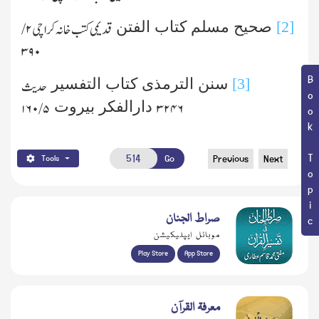
[2]
صحیح مسلم کتاب الفتن
قدیمی کتب خانہ کراچی
۲ /
۳۹۰
Book Topic
[3]
سنن الترمذی کتاب التفسیر
حدیث
دارالفکر بیروت
۵ /۱۶۰
۳۲۴۶
Go
Previous
Next
Tools
صراط الجنان
موبائل ایپلیکیشن
Play Store
App Store
معرفۃ القرآن