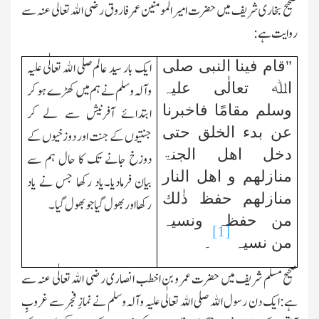
صحیح بخاری شریف میں حضرت امیر المومنین عمر فاروق رضی اﷲ تعالٰی عنہ سے
روایت ہے:
"قام فینا النبی
صلی
ایك بار سید عالم صلی اﷲ تعالٰی علیہ
اﷲ تعالٰی علیہ
وآلہ وسلم نے ہم میں کھڑے ہو کر
وسلم
مقامًا فاخبرنا
ابتدائے آفرنیش سے لے کر
عن بدء الخلق حتی
جنتیوں کے جنت اور دوزخیوں کے
دخل اھل الجنۃ
دوزخ جانے تك کا حال ہم سے
منازلھم و اھل النار
بیان فرمادیا۔یاد رکھا جس نے یاد
منازلھم حفظ ذٰلك
رکھا اور بھول گیا جو بھول گیا۔
من حفظہ ونسیہ
[1]
من نسیہ
۔
صحیح مسلم شریف میں حضرت عمر و بن اخطب انصاری رضی اﷲ تعالٰی عنہ سے
ہے:ایك دن رسول اﷲ صلی اﷲ تعالٰی علیہ وآلہ وسلم نے نمازِ فجر سے غروبِ