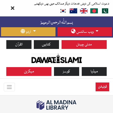
دعوت اسلامی کی دینی خدمات دیگر ممالک میں بھی دیکھئے
ویب سائٹس
اردو
مدنی چینل
کتابیں
القرآن
میڈیا
کورسز
میگزین
ڈونیشن