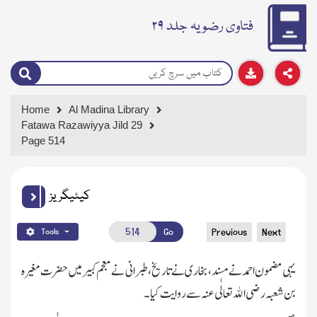
فتاوی رضویہ جلد ۲۹
Home
Al Madina Library
Fatawa Razawiyya Jild 29
Page 514
کیٹیگریز
Go
Previous
Next
Tools
یہی مضمون احمد نے مسند،بخاری نے تاریخ،طبرانی نے معجم کبیر میں حضرت مغیرہ
بن شعبہ
رضی اﷲ تعالٰی عنہ سے روایت کیا۔