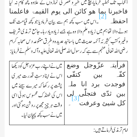
آفتاب تك خطبہ فرمایا،بیچ میں ظہر و عصر کی نمازوں کے علاوہ کچھ کام نہ
کیا
فاخبرنا بما ھو کائن الی یوم القیمۃ فاعلمنا
[2]
احفظہ
۔اس میں سب کچھ ہم سے بیان فرمادیا جو کچھ قیامت تك
ہونے والا تھا ہم میں زیادہ علم والا وہ ہے جسے زیادہ یاد رہا۔جامع ترمذی شریف
وغیرہ کتب کثیرئہ آئمہ حدیث میں باسانید عدیدہ و طرق متنوعہ دس صحابہ کرام
رضی اﷲ تعالٰی عنہم سے ہے کہ رسول اﷲ صلی اﷲ تعالٰی علیہ وآلہ وسلم نے فرمایا:
فرأیتہ عزّوجل وضع
میں نے اپنے رب عزوجل کو دیکھا
کفّہ بین کتفّی
اس نے اپنا دستِ قدرت میر ی
فوجدت برد انا ملہ
پشت پر
رکھا کہ میرے سینے میں
بین ثدّی فتجلّٰی لی
اس
کی ٹھنڈك محسوس ہوئی اسی
[3]
کل شیئ وعرفت
۔
وقت ہر چیز مجھ پر روشن ہوگئی اور
میں نے سب کچھ پہچان لیا۔
امام ترمذی فرماتے ہیں: