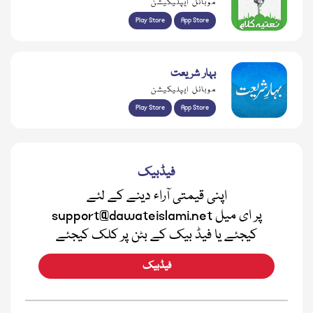
موبائل ایپلیکیشن
Play Store
App Store
بہار شریعت
موبائل ایپلیکیشن
Play Store
App Store
فیڈبیک
اپنی قیمتی آراء دینے کے لئے
support@dawateislami.net پر ای میل
کیجئے یا فیڈ بیک کے بٹن پر کلک کیجئے
فیڈبیک