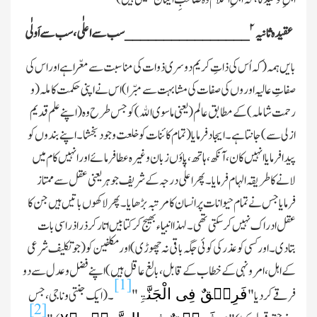
۲
عقیدہ ثانیہ
________________
سب سے اعلٰی،سب سے اَولٰی
بایں ہمہ(کہ اُس کی ذاتِ کریم دوسری ذوات کی مناسبت سے معّرا ہے اور اس کی
صفاتِ عالیہ اوروں کی صفات کی مشابہت سے مبّرا)اس نے اپنی حکمت کا ملہ(و
رحمت شاملہ)کے مطابق عالم(یعنی ماسوی اﷲ)کو جس طرح وہ(اپنے علم قدیم
ازلی سے)جانتا ہے۔ایجاد فرمایا(تمام کائنات کو خلعت وجود بخشا۔اپنے بندوں کو
پیدا فرمایا انہیں کان،آنکھ،ہاتھ،پاؤں زبان وغیرہ عطا فرمائے اور انہیں کام میں
لانے کا طریقہ الہام فرمایا۔پھر اعلٰی درجہ کے شریف جو ہر یعنی عقل سے ممتاز
فرمایا جس نے تمام حیوانات پر انسان کا مرتبہ بڑھایا۔پھر لاکھوں باتیں ہیں جن کا
عقل ادراك نہیں کرسکتی تھی۔لہذا انبیاء بھیج کر کتابیں اتار کرذراذرا سی بات
بتادی۔اور کسی کو عذر کی کوئی جگہ باقی نہ چھوڑی)اور مکلفین کو(جو تکلیف شرعی
کے اہل،امرونہی کے خطاب کے قابل،بالغ عاقل ہیں)اپنے فضل وعدل سے دو
[1]
فَرِیۡقٌ فِی الْجَنَّۃِ
فرقے کردیا "
"
۔(ایك جنتی و ناجی،جس
[2]