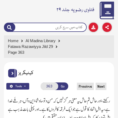
فتاوی رضویہ جلد ۲۹
Home
Al Madina Library
Fatawa Razawiyya Jild 29
Page 363
کیٹیگریز
Go
Previous
Next
Tools
رکھتے،اور حاش ثم حاش یہ معنی ہر گز نہیں کہ من و تو،ماوشما،این وآں،ہر شَے خدا
ہے،یہ اہلِ اتحاد کا قول ہے جو ایك فرقہ کافروں کا ہے۔اور پہلی بات مذہب ہے
اہلِ توحید کا،کہ اہلِ اسلام وہ صاحبِ ایمان حقیقی ہیں)