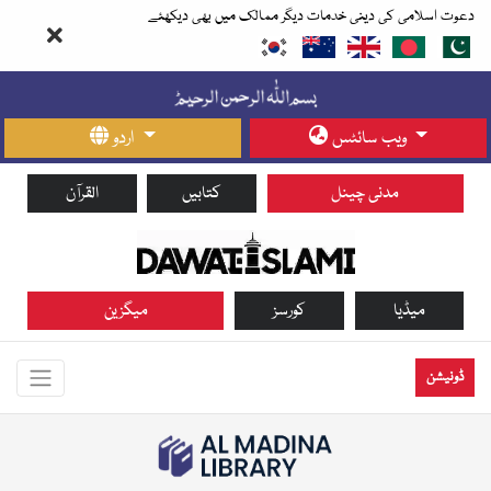
دعوت اسلامی کی دینی خدمات دیگر ممالک میں بھی دیکھئے
ویب سائٹس
اردو
مدنی چینل
کتابیں
القرآن
میڈیا
کورسز
میگزین
ڈونیشن