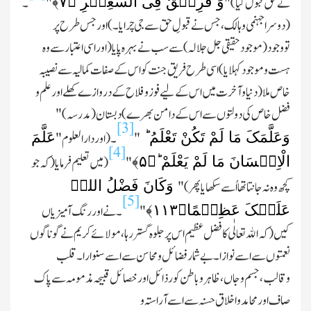
وَ فَرِیۡقٌ فِی السَّعِیۡرِ ﴿
۷
﴾
نے حق قبول کیا) "
"
۔
(دوسرا جہنمی وہالک،جس نے قبولِ حق سے جی چرایا۔)اور جس طرح پر
تووجود(موجود حقیقی جل جلالہ)سے سب نے بہرہ پایا (اور اسی اعتبار سے وہ
ہست و موجود کہلایا)اسی طرح فریق جنت کو اس کے صفات کمالیہ سے نصیبہ
خاص ملا(دنیاو آخرت میں اس کے لیے فوزو فلاح کے دروازے کھلے اور علم و
فضل خاص کی دولتوں سے اس کے دامن بھرے) دبستان(مدرسہ) "
[3]
وَعَلَّمَکَ مَا لَمْ تَکُنْ تَعْلَمُ ؕ
عَلَّمَ
"
۔(اور دارالعلوم "
[4]
الْاِنۡسَانَ مَا لَمْ یَعْلَمْ ؕ﴿
۵
﴾
"
(میں تعلیم فرمایا(کہ جو
وَکَانَ فَضْلُ اللہِ
کچھ وہ نہ جانتا تھا اُسے سکھایا پھر) "
[5]
عَلَیۡکَ عَظِیۡمًا﴿
۱۱۳
﴾
"
۔نے اوررنگ آمیزیاں
کیں(کہ اﷲ تعالٰی کا فضل عظیم اس پر جلوہ گستر رہا، مولائے کریم نے گونا گوں
نعمتوں سے اسے نوازا۔بے شمار فضائل و محاسن سے اسے سنوارا۔قلب
وقالب،جسم و جاں،ظاہر و باطن کو رذائل اور خصائل قبیحہ مذمومہ سے پاك
صاف اور محامد و اخلاق حسنہ سے اسے آراستہ و