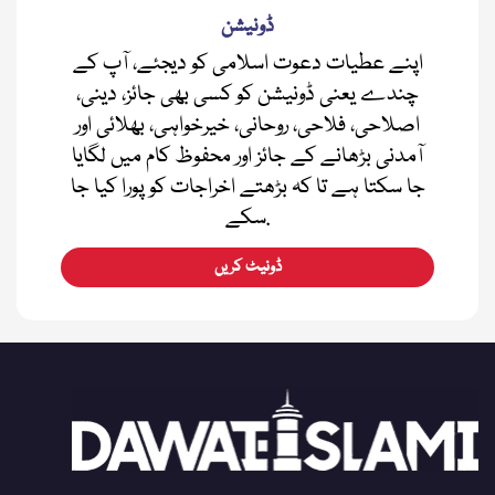
ڈونیشن
اپنے عطیات دعوت اسلامی کو دیجئے، آپ کے
چندے یعنی ڈونیشن کو کسی بھی جائز، دینی،
اصلاحی، فلاحی، روحانی، خیرخواہی، بھلائی اور
آمدنی بڑھانے کے جائز اور محفوظ کام میں لگایا
جا سکتا ہے تا کہ بڑھتے اخراجات کو پورا کیا جا
سکے.
ڈونیٹ کریں