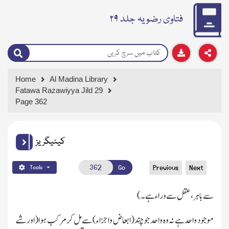
فتاوی رضویہ جلد ۲۹
Home
Al Madina Library
Fatawa Razawiyya Jild 29
Page 362
کیٹیگریز
Go
Previous
Next
Tools
سے باہر،عقل سے وراء ہے۔)
موجود واحد ہے نہ وہ واحد جو چند(ابعاض واجزاء)سے مل کر مرکب ہوا(اورشے