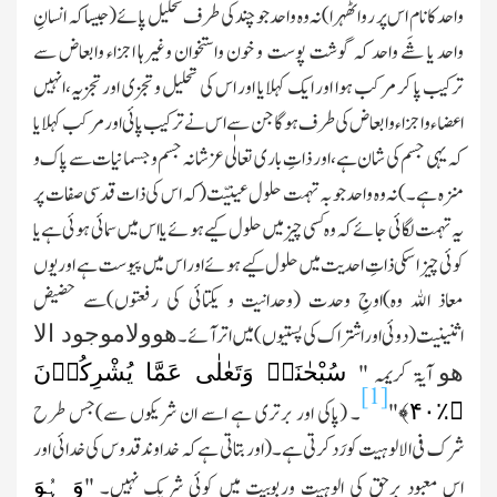
واحد کا نام اس پر رواٹھہرا)نہ وہ واحد جو چند کی طرف تحلیل پائے(جیسا کہ انسانِ
واحد یا شَے واحد کہ گوشت پوست و خون واستخوان وغیرہا اجزاء وابعاض سے
ترکیب پا کر مرکب ہوا اور ایك کہلایا اور اس کی تحلیل و تجزی اور تجزیہ،انہیں
اعضاء واجزاء وابعاض کی طرف ہوگا جن سے اس نے ترکیب پائی اور مرکب کہلایا
کہ یہی جسم کی شان ہے،اور ذاتِ باری تعالٰی عزشانہ جسم و جسمانیات سے پاك و
منزہ ہے۔)نہ وہ واحد جو بہ تہمت حلول عینیّت(کہ اس کی ذات قدسی صفات پر
یہ تہمت لگائی جائے کہ وہ کسی چیز میں حلول کیے ہوئے یا اس میں سمائی ہوئی ہے یا
کوئی چیز ا سکی ذاتِ احدیت میں حلول کیے ہوئے اور اس میں پیوست ہے اور یوں
معاذ اﷲ وہ)اوجِ وحدت (وحدانیت و یکتائی کی رفعتوں)سے حضیض
ھوولاموجود الا
اثنینیت(دوئی اور اشتراك کی پستیوں)میں اتر آئے۔
سُبْحٰنَہٗ وَتَعٰلٰی عَمَّا یُشْرِکُوۡنَ
ھو
آیۃ کریمہ "
[1]
﴾
۴۰
﴿٪
"
۔ (پاکی اور برتری ہے اسے ان شریکوں سے)جس طرح
شرك فی الالوہیت کو رَد کرتی ہے۔(اور بتاتی ہے کہ خداوند قدوس کی خدائی اور
وَ ہُوَ
اس معبود برحق کی الوہیت وربوبیت میں کوئی شریك نہیں۔ "