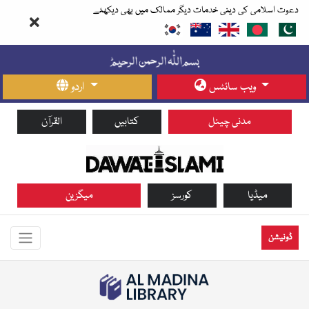
دعوت اسلامی کی دینی خدمات دیگر ممالک میں بھی دیکھئے
ویب سائٹس
اردو
مدنی چینل
کتابیں
القرآن
میڈیا
کورسز
میگزین
ڈونیشن