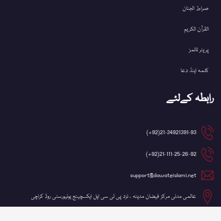
صراط الجنان
القرآن الکریم
پریئر ٹائمز
کلمہ اینڈ دعا
رابطہ کےلئے
21-34921391-93(92+)
21-111-25-26-92(92+)
support@dawateislami.net
عالمی مدنی مرکز فیضان مدینہ ، نزد پی ٹی سی ایل ایکسچینج یونیورسٹی روڈ کراچی
©کاپی رائٹ 2026 شعبہ آئی ٹی، دعوتِ اسلامی