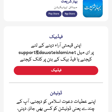
بہار شریعت
موبائل ایپلیکیشن
Play Store
App Store
فیڈبیک
اپنی قیمتی آراء دینے کے لئے
support@dawateislami.net پر ای میل
کیجئے یا فیڈ بیک کے بٹن پر کلک کیجئے
فیڈبیک
ڈونیشن
اپنے عطیات دعوت اسلامی کو دیجئے، آپ کے
چندے یعنی ڈونیشن کو کسی بھی جائز، دینی،