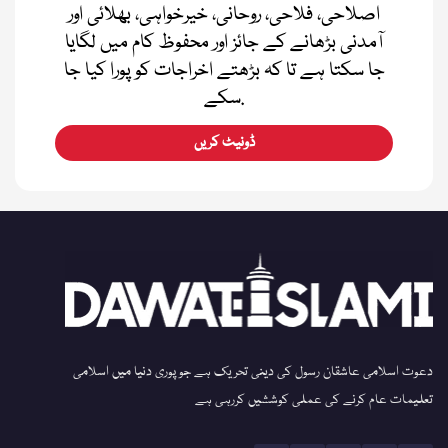
اصلاحی، فلاحی، روحانی، خیرخواہی، بھلائی اور
آمدنی بڑھانے کے جائز اور محفوظ کام میں لگایا
جا سکتا ہے تا کہ بڑھتے اخراجات کو پورا کیا جا
سکے.
ڈونیٹ کریں
دعوت اسلامی عاشقان رسول کی دینی تحریک ہے جو پوری دنیا میں اسلامی
تعلیمات عام کرنے کی عملی کوششیں کررہی ہے