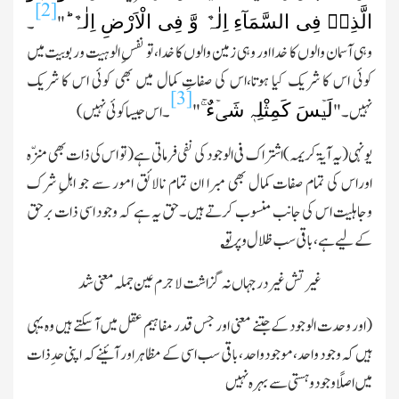
[2]
الَّذِیۡ فِی السَّمَآءِ اِلٰہٌ وَّ فِی الْاَرْضِ اِلٰہٌ ؕ
"
۔
وہی آسمان والوں کا خدا اور وہی زمین والوں کا خدا،تو نفسِ الوہیت وربوبیت میں
کوئی اس کا شریك کیا ہوتا،اس کی صفاتِ کمال میں بھی کوئی اس کا شریك
[3]
لَیۡسَ کَمِثْلِہٖ شَیۡءٌ ۚ
نہیں۔"
"
۔
اس جیسا کوئی نہیں)
یونہی(یہ آیۃ کریمہ)اشتراك فی الوجود کی نفی فرماتی ہے(تو اس کی ذات بھی منزّہ
اوراس کی تمام صفات کمال بھی مبرا ان تمام نالائق امور سے جو اہلِ شرك
وجاہلیت اس کی جانب منسوب کرتے ہیں۔حق یہ ہے کہ وجود اسی ذات برحق
کے لیے ہے،باقی سب ظلال وپر تو
؎
غیرتش غیر درجہاں نہ گزاشت لاجرم عین جملہ معنی شد
(اور وحدت الوجود کے جتنے معنی اور جس قدر مفاہیم عقل میں آسکتے ہیں وہ یہی
ہیں کہ وجود واحد،موجود واحد،باقی سب اسی کے مظاہر اور آئینے کہ اپنی حدِ ذات
میں اصلًا وجود و ہستی سے بہرہ نہیں