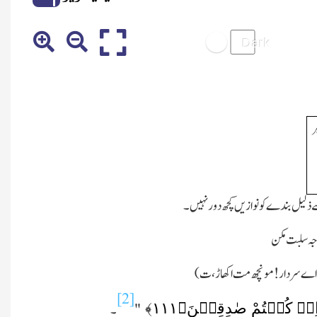
ر
ے ذلیل بندے کو نوازیں کچھ دور نہیں۔
اجہ سلبت مکن
 اے سردار ! مونچھ مت اکھاڑ،ت)
[2]
اِنۡ کُنۡتُمْ صٰدِقِیۡنَ﴿
۱۱۱
﴾
"
۔