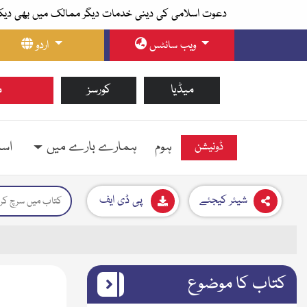
دعوت اسلامی کی دینی خدمات دیگر ممالک میں بھی دیک
ویب سائٹس
اردو
میڈیا
کورسز
م
ہوم
ہمارے بارے میں
اسل
ڈونیشن
شیئر کیجئے
پی ڈی ایف
کتاب کا موضوع