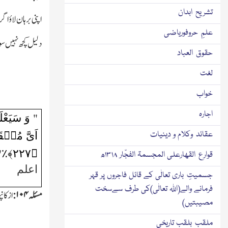
تشریح ابدان
اپنی برہان لاؤ اگ
علمِ حروفوریاضی
دلیل کچھ نہیں سو
حقوق العباد
لغت
خواب
اجارہ
وَ سَیَعْل
"
اَیَّ مُنۡقَ
عقائد وکلام و دینیات
﴾٪
۲۲۷
﴿
"
قوارع القھارعلی المجسمۃ الفجّار ۱۳۱۸ھ
اعلم
جسمیتِ باری تعالٰی کے قائل فاجروں پر قہر
فرمانے والے(اﷲ تعالٰی)کی طرف سےسخت
مسئلہ
۱۰۴:
از کا
مصیبتیں)
ملقب بلقب تاریخی