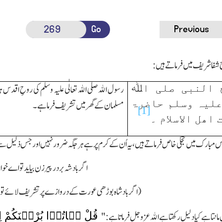
Go
Previous
 شفا شریف میں فرماتے ہیں:
ح النبی صلی اﷲ
رسول اﷲ صلی اﷲ تعالٰی علیہ وسلم کی روحِ اقدس ہ
علیہ وسلم حاضرۃ
مسلمان کے گھر میں تشریف فرما ہے۔
[1]
اھل الاسلام ۔
مجلس مبارك میں تجلی خاص فرماتے ہیں،یہ اُن کے کرم پر ہے ہر جگہ ضرور نہیں اورجس ذلیل س
اگر بادشہ بردر پیر زن بیاید تو اے خو
(اگر بادشاہ بوڑھی عورت کے دروازے پر تشریف لائے تو
قُلْ ہَاتُوۡا بُرْہٰنَکُمْ 
 مانتا ہے کیا دلیل رکھتا ہے اﷲ عزوجل فرماتا ہے: "