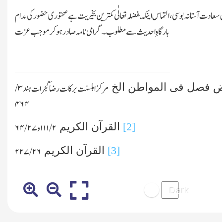
ادت آستانہ بوسی،التماس اینکہ بفضلہ تعالٰی کمترین بخیریت ہے صحتوری حضور کی مدام
بارگاہِ احدیث سے مطلوب۔گرامی نامہ صادر ہو کر موجب عزت
اض فصل فی المواطن الخ
مرکز اہلسنت برکات رضا گجرات ہند
۳ /
۴۶۴
[2]
القرآن الکریم
۲/ ۱۱۱
و
۲۷/ ۶۴
[3]
القرآن الکریم
۲۶/ ۲۲۷