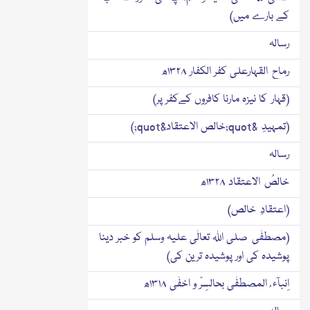
کے بارے میں)
رسالہ
رماح القہارعلی کفر الکفار ۱۳۲۸ھ
(قہار کا نیزہ مارنا کافروں کےکفر پر)
(تمہیدِ &quot;خالص الاعتقاد&quot;)
رسالہ
خالصُ الاعتقاد ۱۳۲۸ھ
(اعتقادِ خالص)
(مصطفٰی صلی اﷲ تعالٰی علیہ وسلم کو خبر دینا
پوشیدہ کی اور پوشیدہ ترین کی)
اِنبآء ُ المصطفٰی بحالسِرّ و اخفٰی ۱۳۱۸ھ