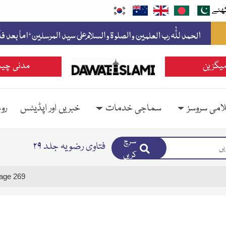
ھئے
یگزین
مدنی چین
امی سروسز
سماجی خدمات
خبریں اور اپڈیٹس
رو
سرچ
فتاوی رضویہ جلد ۲۹
کریں
age 269