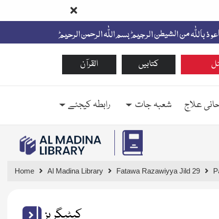
ل
کتابیں
القرآن
حانی علاج
شعبہ جات
رابطہ کیجئے
Home
Al Madina Library
Fatawa Razawiyya Jild 29
P
کیٹیگریز