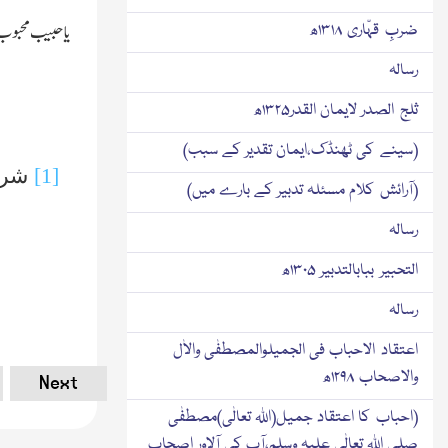
یا حبیب محبوب 
ضربِ قہّاری ۱۳۱۸ھ
رسالہ
ثلج الصدر لایمان القدر۱۳۲۵ھ
(سینے کی ٹھنڈک،ایمان تقدیر کے سبب)
[1]
شرح 
(آرائش کلام مسئلہ تدبیر کے بارے میں)
رسالہ
التحبیر ببابالتدبیر ۱۳۰۵ھ
رسالہ
اعتقاد الاحباب فی الجمیلوالمصطفٰی والاٰل
والاصحاب ۱۲۹۸ھ
Next
(احباب کا اعتقاد جمیل(اﷲ تعالٰی)مصطفٰی
صلی اﷲ تعالٰی علیہ وسلم،آپ کی آلاور اصحاب