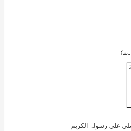
ہیں۔ت)
ے
لی علی رسولہ الکریم