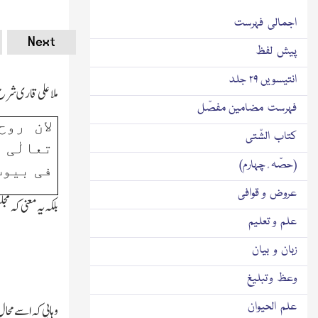
اجمالی فہرست
Next
پیش لفظ
انتیسویں ۲۹ جلد
ملا علی قاری شرح
فہرست مضامین مفصّل
لان رو
کتاب الشّتی
تعالٰی 
(حصّہ ٔ چہارم)
فی بیوت 
عروض و قوافی
بلکہ یہ معنی کہ 
علم و تعلیم
زبان و بیان
وعظ و تبلیغ
علم الحیوان
وہابی کہ اسے محال