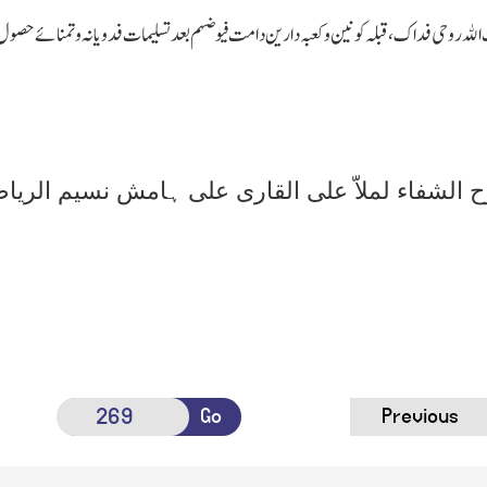
اﷲ روحی فداک،قبلہ کونین و کعبہ دارین دامت فیوضہم بعد تسلیمات فدویانہ و تمنائے حصول سع
الشفاء لملاّ علی القاری علی ہامش نسیم الری
Go
Previous