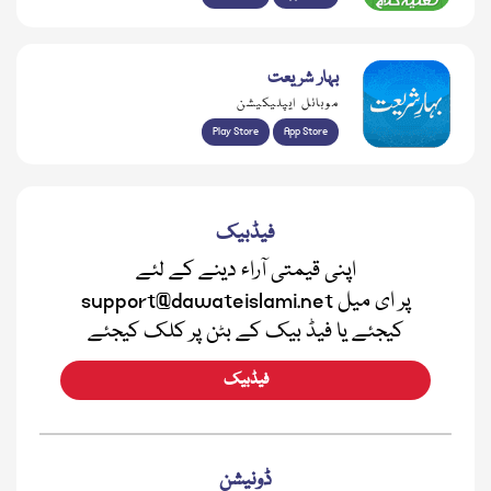
بہار شریعت
موبائل ایپلیکیشن
Play Store
App Store
فیڈبیک
اپنی قیمتی آراء دینے کے لئے
support@dawateislami.net پر ای میل
کیجئے یا فیڈ بیک کے بٹن پر کلک کیجئے
فیڈبیک
ڈونیشن