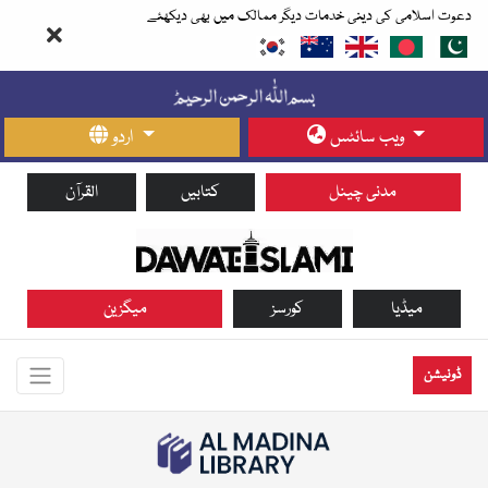
دعوت اسلامی کی دینی خدمات دیگر ممالک میں بھی دیکھئے
ویب سائٹس
اردو
مدنی چینل
کتابیں
القرآن
میڈیا
کورسز
میگزین
ڈونیشن