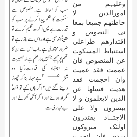
عالم میں نصوص شریعت کے معانی کا
وعلیہم من
سب کو احاطہ ہے۔منصوص سے
امورالدین لا
مسکوت کا حکم پیدا کرنے پر سب کو
حاطتھم جمیعا بمعا
قدرت ہے پس اگر وہ تعمیم کرے تو
نی النصوص و
یقیناً اندھی ہے اور اس سے باز رہے تو
اقتدارھم طراعلی
ضرور مہتدی ہے۔اب اس سے ان کا
استنباط المسکوت
حکم پوچھیے جنہیں نہ علم ہے نہ بصیرت
عن المنصوص فان
نہ اجتہاد کی قدرت،کیا وہ
عممت فقد عمیت
۲
عــــــہ
شتر
بے مہار بنا کر چھوڑ
وان احجمت فقد
دیئے گئے ہیں؟ اگر ہاں کہے تو قطعاً
ھدیت فسلھا عن
گمراہ ہوئے اور اگر آنکھ کھولے اور
الذین لایعلمون و لا
بے مہاری سے
یبصرون ولا
علی
الاجتہاد یقتدرون
اولٰئک متروکون
سدی فان انعمت