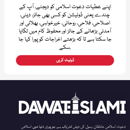
اپنے عطیات دعوت اسلامی کو دیجئے، آپ کے
چندے یعنی ڈونیشن کو کسی بھی جائز، دینی،
اصلاحی، فلاحی، روحانی، خیرخواہی، بھلائی اور
آمدنی بڑھانے کے جائز اور محفوظ کام میں لگایا
جا سکتا ہے تا کہ بڑھتے اخراجات کو پورا کیا جا
سکے.
ڈونیٹ کریں
دعوت اسلامی عاشقان رسول کی دینی تحریک ہے جو پوری دنیا میں اسلامی