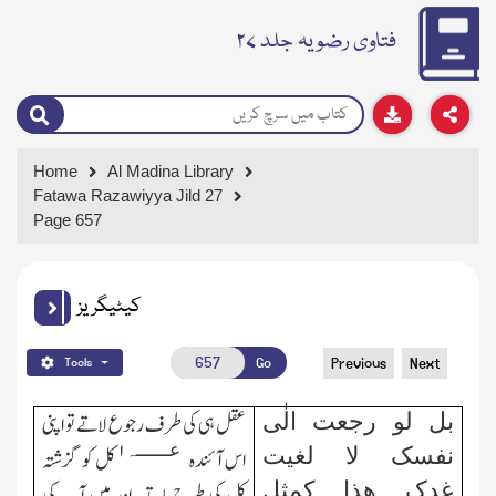
فتاوی رضویہ جلد ۲۷
Home
Al Madina Library
Fatawa Razawiyya Jild 27
Page 657
کیٹیگریز
Go
Previous
Next
Tools
بل لو رجعت الٰی
عقل ہی کی طرف رجوع لاتے تو اپنی
۱
عــــــہ
نفسک لا لغیت
اس آئندہ
کل کو گزشتہ
غدک ھذا کمثل