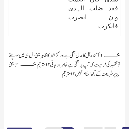
فقد ضلت الہدی
وان ابصرت
فانکرت
عــــــہ
۱:آئندہ کل کا حال مخفی ہے اور گزشتہ کا ظاہر یعنی دل ہی میں سوچتے
عــــــہ
تو تقلید کی فرضیت کہ آپ پر مخفی ہے ظاہر ہوجاتی ۱۲مترجم
۲:یعنی
ان پرشریعت کے کچھ احکام نہیں ۱۲ مترجم