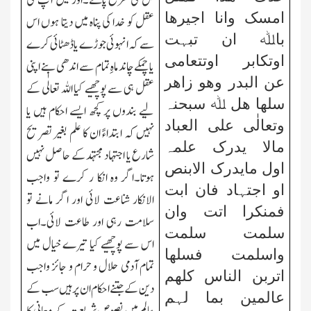
کل کی طرح پاتے۔اور میں آپ کی
امسک وانا اجیرھا
عقل کو خدا کی پناہ میں دیتا ہوں اس
باﷲ ان تبہت
سے کہ انہوئی جوڑے یا ڈھٹائی کرے
اوتکابر اوتتعامی
یا چمکے چاند ماہِ تمام سے اندھی بنے اپنی
عن البدر وھو زاھر
عقل ہی سے پوچھیے کیا اللہ تعالٰی کے
سلھا ھل ﷲ سبحنہ
لیے بندوں پر کچھ ایسے احکام ہیں یا
وتعالٰی علی العباد
نہیں کہ ابتداءً ان کا علم بغیر تصریح
مالا یدرک علمہ
شارع یا اجتہاد مجتہد کے حاصل نہیں
اول مایدرک الابنص
ہوتا۔اگر وہ انکا ر کرے تو واجب
او اجتہاد فان ابت
الانکار شناعت لائی اور اگر مانے تو
فمنکرا اتت وان
سلامت رہی اور طاعت لائی۔اب
سلمت سلمت
اس سے پوچھیے کیا تیرے خیال میں
واسلمت فسلھا
تمام آدمی حلال و حرام و جائز واجب
اتربن الناس کلھم
دین کے جتنے احکام ان پر ہیں سب کے
عالمین بما لہم