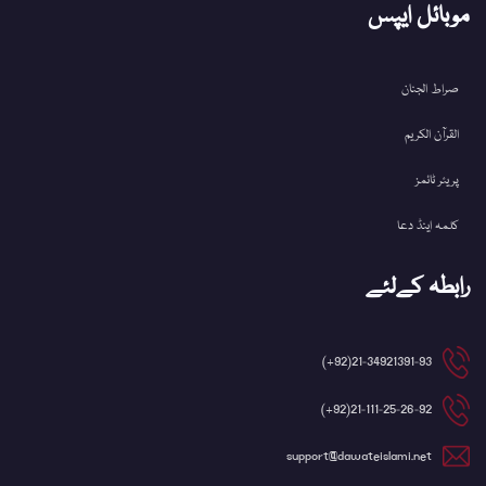
موبائل ایپس
صراط الجنان
القرآن الکریم
پریئر ٹائمز
کلمہ اینڈ دعا
رابطہ کےلئے
21-34921391-93(92+)
21-111-25-26-92(92+)
support@dawateislami.net